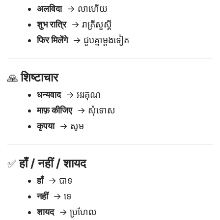
अलविदा
→ លាហើយ
शुभ रात्रि
→ រាត្រីសួស្តី
फिर मिलेंगे
→ ជួបគ្នាម្តងទៀត
शिष्टाचार
🙏
धन्यवाद
→ អរគុណ
माफ़ कीजिए
→ សុំទោស
कृपया
→ សូម
हाँ / नहीं / शायद
✅
हाँ
→ បាទ
नहीं
→ ទេ
शायद
→ ប្រហែល