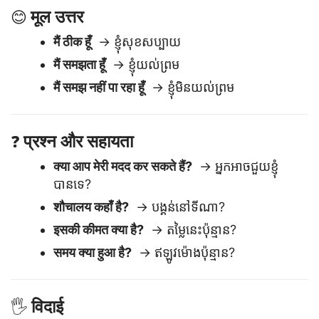
मूल उत्तर
😊
मैं ठीक हूँ
→ ខ្ញុំសុខសប្បាយ
मैं समझता हूँ
→ ខ្ញុំយល់ព្រម
मैं समझ नहीं पा रहा हूँ
→ ខ្ញុំមិនយល់ព្រម
प्रश्न और सहायता
❓
क्या आप मेरी मदद कर सकते हैं?
→ អ្នកអាចជួយខ្ញុំ
បានទេ?
शौचालय कहाँ है?
→ បង្គន់នៅទីណា?
इसकी कीमत क्या है?
→ តម្លៃនេះប៉ុន្មាន?
समय क्या हुआ है?
→ ឥឡូវម៉ោងប៉ុន្មាន?
विदाई
🖐️