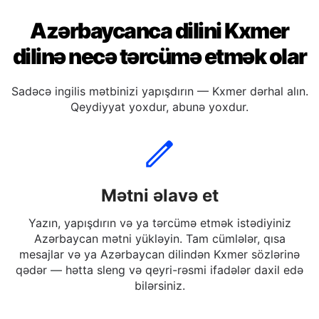
Azərbaycanca dilini Kxmer
dilinə necə tərcümə etmək olar
Sadəcə ingilis mətbinizi yapışdırın — Kxmer dərhal alın.
Qeydiyyat yoxdur, abunə yoxdur.
Mətni əlavə et
Yazın, yapışdırın və ya tərcümə etmək istədiyiniz
Azərbaycan mətni yükləyin. Tam cümlələr, qısa
mesajlar və ya Azərbaycan dilindən Kxmer sözlərinə
qədər — hətta sleng və qeyri-rəsmi ifadələr daxil edə