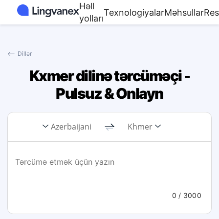
Həll
Texnologiyalar
Məhsullar
Res
yolları
⟵
Dillər
Kxmer dilinə tərcüməçi -
Pulsuz & Onlayn
Azerbaijani
Khmer
0
/ 3000