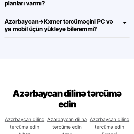
Azərbaycan→Kxmer aləti üçün abunə
planları varmı?
Azərbaycan→Kxmer tərcüməçini PC və
ya mobil üçün yükləyə bilərəmmi?
Azərbaycan dilinə tərcümə
edin