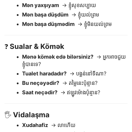
Əsas Cavablar
😊
Mən yaxşıyam
→ ខ្ញុំសុខសប្បាយ
Mən başa düşdüm
→ ខ្ញុំយល់ព្រម
Mən başa düşmədim
→ ខ្ញុំមិនយល់ព្រម
Sualar & Kömək
❓
Mənə kömək edə bilərsiniz?
→ អ្នកអាចជួយ
ខ្ញុំបានទេ?
Tualet haradadır?
→ បង្គន់នៅទីណា?
Bu neçəyədir?
→ តម្លៃនេះប៉ុន្មាន?
Saat neçədir?
→ ឥឡូវម៉ោងប៉ុន្មាន?
Vidalaşma
🖐️