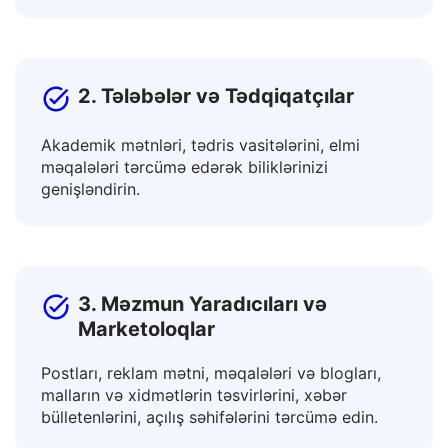
Beynəlxalq həmkarlarla əməkdaşlıq edin və
məhsulları qlobal bazarlarda tanıdın.
2. Tələbələr və Tədqiqatçılar
Akademik mətnləri, tədris vasitələrini, elmi
məqalələri tərcümə edərək biliklərinizi
genişləndirin.
3. Məzmun Yaradıcıları və
Marketoloqlar
Postları, reklam mətni, məqalələri və blogları,
malların və xidmətlərin təsvirlərini, xəbər