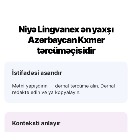
Niyə Lingvanex ən yaxşı
Azərbaycan Kxmer
tərcüməçisidir
İstifadəsi asandır
Mətni yapışdırın — dərhal tərcümə alın. Dərhal
redaktə edin və ya kopyalayın.