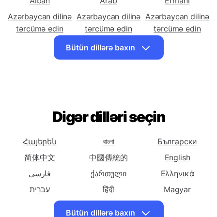
Azərbaycan dilinə
Azərbaycan dilinə
Azərbaycan dilinə
tərcümə edin
tərcümə edin
tərcümə edin
Alban
Arab
Ermani
Azərbaycan dilinə
Azərbaycan dilinə
Azərbaycan dilinə
tərcümə edin
tərcümə edin
tərcümə edin
Belarus
Benqal
Bosniya
Bütün dillərə baxın
Azərbaycan dilinə
Azərbaycan dilinə
Azərbaycan dilinə
tərcümə edin
tərcümə edin
tərcümə edin Cin
Bolqar
Ciceva
(Sadalasdirilmis)
Azərbaycan dilinə
Azərbaycan dilinə
Azərbaycan dilinə
tərcümə edin Cin
tərcümə edin
tərcümə edin
Digər dilləri seçin
(Ananavi)
Korsika
Xorvat
Azərbaycan dilinə
Azərbaycan dilinə
Azərbaycan dilinə
Հայերեն
বাংলা
Български
tərcümə edin Cex
tərcümə edin
tərcümə edin
简体中文
中國傳統的
English
Holland
Ingilis
فارسی
ქართული
Ελληνικά
Azərbaycan dilinə
Azərbaycan dilinə
Azərbaycan dilinə
tərcümə edin
עִברִית
tərcümə edin Fars
हिंदी
tərcümə edin Fin
Magyar