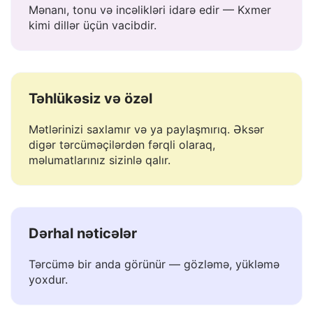
Konteksti anlayır
Mənanı, tonu və incəlikləri idarə edir — Kxmer
kimi dillər üçün vacibdir.
Təhlükəsiz və özəl
Mətlərinizi saxlamır və ya paylaşmırıq. Əksər
digər tərcüməçilərdən fərqli olaraq,
məlumatlarınız sizinlə qalır.
Dərhal nəticələr
Tərcümə bir anda görünür — gözləmə, yükləmə