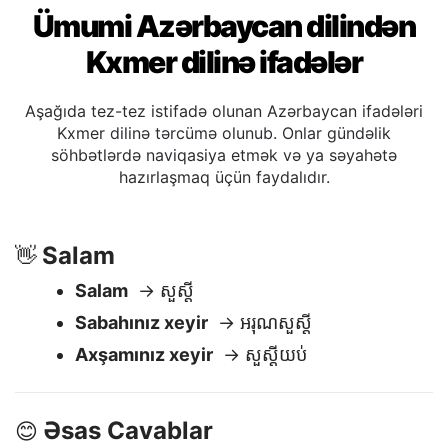
Ümumi Azərbaycan dilindən
Kxmer dilinə ifadələr
Aşağıda tez-tez istifadə olunan Azərbaycan ifadələri
Kxmer dilinə tərcümə olunub. Onlar gündəlik
söhbətlərdə naviqasiya etmək və ya səyahətə
hazırlaşmaq üçün faydalıdır.
Salam
👋
Salam
→ សួស្តី
Sabahınız xeyir
→ អរុណសួស្តី
Axşamınız xeyir
→ សួស្តីយប់