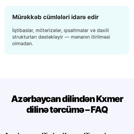
yoxdur.
Mürəkkəb cümlələri idarə edir
İqtibaslar, mötərizələr, qısaltmalar və daxili
strukturları dəstəkləyir — mənanın itirilməsi
olmadan.
Azərbaycan dilindən Kxmer
dilinə tərcümə – FAQ