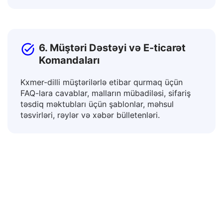
uyğunlaşdırın, kurikulumların, rəhbərliklərin və
didaktik materialların tərcüməsi vasitəsilə.
6. Müştəri Dəstəyi və E-ticarət
Komandaları
Kxmer-dilli müştərilərlə etibar qurmaq üçün
FAQ-lara cavablar, malların mübadiləsi, sifariş
təsdiq məktubları üçün şablonlar, məhsul
təsvirləri, rəylər və xəbər bülletenləri.