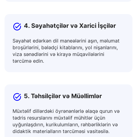
bülletenlərini, açılış səhifələrini tərcümə edin.
4. Səyahətçilər və Xarici İşçilər
Səyahət edərkən dil maneələrini aşın, məlumat
broşürlərini, bələdçi kitablarını, yol nişanlarını,
viza sənədlərini və kirayə müqavilələrini
tərcümə edin.
5. Təhsilçilər və Müəllimlər
Müxtəlif dillərdəki öyrənənlərlə əlaqə qurun və
tədris resurslarını müxtəlif mühitlər üçün