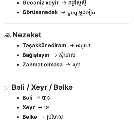
Xudahafiz
→ លាហើយ
Gecəniz xeyir
→ រាត្រីសួស្តី
Görüşənədək
→ ជួបគ្នាម្តងទៀត
Nəzakət
🙏
Təşəkkür edirəm
→ អរគុណ
Bağışlayın
→ សុំទោស
Zəhmət olmasa
→ សូម
Bəli / Xeyr / Bəlkə
✅
Bəli
→ បាទ
Xeyr
→ ទេ
Bəlkə
→ ប្រហែល