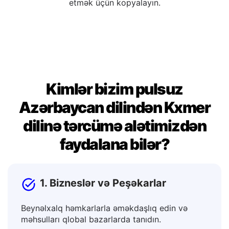
redaktə edə bilərsiniz. Razı qaldığınızda, nəticəni
sənədlərdə, mesajlarda və ya paylaşımlarda istifadə
etmək üçün kopyalayın.
Kimlər bizim pulsuz
Azərbaycan dilindən Kxmer
dilinə tərcümə alətimizdən
faydalana bilər?
1. Bizneslər və Peşəkarlar