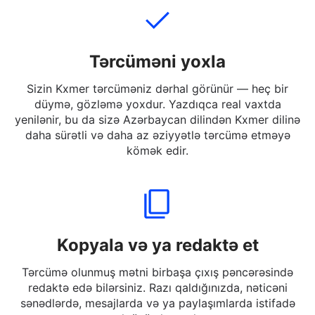
bilərsiniz.
Tərcüməni yoxla
Sizin Kxmer tərcüməniz dərhal görünür — heç bir
düymə, gözləmə yoxdur. Yazdıqca real vaxtda
yenilənir, bu da sizə Azərbaycan dilindən Kxmer dilinə
daha sürətli və daha az əziyyətlə tərcümə etməyə
kömək edir.
Kopyala və ya redaktə et
Tərcümə olunmuş mətni birbaşa çıxış pəncərəsində