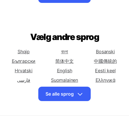
Oversæt dansk til
Oversæt dansk til
Oversæt dansk til
Bosnisk
Bulgarsk
Catalansk
Se alle sprog
Oversæt dansk til
Oversæt dansk til
Oversæt dansk til
Kinesisk
Kinesisk
Kroatisk
(Forenklet)
(Traditionelt)
Oversæt dansk til
Oversæt dansk til
Oversæt dansk til
Tjekkisk
Vælg andre sprog
Hollandsk
Engelsk
Oversæt dansk til
Oversæt dansk til
Oversæt dansk til
Persisk
Finsk
Fransk
Shqip
বাংলা
Bosanski
Oversæt dansk til
Oversæt dansk til
Oversæt dansk til
Български
简体中文
中國傳統的
Frisisk
Georgisk
Tysk
Hrvatski
English
Eesti keel
Oversæt dansk til
Oversæt dansk til
Oversæt dansk til
فارسی
Suomalainen
Ελληνικά
Græsk
Haitisk Kreolsk
Hawaii
עִברִית
हिंदी
Magyar
Se alle sprog
Oversæt dansk til
Oversæt dansk til
Oversæt dansk til
Íslenskur
Bahasa Indonesia
日本
Hebraisk
Hindi
Ungarsk
Казақ
한국인
Latviski
Oversæt dansk til
Oversæt dansk til
Oversæt dansk til