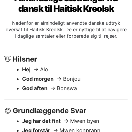
Almindelige sætninger fra
dansk til Haitisk Kreolsk
Nedenfor er almindeligt anvendte danske udtryk
oversat til Haitisk Kreolsk. De er nyttige til at navigere
i daglige samtaler eller forberede sig til rejser.
Hilsner
👋
Hej
→ Alo
God morgen
→ Bonjou
God aften
→ Bonswa
Grundlæggende Svar
😊