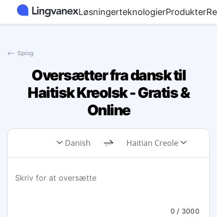
Løsninger
teknologier
Produkter
Re
⟵
Sprog
Oversætter fra dansk til
Haitisk Kreolsk - Gratis &
Online
Danish
Haitian Creole
0
/ 3000