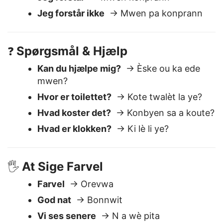
Jeg har det fint
→ Mwen byen
Jeg forstår
→ Mwen konprann
Jeg forstår ikke
→ Mwen pa konprann
Spørgsmål & Hjælp
❓
Kan du hjælpe mig?
→ Èske ou ka ede
mwen?
Hvor er toilettet?
→ Kote twalèt la ye?
Hvad koster det?
→ Konbyen sa a koute?
Hvad er klokken?
→ Ki lè li ye?
At Sige Farvel
🖐️
Farvel
→ Orevwa