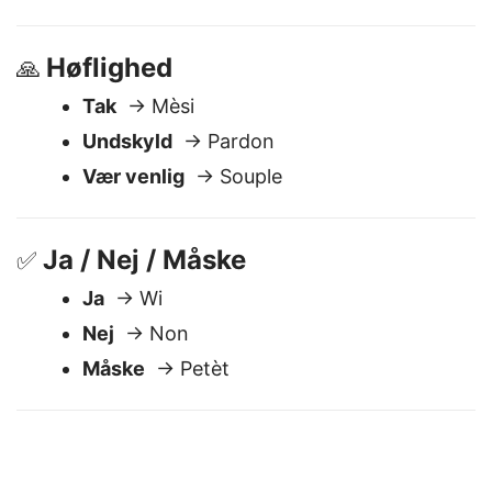
God nat
→ Bonnwit
Vi ses senere
→ N a wè pita
Høflighed
🙏
Tak
→ Mèsi
Undskyld
→ Pardon
Vær venlig
→ Souple
Ja / Nej / Måske
✅
Ja
→ Wi
Nej
→ Non
Måske
→ Petèt