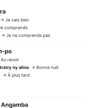
y
→ À plus tard
 / Angamba
n
 Peut-être
lgache vers Français