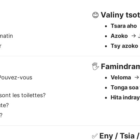
nt les toilettes?
Hita indra
te?
?
Eny / Tsia
✅
Eny
→ Oui
Tsia
→ No
Angamba
→
st le meilleur traducteur Ma