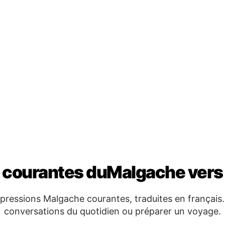
 courantes duMalgache vers 
ressions Malgache courantes, traduites en français. E
conversations du quotidien ou préparer un voyage.
Valiny tso
😊
Tsara aho
→
atin
Azoko
→ J
r
Tsy azoko
a
Famindra
🖐️
ouvez-vous
Veloma
→ 
Tonga soa t