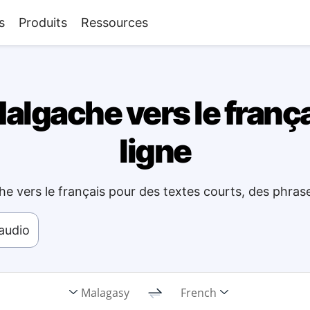
s
Produits
Ressources
lgache vers le françai
ligne
he vers le français pour des textes courts, des phras
'audio
Malagasy
French