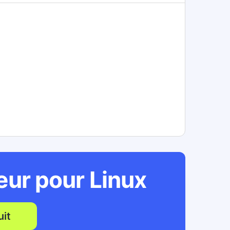
teur pour
Linux
it