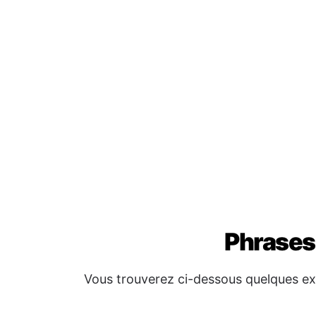
Phrases
Vous trouverez ci-dessous quelques exp
Fandraisana
👋
Salama
→ Bonjour
Arahaba tratry ny maraina
→ Bon m
Arahaba tratry ny hariva
→ Bonsoi
Fanontaniana sy Fanampian
❓
Afaka manampy ahy ve ianao?
→ P
m'aider?