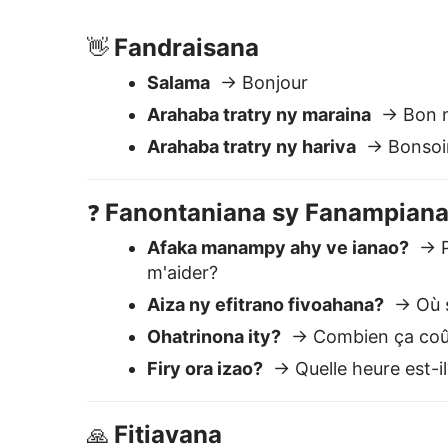
Aiza ny efitrano fivoahana?
→ Où so
Ohatrinona ity?
→ Combien ça coû
Firy ora izao?
→ Quelle heure est-il
Fitiavana
🙏
Misaotra
→ Merci
Miala tsiny
→ Désolé
Azafady
→ S'il vous plaît
Pourquoi Lingvanex e