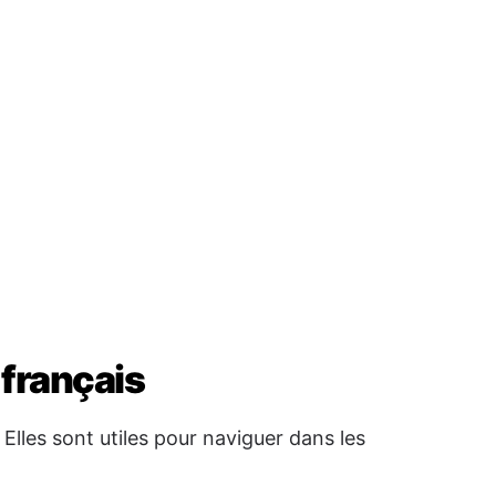
français
lles sont utiles pour naviguer dans les
tra
 Je vais bien
e comprends
→ Je ne comprends pas
m-po
Au revoir
ratry ny alina
→ Bonne nuit