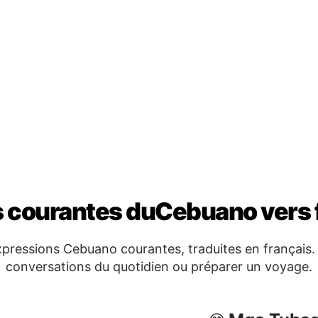
 courantes duCebuano vers 
ressions Cebuano courantes, traduites en français. E
conversations du quotidien ou préparer un voyage.
Mga Tubag
😊
Maayo ko
→
Nasabtan 
Wala ko k
Pagpaala
🖐️
z-vous m'aider?
Paalam
→ A
ilettes?
Maayong g
Kitakits
→ 