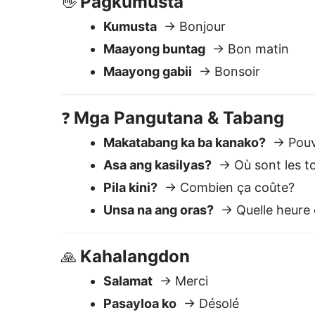
Unsa na ang oras?
→ Quelle heure e
Kahalangdon
🙏
Salamat
→ Merci
Pasayloa ko
→ Désolé
Palihog
→ S'il vous plaît
Pourquoi Lingvanex 
Facile à utiliser