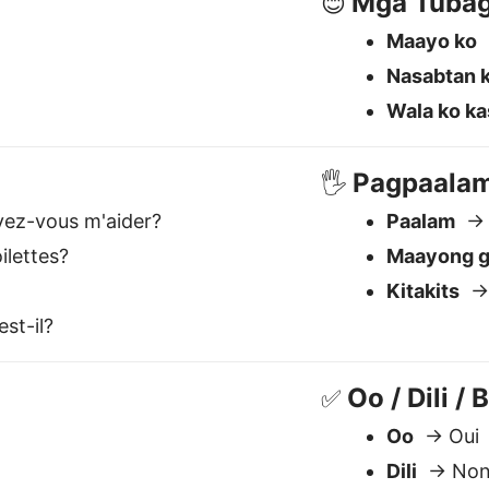
st-il?
Oo / Dili / 
✅
Oo
→ Oui
Dili
→ No
Basin
→ Pe
est le meilleur traducteur C
Comprend le contexte
S