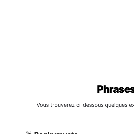
Phrases
Vous trouverez ci-dessous quelques exp
Pagkumusta
👋
Kumusta
→ Bonjour
Maayong buntag
→ Bon matin
Maayong gabii
→ Bonsoir
Mga Pangutana & Tabang
❓
Makatabang ka ba kanako?
→ Pouve
Asa ang kasilyas?
→ Où sont les to
Pila kini?
→ Combien ça coûte?