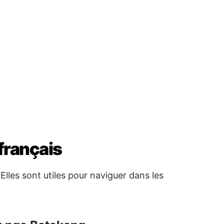
français
lles sont utiles pour naviguer dans les
 nga Batakang
 Je vais bien
ko
→ Je comprends
asabot
→ Je ne comprends pas
m
u revoir
abii
→ Bonne nuit
À plus tard