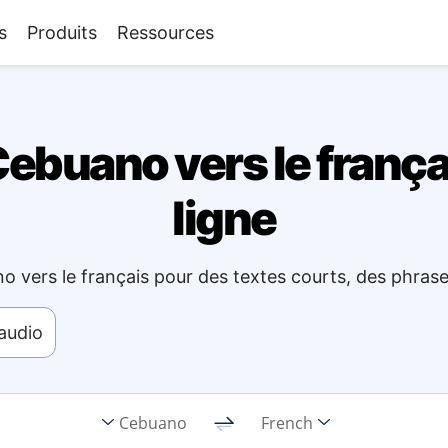
s
Produits
Ressources
ebuano vers le français
ligne
o vers le français pour des textes courts, des phras
'audio
Cebuano
French