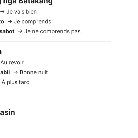
Basin
n
ut-être
ebuano vers Français
ûr et privé