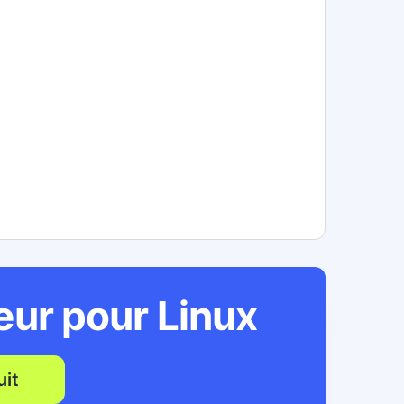
teur pour
Linux
it