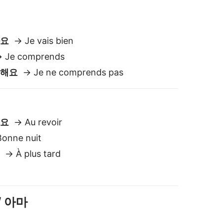
요
→ À plus tard
/ 아마
Non
t-être
réenne vers Français