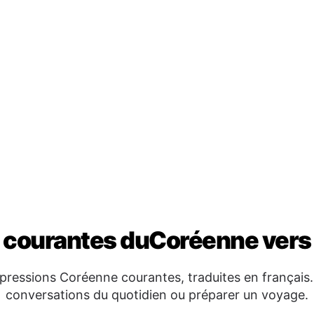
 courantes duCoréenne vers 
ressions Coréenne courantes, traduites en français. E
conversations du quotidien ou préparer un voyage.
기본 대답
😊
저는 괜찮
이해해요
→
이해하지 
작별 인사
🖐️
m'aider?
안녕히 가
es toilettes?
굿나잇
→ B