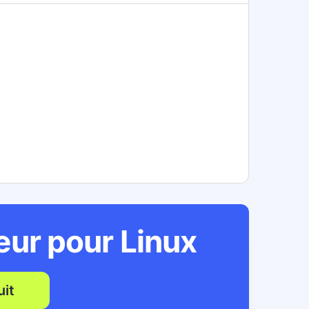
teur pour
Linux
it