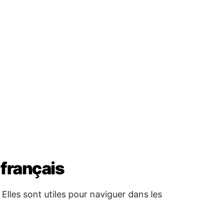
français
lles sont utiles pour naviguer dans les
아요
→ Je vais bien
 Je comprends
못해요
→ Je ne comprends pas
세요
→ Au revoir
onne nuit