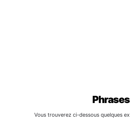
Phrases
Vous trouverez ci-dessous quelques exp
인사
👋
안녕하세요
→ Bonjour
좋은 아침
→ Bon matin
좋은 저녁
→ Bonsoir
질문 & 도움
❓
도와주실 수 있나요?
→ Pouvez-vous 
화장실이 어디에 있나요?
→ Où sont l