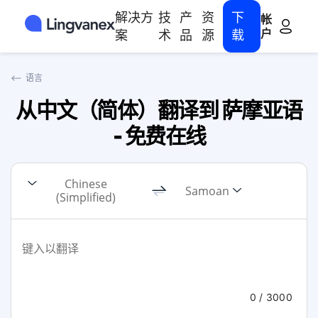
解决方
技
产
资
下
帐
户
案
术
品
源
载
⟵
语言
从中文（简体）翻译到 萨摩亚语
- 免费在线
Chinese
Samoan
(Simplified)
0
/ 3000