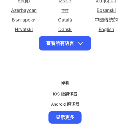
选择其他语言
将 簡體中文 翻譯
将 簡體中文 翻譯
将 簡體中文 翻譯
为 克罗地亚语
为 捷克语
为 丹麦语
Shqip
አማርኛ
Հայերեն
将 簡體中文 翻譯
将 簡體中文 翻譯
将 簡體中文 翻譯
Azərbaycan
বাংলা
Bosanski
为 荷兰语
为 英语
为 世界语
Български
Català
中國傳統的
将 簡體中文 翻譯
将 簡體中文 翻譯
将 簡體中文 翻譯
Hrvatski
Dansk
English
为 爱沙尼亚语
为 波斯语
为 芬兰语
Eesti keel
فارسی
ქართული
查看所有语言
将 簡體中文 翻譯
将 簡體中文 翻譯
将 簡體中文 翻譯
Ελληνικά
ગુજરાતી
עִברִית
为 法语
为 格鲁吉亚语
为 德国的语言
हिंदी
Magyar
Bahasa Indonesia
将 簡體中文 翻譯
将 簡體中文 翻譯
将 簡體中文 翻譯
为 希腊语
日本
为 古吉拉特语
Казақ
为 海地克里奥尔语
ខ្មែរ
将 簡體中文 翻譯
한국인
将 簡體中文 翻譯
Кыргызча
将 簡體中文 翻譯
ພາສາລາວ
译者
为 豪萨语
为 夏威夷语
为 希伯来语
Bahasa Malay
Монгол
မြန်မာ
将 簡體中文 翻譯
将 簡體中文 翻譯
将 簡體中文 翻譯
iOS 版翻译器
Norsk
Polskie
Português
为 印地语
为 苗语
为 匈牙利语
Android 翻译器
Română
Српски ћирилиц
සිංහල
将 簡體中文 翻譯
将 簡體中文 翻譯
将 簡體中文 翻譯
MacOS 翻译器