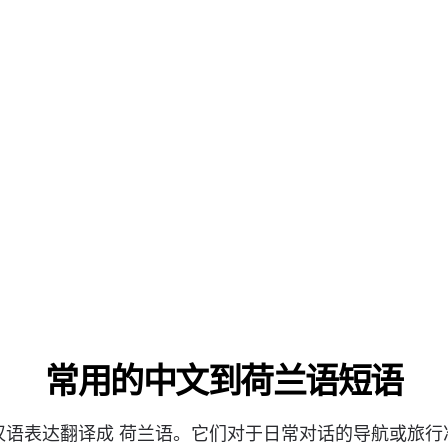
常用的中文到荷兰语短语
汉语表达翻译成 荷兰语。它们对于日常对话的导航或旅行
基本回应
😊
我很好
→ H
我明白
→ Ik
我不明白
→ 
告别
🖐️
n?
再见
→ Tot