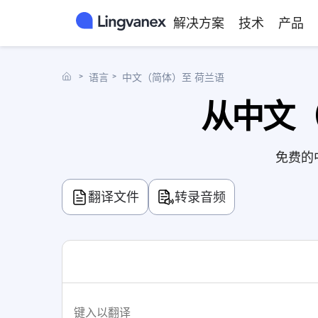
解决方案
技术
产品
˃
语言
˃
中文（简体）至 荷兰语
从中文（
免费的
翻译文件
转录音频