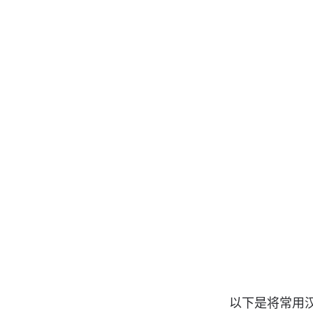
以下是将常用
问候
👋
你好
→ Hallo
早上好
→ Goedemorgen
晚上好
→ Goedenavond
问题和帮助
❓
你能帮助我吗？
→ Kun je me helpe