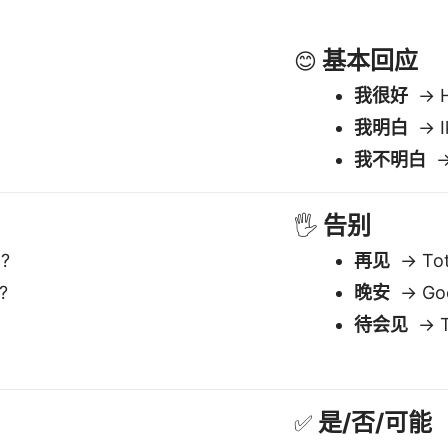
?
晚安
→ Goe
待会见
→ To
是/否/可能
✅
是
→ Ja
否
→ Nee
可能
→ Mis
ngvanex 是最好的简体中文到 