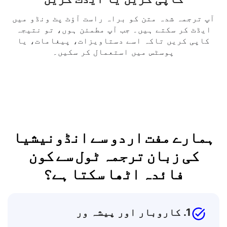
کاپی کریں یا ایڈٹ کریں
آپ ترجمہ شدہ متن کو براہ راست آؤٹ پٹ ونڈو میں
ایڈٹ کر سکتے ہیں۔ جب آپ مطمئن ہوں، تو نتیجہ
کاپی کریں تاکہ اسے دستاویزات، پیغامات، یا
پوسٹس میں استعمال کر سکیں۔
ہمارے مفت اردو سے انڈونیشیا
کی زبان ترجمہ ٹول سے کون
فائدہ اٹھا سکتا ہے؟