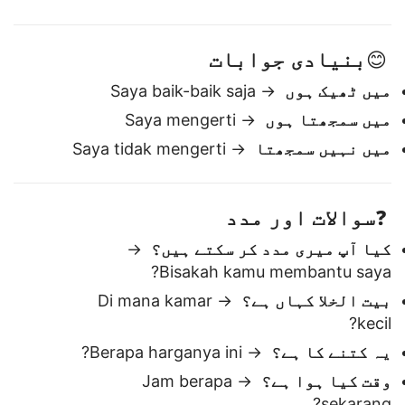
صبح بخیر
→ Selamat pagi
شام بخیر
→ Selamat malam
بنیادی جوابات
😊
میں ٹھیک ہوں
→ Saya baik-baik saja
میں سمجھتا ہوں
→ Saya mengerti
میں نہیں سمجھتا
→ Saya tidak mengerti
سوالات اور مدد
❓
کیا آپ میری مدد کر سکتے ہیں؟
→
Bisakah kamu membantu saya?
بیت الخلا کہاں ہے؟
→ Di mana kamar
kecil?
یہ کتنے کا ہے؟
→ Berapa harganya ini?