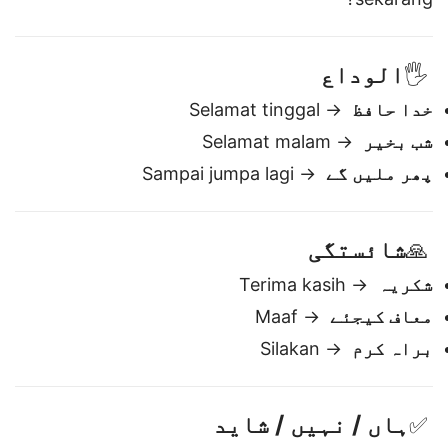
وقت کیا ہوا ہے؟
→ Jam berapa
sekarang?
الوداع
🖐️
خدا حافظ
→ Selamat tinggal
شب بخیر
→ Selamat malam
پھر ملیں گے
→ Sampai jumpa lagi
شائستگی
🙏
شکریہ
→ Terima kasih
معاف کیجئے
→ Maaf
براہ کرم
→ Silakan