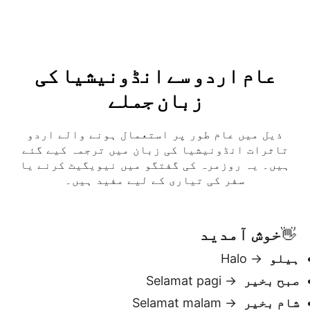
عام اردو سے انڈونیشیا کی
زبان جملے
ذیل میں عام طور پر استعمال ہونے والے اردو
تاثرات انڈونیشیا کی زبان میں ترجمہ کیے گئے
ہیں۔ یہ روزمرہ کی گفتگو میں نیویگیٹ کرنے یا
سفر کی تیاری کے لیے مفید ہیں۔
خوش آمدید
👋
ہیلو
→ Halo