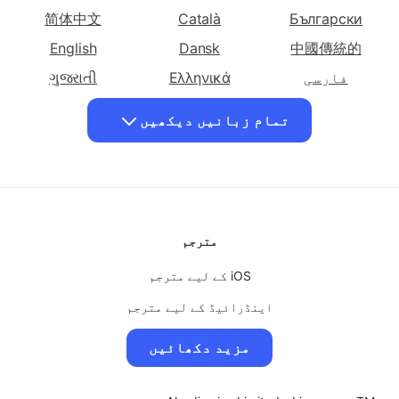
زبان
زبان
زبان
বাংলা
Euskara
Azərbaycan
اردو میں ترجمہ
اردو میں ترجمہ
اردو میں ترجمہ
简体中文
Català
Български
کریں۔ گجراتی
کریں۔ عبرانی
کریں۔ ہندی
زبان
中國傳統的
زبان
Dansk
زبان
English
فارسی
اردو میں ترجمہ
Ελληνικά
اردو میں ترجمہ
ગુજરાતી
اردو میں ترجمہ
کریں۔
کریں۔ اطالوی
کریں۔ جاپانی
Magyar
हिंदी
Hausa
تمام زبانیں دیکھیں
انڈونیشیا کی
زبان
زبان
ಕನ್ನಡ
日本
Bahasa Indonesia
زبان
Bahasa Malay
Кыргызча
한국인
اردو میں ترجمہ
اردو میں ترجمہ
اردو میں ترجمہ
မြန်မာ
मराठी
മലയാളം
کریں۔ کورین
کریں۔ کرغیز
کریں۔ لاطینی
زبان
زبان
زبان
Norsk
پښتو
Polskie
مترجم
اردو میں ترجمہ
اردو میں ترجمہ
اردو میں ترجمہ
Română
ਪੰਜਾਬੀ
Português
کریں۔ مالے
کریں۔ ملیالم
کریں۔ مراٹھی
iOS کے لیے مترجم
سنڌي
Svenska
Tagalog
زبان
زبان
زبان
اینڈرائیڈ کے لیے مترجم
ไทย
తెలుగు
தமிழ்
اردو میں ترجمہ
اردو میں ترجمہ
اردو میں ترجمہ
MacOS کے لیے مترجم
O'zbek
Український
Türk
کریں۔ میانمار
کریں۔ نیپالی
کریں۔ پشتو
مزید دکھائیں