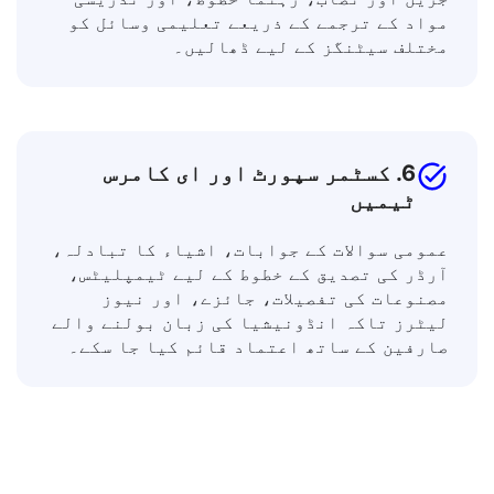
مختلف زبانوں کے سیکھنے والوں کے ساتھ
جڑیں اور نصاب، رہنما خطوط، اور تدریسی
مواد کے ترجمے کے ذریعے تعلیمی وسائل کو
مختلف سیٹنگز کے لیے ڈھالیں۔
6. کسٹمر سپورٹ اور ای کامرس
ٹیمیں
عمومی سوالات کے جوابات، اشیاء کا تبادلہ،
آرڈر کی تصدیق کے خطوط کے لیے ٹیمپلیٹس،
مصنوعات کی تفصیلات، جائزے، اور نیوز
لیٹرز تاکہ انڈونیشیا کی زبان بولنے والے
صارفین کے ساتھ اعتماد قائم کیا جا سکے۔