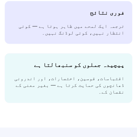
فوری نتائج
ترجمہ ایک لمحے میں ظاہر ہوتا ہے — کوئی
انتظار نہیں، کوئی لوڈنگ نہیں۔
پیچیدہ جملوں کو سنبھالتا ہے
اقتباسات، قوسین، اختصارات، اور اندرونی
ڈھانچوں کی حمایت کرتا ہے — بغیر معنی کے
نقصان کے۔