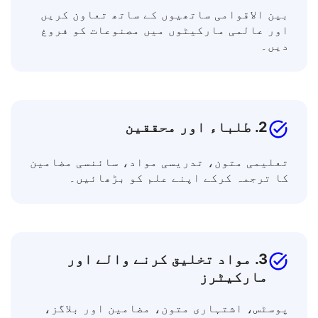
1. کاروبار اور پیشہ ور
بین الاقوامی ساتھیوں کے ساتھ تعاون کریں
اور عالمی مارکیٹوں میں مصنوعات کو فروغ
دیں۔
2. طلباء اور محققین
تعلیمی متون، تدریسی مواد، سائنسی مضامین
کا ترجمہ کرکے اپنے علم کو بڑھائیں۔
3. مواد تخلیق کرنے والے اور
مارکیٹرز