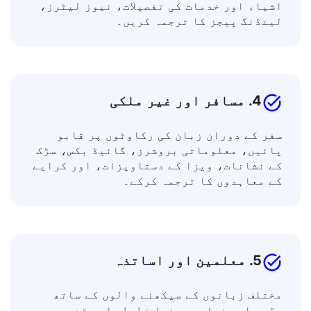
پوسٹس، اشتہاری متون، مضامین اور بلاگز،
اشیاء اور خدمات کی تفصیلات، نیوز لیٹرز،
لینڈنگ پیجز کا ترجمہ کریں۔
4. مسافر اور غیر ملکی
سفر کے دوران زبان کی رکاوٹوں پر قابو
پائیں، معلوماتی بروشرز، گائیڈ بکس، سڑک
کے نشانات، ویزا کے دستاویزات، اور کرایے
کے معاہدوں کا ترجمہ کرکے۔
5. معلمین اور اساتذہ