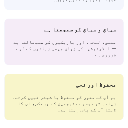
متن چسپاں کریں — فوری ترجمہ حاصل کریں۔
فوراً ترمیم یا کاپی کریں۔
سیاق و سباق کو سمجھتا ہے
معنی، لہجہ، اور باریکیوں کو سنبھالتا ہے
— انڈونیشیا کی زبان جیسی زبانوں کے لیے
ضروری ہے۔
محفوظ اور نجی
ہم آپ کے متون کو محفوظ یا شیئر نہیں کرتے۔
زیادہ تر دوسرے مترجمین کے برعکس، آپ کا
ڈیٹا آپ کے پاس رہتا ہے۔