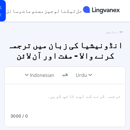
ڈ
حل
ٹیکنالوجیز
مصنوعات
وسائل
ل
⟵
زبانیں
انڈونیشیا کی زبان میں ترجمہ
کرنے والا - مفت اور آن لائن
Indonesian
Urdu
/ 3000
0