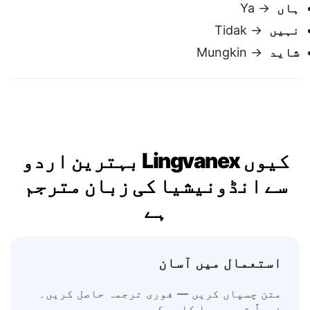
ہاں / نہیں / شاید
✅
ہاں
→ Ya
نہیں
→ Tidak
شاید
→ Mungkin
کیوں Lingvanex بہترین اردو
سے انڈونیشیا کی زبان مترجم
ہے
استعمال میں آسان