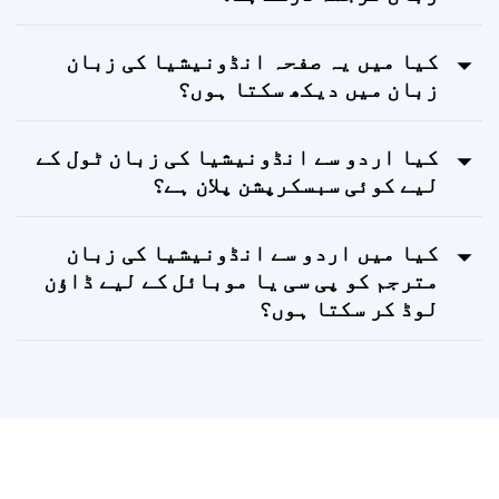
کیا Lingvanex اردو سے انڈونیشیا کی
زبان ترجمہ درست ہے؟
کیا میں یہ صفحہ انڈونیشیا کی زبان
زبان میں دیکھ سکتا ہوں؟
کیا اردو سے انڈونیشیا کی زبان ٹول کے
لیے کوئی سبسکرپشن پلان ہے؟
کیا میں اردو سے انڈونیشیا کی زبان
مترجم کو پی سی یا موبائل کے لیے ڈاؤن
لوڈ کر سکتا ہوں؟