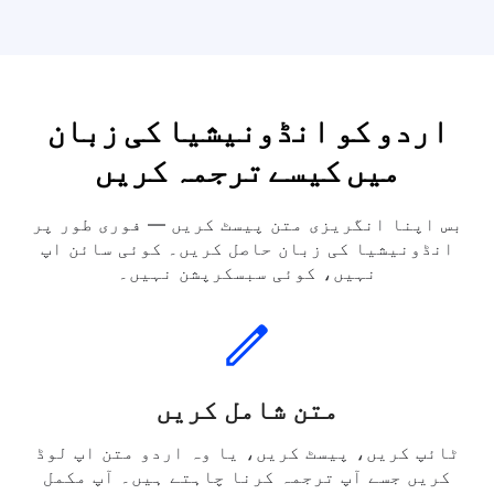
اردو میں ترجمہ کریں۔ ہسپانوی زبان
اردو میں ترجمہ کریں۔ جرمن زبان
اردو کو انڈونیشیا کی زبان
میں کیسے ترجمہ کریں
بس اپنا انگریزی متن پیسٹ کریں — فوری طور پر
انڈونیشیا کی زبان حاصل کریں۔ کوئی سائن اپ
نہیں، کوئی سبسکرپشن نہیں۔
متن شامل کریں