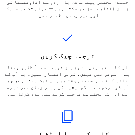
ٹائپ کریں، پیسٹ کریں، یا وہ اردو متن اپ لوڈ
کریں جسے آپ ترجمہ کرنا چاہتے ہیں۔ آپ مکمل
جملے، مختصر پیغامات، یا اردو سے انڈونیشیا کی
زبان الفاظ داخل کر سکتے ہیں — یہاں تک کہ سلیگ
اور غیر رسمی اظہار بھی۔
ترجمہ چیک کریں
آپ کا انڈونیشیا کی زبان ترجمہ فوراً ظاہر ہوتا
ہے — کوئی بٹن نہیں، کوئی انتظار نہیں۔ یہ آپ کے
ٹائپ کرتے ہی حقیقی وقت میں اپ ڈیٹ ہوتا ہے، جو
آپ کو اردو سے انڈونیشیا کی زبان زبان میں تیزی
سے اور کم محنت سے ترجمہ کرنے میں مدد کرتا ہے۔