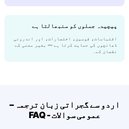
ترجمہ ایک لمحے میں ظاہر ہوتا ہے — کوئی
انتظار نہیں، کوئی لوڈنگ نہیں۔
پیچیدہ جملوں کو سنبھالتا ہے
اقتباسات، قوسین، اختصارات، اور اندرونی
ڈھانچوں کی حمایت کرتا ہے — بغیر معنی کے
نقصان کے۔
اردو سے گجراتی زبان ترجمہ –