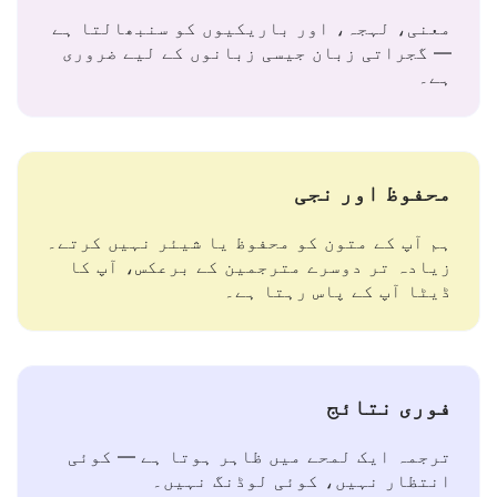
سیاق و سباق کو سمجھتا ہے
معنی، لہجہ، اور باریکیوں کو سنبھالتا ہے
— گجراتی زبان جیسی زبانوں کے لیے ضروری
ہے۔
محفوظ اور نجی
ہم آپ کے متون کو محفوظ یا شیئر نہیں کرتے۔
زیادہ تر دوسرے مترجمین کے برعکس، آپ کا
ڈیٹا آپ کے پاس رہتا ہے۔
فوری نتائج