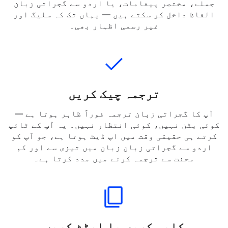
ٹائپ کریں، پیسٹ کریں، یا وہ اردو متن اپ لوڈ
کریں جسے آپ ترجمہ کرنا چاہتے ہیں۔ آپ مکمل
جملے، مختصر پیغامات، یا اردو سے گجراتی زبان
الفاظ داخل کر سکتے ہیں — یہاں تک کہ سلیگ اور
غیر رسمی اظہار بھی۔
ترجمہ چیک کریں
آپ کا گجراتی زبان ترجمہ فوراً ظاہر ہوتا ہے —
کوئی بٹن نہیں، کوئی انتظار نہیں۔ یہ آپ کے ٹائپ
کرتے ہی حقیقی وقت میں اپ ڈیٹ ہوتا ہے، جو آپ کو
اردو سے گجراتی زبان زبان میں تیزی سے اور کم
محنت سے ترجمہ کرنے میں مدد کرتا ہے۔