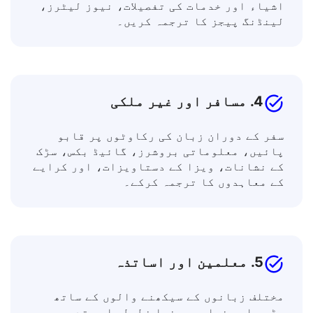
پوسٹس، اشتہاری متون، مضامین اور بلاگز،
اشیاء اور خدمات کی تفصیلات، نیوز لیٹرز،
لینڈنگ پیجز کا ترجمہ کریں۔
4. مسافر اور غیر ملکی
سفر کے دوران زبان کی رکاوٹوں پر قابو
پائیں، معلوماتی بروشرز، گائیڈ بکس، سڑک
کے نشانات، ویزا کے دستاویزات، اور کرایے
کے معاہدوں کا ترجمہ کرکے۔
5. معلمین اور اساتذہ