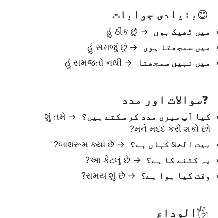
شام بخیر
→ શુભ સંધ્યા
بنیادی جوابات
😊
میں ٹھیک ہوں
→ હું ઠીક છું
میں سمجھتا ہوں
→ હું સમજું છું
میں نہیں سمجھتا
→ હું સમજતો નથી
سوالات اور مدد
❓
کیا آپ میری مدد کر سکتے ہیں؟
→ શું તમે
મને મદદ કરી શકો છો?
بیت الخلا کہاں ہے؟
→ બાથરૂમ ક્યાં છે?
یہ کتنے کا ہے؟
→ આ કેટલું છે?
وقت کیا ہوا ہے؟
→ સમય શું છે?