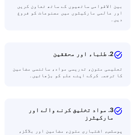
1. کاروبار اور پیشہ ور
بین الاقوامی ساتھیوں کے ساتھ تعاون کریں
اور عالمی مارکیٹوں میں مصنوعات کو فروغ
دیں۔
2. طلباء اور محققین
تعلیمی متون، تدریسی مواد، سائنسی مضامین
کا ترجمہ کرکے اپنے علم کو بڑھائیں۔
3. مواد تخلیق کرنے والے اور
مارکیٹرز