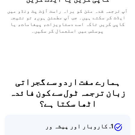
کاپی کریں یا ایڈٹ کریں
آپ ترجمہ شدہ متن کو براہ راست آؤٹ پٹ ونڈو میں
ایڈٹ کر سکتے ہیں۔ جب آپ مطمئن ہوں، تو نتیجہ
کاپی کریں تاکہ اسے دستاویزات، پیغامات، یا
پوسٹس میں استعمال کر سکیں۔
ہمارے مفت اردو سے گجراتی
زبان ترجمہ ٹول سے کون فائدہ
اٹھا سکتا ہے؟