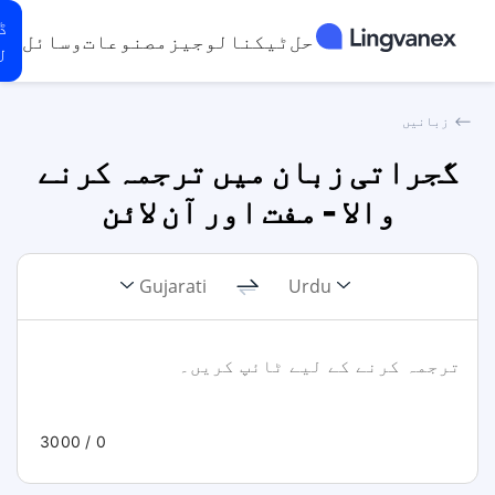
ڈ
حل
ٹیکنالوجیز
مصنوعات
وسائل
ل
⟵
زبانیں
گجراتی زبان میں ترجمہ کرنے
والا - مفت اور آن لائن
Gujarati
Urdu
/ 3000
0