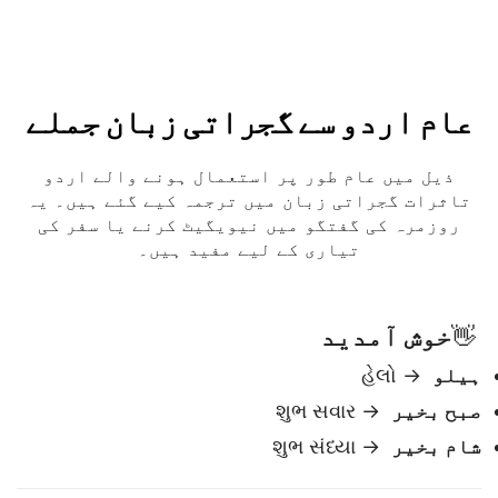
عام اردو سے گجراتی زبان جملے
ذیل میں عام طور پر استعمال ہونے والے اردو
تاثرات گجراتی زبان میں ترجمہ کیے گئے ہیں۔ یہ
روزمرہ کی گفتگو میں نیویگیٹ کرنے یا سفر کی
تیاری کے لیے مفید ہیں۔
خوش آمدید
👋
ہیلو
→ હેલો
صبح بخیر
→ શુભ સવાર