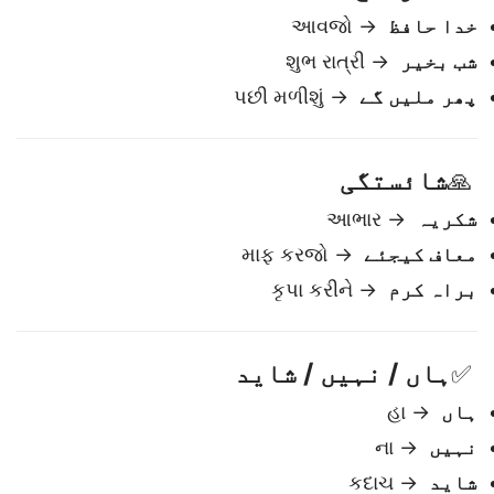
الوداع
🖐️
خدا حافظ
→ આવજો
شب بخیر
→ શુભ રાત્રી
پھر ملیں گے
→ પછી મળીશું
شائستگی
🙏
شکریہ
→ આભાર
معاف کیجئے
→ માફ કરજો
براہ کرم
→ કૃપા કરીને
ہاں / نہیں / شاید
✅
ہاں
→ હા