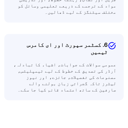
مختلف زبانوں کے سیکھنے والوں کے ساتھ
جڑیں اور نصاب، رہنما خطوط، اور تدریسی
مواد کے ترجمے کے ذریعے تعلیمی وسائل کو
مختلف سیٹنگز کے لیے ڈھالیں۔
6. کسٹمر سپورٹ اور ای کامرس
ٹیمیں
عمومی سوالات کے جوابات، اشیاء کا تبادلہ،
آرڈر کی تصدیق کے خطوط کے لیے ٹیمپلیٹس،
مصنوعات کی تفصیلات، جائزے، اور نیوز
لیٹرز تاکہ گجراتی زبان بولنے والے
صارفین کے ساتھ اعتماد قائم کیا جا سکے۔