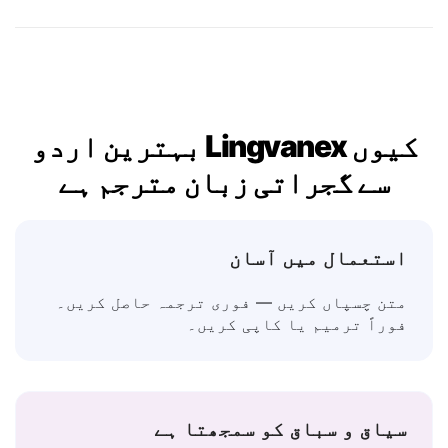
نہیں
→ ના
شاید
→ કદાચ
کیوں Lingvanex بہترین اردو
سے گجراتی زبان مترجم ہے
استعمال میں آسان
متن چسپاں کریں — فوری ترجمہ حاصل کریں۔
فوراً ترمیم یا کاپی کریں۔