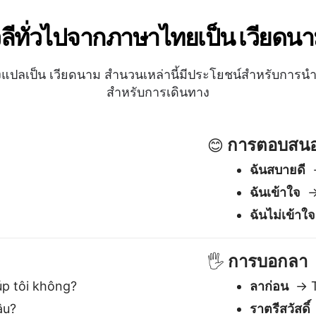
ฉันไม่เข้าใจ
การบอกลา
🖐️
p tôi không?
ลาก่อน
→ T
âu?
ราตรีสวัสดิ์
hiêu?
เจอกันทีหลั
y giờ?
ใช่ / ไม่ / อ
✅
ใช่
→ Có
ไม่
→ Khô
อาจจะ
→ C