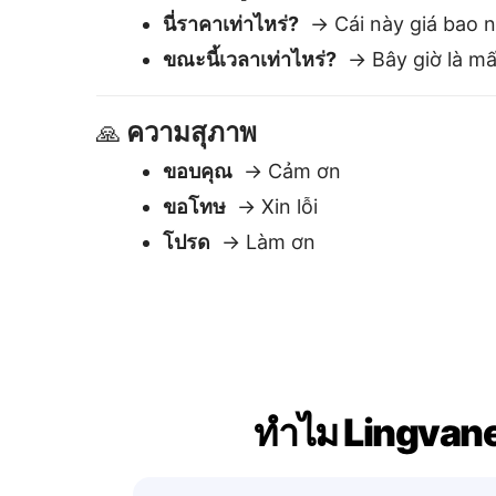
ทำไม Lingvanex 
ใช้งานง่าย
วางข้อความ — รับการแปลทันที แก้ไข
หรือคัดลอกได้ทันที.
ผลลัพธ์ทันที
การแปลปรากฏใน
รอคอย ไม่มีก