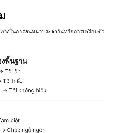
→ Tôi không hiểu
ạm biệt
→ Chúc ngủ ngon
ง
→ Hẹn gặp lại
าจจะ
ng
ó thể