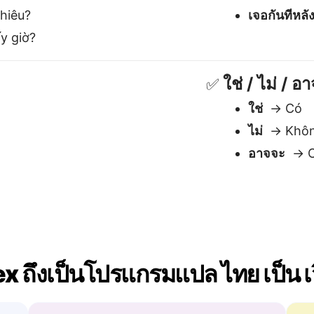
ถึงเป็นโปรแกรมแปล ไทย เป็น เวีย
เข้าใจบริบท
ป
จัดการกับความหมาย โทนเสียง และนัย
เ
สำคัญ — จำเป็นสำหรับภาษาอย่าง
ต
เวียดนาม.
ค
จัดการประโยคที่ซับซ้
เสี้ยววินาที — ไม่มีการ
รองรับการอ้างอิง วงเล็บ 
ารโหลด.
โครงสร้างที่ซ้อนกัน — โด