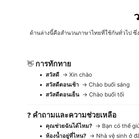
สวัสดีตอนเย็น
→ Chào buổi tối
คำถามและความช่วยเหลือ
❓
คุณช่วยฉันได้ไหม?
→ Bạn có thể giú
ห้องน้ำอยู่ที่ไหน?
→ Nhà vệ sinh ở đ
นี่ราคาเท่าไหร่?
→ Cái này giá bao n
ขณะนี้เวลาเท่าไหร่?
→ Bây giờ là mấ
ความสุภาพ
🙏
ขอบคุณ
→ Cảm ơn
ขอโทษ
→ Xin lỗi
โปรด
→ Làm ơn