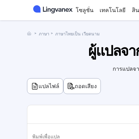
โซลูชั่น
เทคโนโลยี
สิน
˃
ภาษา
˃
ภาษาไทยเป็น เวียดนาม
ผู้แปลจา
การแปลจาก
แปลไฟล์
ถอดเสียง