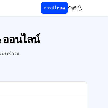
ดาวน์โหลด
บัญชี
& ออนไลน์
มประจำวัน.