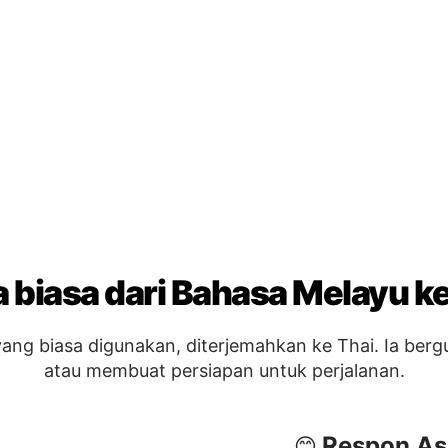
a biasa dari Bahasa Melayu ke
ang biasa digunakan, diterjemahkan ke Thai. Ia ber
atau membuat persiapan untuk perjalanan.
Respon As
😊
Saya baik-
Saya faha
Saya tidak
Menyataka
🖐️
คุณช่วยฉันได้
Selamat ti
Selamat m
?
Jumpa lagi