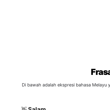
Fras
Di bawah adalah ekspresi bahasa Melayu y
Salam
👋
Helo
→ สวัสดี
Selamat pagi
→ สวัสดีตอนเช้า
Selamat petang
→ สวัสดีตอนเย็น
Soalan & Bantuan
❓
Bolehkah anda membantu saya?
→ 
ไหม?
Di mana tandas?
→ ห้องน้ำอยู่ที่ไหน