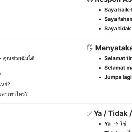
หร่?
ลาเท่าไหร่?
Ya / Tidak
✅
Ya
→ ใช่
Tidak
→ ไม
Mungkin
→
dalah penterjemah terbaik B