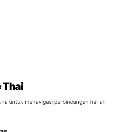
 Thai
guna untuk menavigasi perbincangan harian
as
baik saja
→ ฉันสบายดี
m
→ ฉันเข้าใจ
 faham
→ ฉันไม่เข้าใจ
n Selamat Tinggal
nggal
→ ลาก่อน
alam
→ ราตรีสวัสดิ์
→ เจอกันทีหลัง