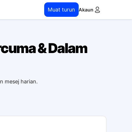
Muat turun
Akaun
ercuma & Dalam
n mesej harian.