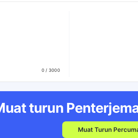
0
/ 3000
Muat turun Penterjem
Muat Turun Percum