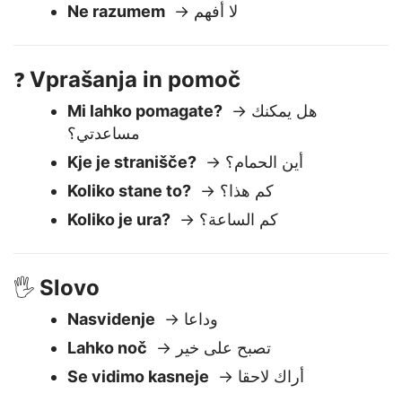
Razumem
→ أنا أفهم
Ne razumem
→ لا أفهم
Vprašanja in pomoč
❓
Mi lahko pomagate?
→ هل يمكنك
مساعدتي؟
Kje je stranišče?
→ أين الحمام؟
Koliko stane to?
→ كم هذا؟
Koliko je ura?
→ كم الساعة؟
Slovo
🖐️
Nasvidenje
→ وداعا
Lahko noč
→ تصبح على خير