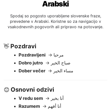
Pogoste fraze iz slovenščine v
Arabski
Spodaj so pogosto uporabljene slovenske fraze,
prevedene v Arabski. Koristne so za navigacijo v
vsakodnevnih pogovorih ali pripravo na potovanje.
Pozdravi
👋
Pozdravljeni
→ مرحبا
Dobro jutro
→ صباح الخير
Dober večer
→ مساء الخير
Osnovni odzivi
😊
V redu sem
→ أنا بخير