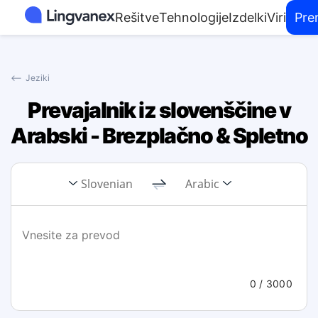
Rešitve
Tehnologije
Izdelki
Viri
Pre
⟵
Jeziki
Prevajalnik iz slovenščine v
Arabski - Brezplačno & Spletno
Slovenian
Arabic
0
/ 3000