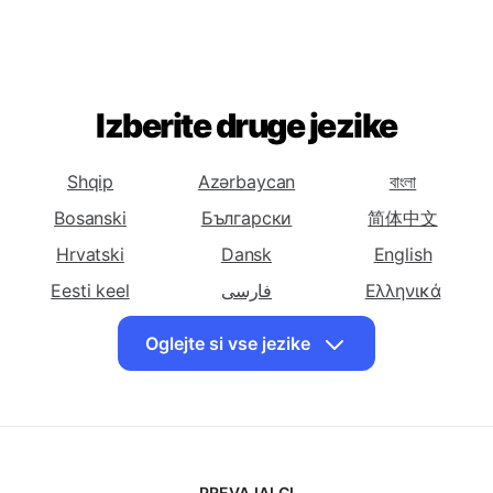
Bosanski
Bolgarski
Kitajski
Oglejte si vse jezike
(Poenostavljeni)
Prevedi
Prevedi
Prevedi
slovenščino v
slovenščino v
slovenščino v
Kitajski
Hrvaški
Češki
(Tradicionalni)
Izberite druge jezike
Prevedi
Prevedi
Prevedi
slovenščino v
slovenščino v
slovenščino v
Shqip
Azərbaycan
বাংলা
Nizozemski
Angleški
Finski
Bosanski
Български
简体中文
Prevedi
Prevedi
Prevedi
slovenščino v
Hrvatski
slovenščino v
Dansk
slovenščino v
English
Francoski
Nemški
Grški
Eesti keel
فارسی
Ελληνικά
Prevedi
Prevedi
Prevedi
ગુજરાતી
עִברִית
हिंदी
Oglejte si vse jezike
slovenščino v
slovenščino v
slovenščino v
Magyar
Bahasa Indonesia
日本
Gudžaratski
Madžarski
Italijanski
한국인
Македонски
Bahasa Malay
Prevedi
Prevedi
Prevedi
मराठी
ଓଡିଆ
Polskie
slovenščino v
slovenščino v
slovenščino v