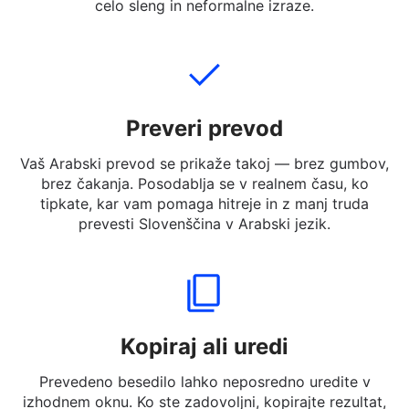
ga želite prevesti. Vnesete lahko celotne stavke,
kratka sporočila ali besede v Slovenščina v Arabski —
celo sleng in neformalne izraze.
Preveri prevod
Vaš Arabski prevod se prikaže takoj — brez gumbov,
brez čakanja. Posodablja se v realnem času, ko
tipkate, kar vam pomaga hitreje in z manj truda
prevesti Slovenščina v Arabski jezik.
Kopiraj ali uredi