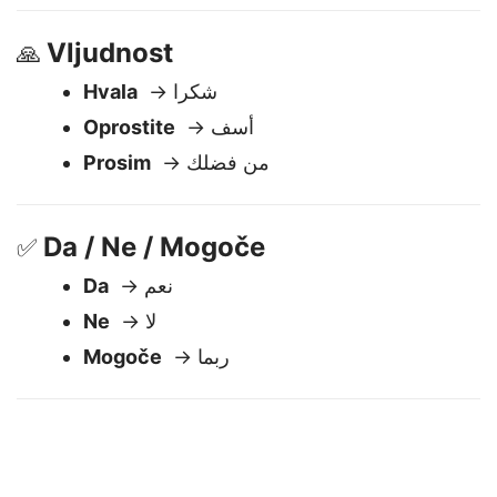
Se vidimo kasneje
→ أراك لاحقا
Vljudnost
🙏
Hvala
→ شكرا
Oprostite
→ أسف
Prosim
→ من فضلك
Da / Ne / Mogoče
✅
Da
→ نعم
Ne
→ لا
Mogoče
→ ربما