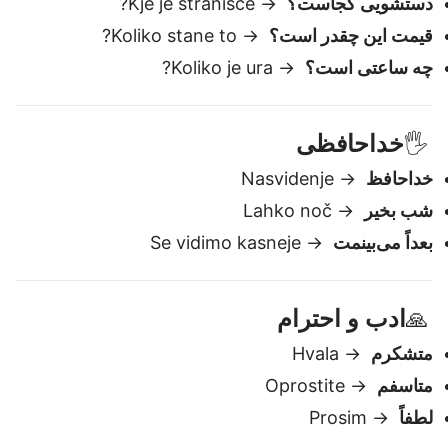
pomagate?
دستشویی کجاست؟
→ Kje je stranišče?
قیمت این چقدر است؟
→ Koliko stane to?
چه ساعتی است؟
→ Koliko je ura?
خداحافظی
🖐️
خداحافظ
→ Nasvidenje
شب بخیر
→ Lahko noč
بعداً می‌بینمت
→ Se vidimo kasneje
ادب و احترام
🙏
متشکرم
→ Hvala
متاسفم
→ Oprostite