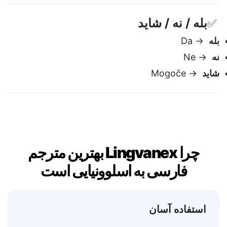
لطفاً
→ Prosim
بله / نه / شاید
✅
بله
→ Da
نه
→ Ne
شاید
→ Mogoče
چرا Lingvanex بهترین مترجم
فارسی به اسلوونیایی است