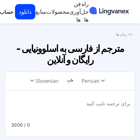
راه
فن
حل
آوری
محصولات
منابع
دانلود
حساب
ها
ها
⟵
زبان ها
مترجم از فارسی به اسلوونیایی -
رایگان و آنلاین
Slovenian
Persian
/ 3000
0