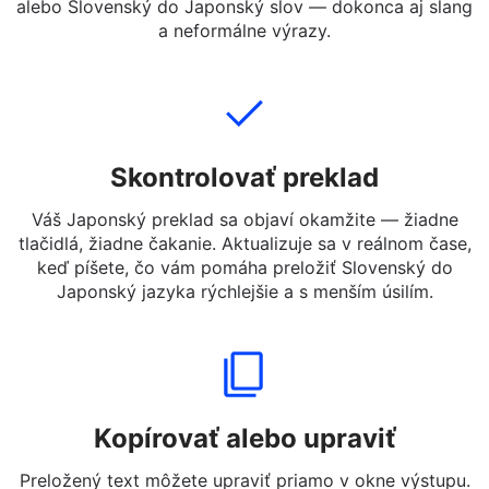
Napíšte, vložte alebo nahrajte text v Slovenský, ktorý
chcete preložiť. Môžete zadať celé vety, krátke správy
alebo Slovenský do Japonský slov — dokonca aj slang
a neformálne výrazy.
Skontrolovať preklad
Váš Japonský preklad sa objaví okamžite — žiadne
tlačidlá, žiadne čakanie. Aktualizuje sa v reálnom čase,
keď píšete, čo vám pomáha preložiť Slovenský do
Japonský jazyka rýchlejšie a s menším úsilím.