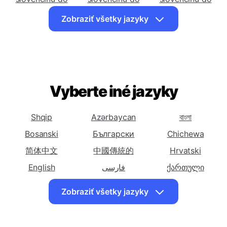
Preložiť
Preložiť
Preložiť
slovenčinu do
slovenčinu do
slovenčinu do
Azerbajdžanský
Bengálsky
Bosniansky
Zobraziť všetky jazyky
Preložiť
Preložiť
Preložiť
slovenčinu do
slovenčinu do
slovenčinu do
Bulharský
Čínsky
Čínsky (Tradičný)
(Zjednodušený)
Preložiť
Preložiť
Preložiť
Vyberte iné jazyky
slovenčinu do
slovenčinu do
slovenčinu do
Chorvátsky
Český
Dánsky
Shqip
Azərbaycan
বাংলা
Preložiť
Preložiť
Preložiť
Bosanski
Български
Chichewa
slovenčinu do
slovenčinu do
slovenčinu do
Holandský
简体中文
中國傳統的
Anglický
Esperanto
Hrvatski
Preložiť
English
Preložiť
فارسی
ქართული
Preložiť
slovenčinu do
slovenčinu do
slovenčinu do
Ελληνικά
עִברִית
Magyar
Zobraziť všetky jazyky
Estónsky
Perzský
Fínsky
Bahasa Indonesia
日本
Македонски