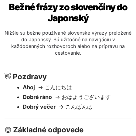
Bežné frázy zo slovenčiny do
Japonský
Nižšie sú bežne používané slovenské výrazy preložené
do Japonský. Sú užitočné na navigáciu v
každodenných rozhovoroch alebo na prípravu na
cestovanie.
Pozdravy
👋
Ahoj
→ こんにちは
Dobré ráno
→ おはようございます
Dobrý večer
→ こんばんは