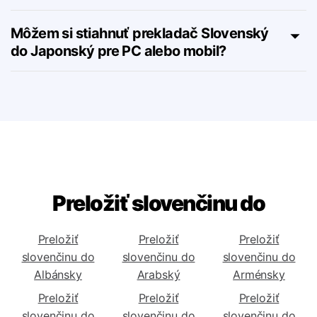
Existujú nejaké predplatiteľské plány pre
nástroj Slovenský do Japonský?
Môžem si stiahnuť prekladač Slovenský
do Japonský pre PC alebo mobil?
Preložiť slovenčinu do
Preložiť
Preložiť
Preložiť
slovenčinu do
slovenčinu do
slovenčinu do
Albánsky
Arabský
Arménsky