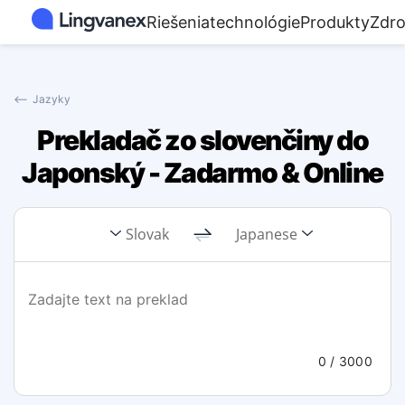
Riešenia
technológie
Produkty
Zdro
⟵
Jazyky
Prekladač zo slovenčiny do
Japonský - Zadarmo & Online
Slovak
Japanese
0
/ 3000