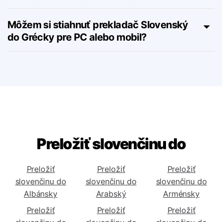
Existujú nejaké predplatiteľské plány pre
nástroj Slovenský do Grécky?
Môžem si stiahnuť prekladač Slovenský
do Grécky pre PC alebo mobil?
Preložiť slovenčinu do
Preložiť
Preložiť
Preložiť
slovenčinu do
slovenčinu do
slovenčinu do
Albánsky
Arabský
Arménsky