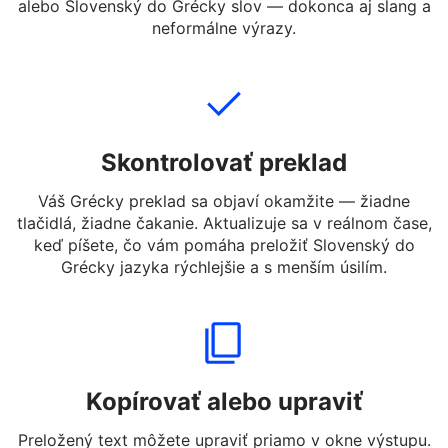
Napíšte, vložte alebo nahrajte text v Slovenský, ktorý
chcete preložiť. Môžete zadať celé vety, krátke správy
alebo Slovenský do Grécky slov — dokonca aj slang a
neformálne výrazy.
Skontrolovať preklad
Váš Grécky preklad sa objaví okamžite — žiadne
tlačidlá, žiadne čakanie. Aktualizuje sa v reálnom čase,
keď píšete, čo vám pomáha preložiť Slovenský do
Grécky jazyka rýchlejšie a s menším úsilím.