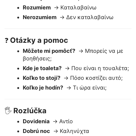
Základné odpovede
😊
Som v poriadku
→ Είμαι καλά
Rozumiem
→ Καταλαβαίνω
Nerozumiem
→ Δεν καταλαβαίνω
Otázky a pomoc
❓
Môžete mi pomôcť?
→ Μπορείς να με
βοηθήσεις;
Kde je toaleta?
→ Που είναι η τουαλέτα;
Koľko to stojí?
→ Πόσο κοστίζει αυτό;
Koľko je hodín?
→ Τι ώρα είναι;
Rozlúčka
🖐️