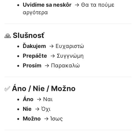
Dovidenia
→ Αντίο
Dobrú noc
→ Καληνύχτα
Uvidíme sa neskôr
→ Θα τα πούμε
αργότερα
Slušnosť
🙏
Ďakujem
→ Ευχαριστώ
Prepáčte
→ Συγγνώμη
Prosím
→ Παρακαλώ
Áno / Nie / Možno
✅
Áno
→ Ναι
Nie
→ Όχι
Možno
→ Ίσως