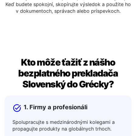
Kopírovať alebo upraviť
Preložený text môžete upraviť priamo v okne výstupu.
Keď budete spokojní, skopírujte výsledok a použite ho
v dokumentoch, správach alebo príspevkoch.
Kto môže ťažiť z nášho
bezplatného prekladača
Slovenský do Grécky?
1. Firmy a profesionáli