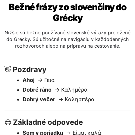
Bežné frázy zo slovenčiny do
Grécky
Nižšie sú bežne používané slovenské výrazy preložené
do Grécky. Sú užitočné na navigáciu v každodenných
rozhovoroch alebo na prípravu na cestovanie.
Pozdravy
👋
Ahoj
→ Γεια
Dobré ráno
→ Καλημέρα
Dobrý večer
→ Καλησπέρα