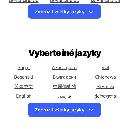
Preložiť
Preložiť
Preložiť
slovenčinu do
slovenčinu do
slovenčinu do
Azerbajdžanský
Bengálsky
Bosniansky
Zobraziť všetky jazyky
Preložiť
Preložiť
Preložiť
slovenčinu do
slovenčinu do
slovenčinu do
Bulharský
Čínsky
Čínsky (Tradičný)
(Zjednodušený)
Preložiť
Preložiť
Preložiť
Vyberte iné jazyky
slovenčinu do
slovenčinu do
slovenčinu do
Chorvátsky
Český
Dánsky
Shqip
Azərbaycan
বাংলা
Preložiť
Preložiť
Preložiť
Bosanski
Български
Chichewa
slovenčinu do
slovenčinu do
slovenčinu do
Holandský
简体中文
中國傳統的
Anglický
Esperanto
Hrvatski
Preložiť
English
Preložiť
فارسی
ქართული
Preložiť
slovenčinu do
slovenčinu do
slovenčinu do
Ελληνικά
עִברִית
Magyar
Zobraziť všetky jazyky
Estónsky
Perzský
Fínsky