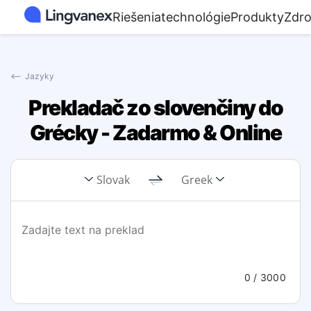
Riešenia
technológie
Produkty
Zdro
⟵
Jazyky
Prekladač zo slovenčiny do
Grécky - Zadarmo & Online
Slovak
Greek
0
/ 3000