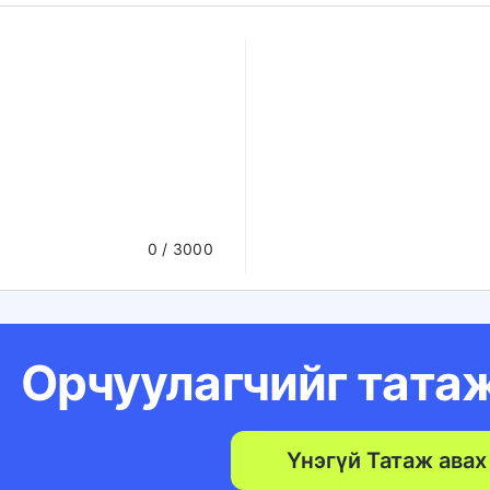
0
/ 3000
Орчуулагчийг тата
Үнэгүй Татаж авах