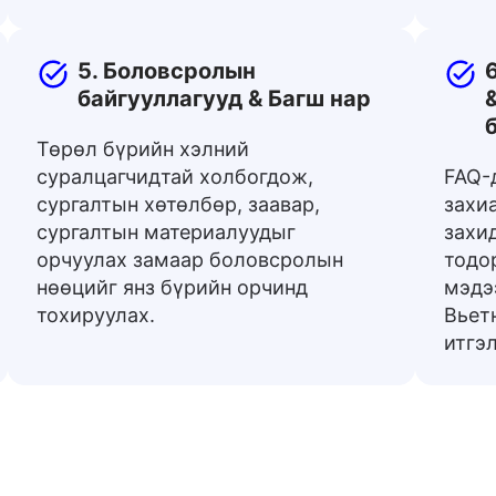
5. Боловсролын
байгууллагууд & Багш нар
Төрөл бүрийн хэлний
суралцагчидтай холбогдож,
FAQ-
сургалтын хөтөлбөр, заавар,
захи
сургалтын материалуудыг
захи
орчуулах замаар боловсролын
тодор
нөөцийг янз бүрийн орчинд
мэдэ
тохируулах.
Вьет
итгэ