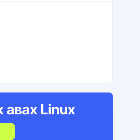
ж авах
Linux