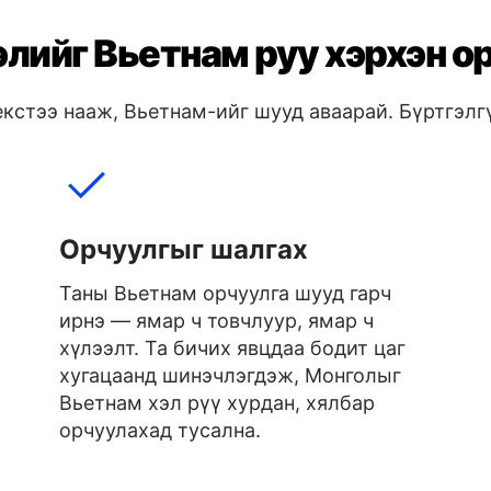
лийг Вьетнам руу хэрхэн о
екстээ нааж, Вьетнам-ийг шууд аваарай. Бүртгэлгү
Орчуулгыг шалгах
Таны Вьетнам орчуулга шууд гарч
ирнэ — ямар ч товчлуур, ямар ч
хүлээлт. Та бичих явцдаа бодит цаг
хугацаанд шинэчлэгдэж, Монголыг
Вьетнам хэл рүү хурдан, хялбар
орчуулахад тусална.