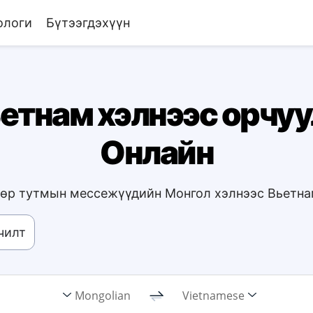
ологи
Бүтээгдэхүүн
етнам хэлнээс орчуул
Онлайн
 өдөр тутмын мессежүүдийн Монгол хэлнээс Вьетнам
чилт
Mongolian
Vietnamese