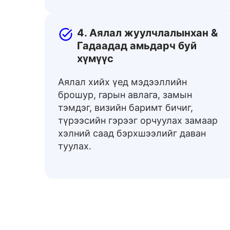
4. Аялал жуулчлалынхан &
Гадаадад амьдарч буй
хүмүүс
Аялал хийх үед мэдээллийн
брошур, гарын авлага, замын
тэмдэг, визийн баримт бичиг,
түрээсийн гэрээг орчуулах замаар
хэлний саад бэрхшээлийг даван
туулах.