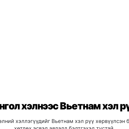
гол хэлнээс Вьетнам хэл р
элний хэллэгүүдийг Вьетнам хэл рүү хөрвүүлсэн 
хөтлөх эсвэл аялалд бэлтгэхэд тустай.
Үндсэн ха
😊
Би сайн б
g
Би ойлгол
Би ойлгож
Тааралдс
🖐️
 giúp tôi không?
Баяртай
→