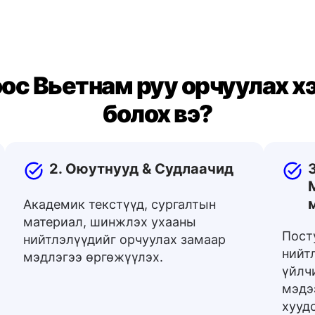
ос Вьетнам руу орчуулах х
болох вэ?
2. Оюутнууд & Судлаачид
Академик текстүүд, сургалтын
материал, шинжлэх ухааны
Пост
нийтлэлүүдийг орчуулах замаар
нийтл
мэдлэгээ өргөжүүлэх.
үйлч
мэдэ
хууд