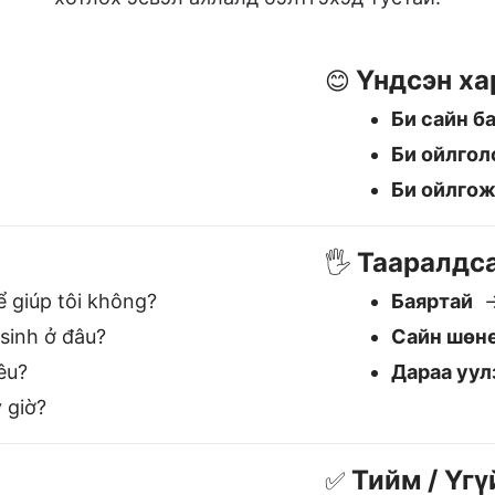
inh ở đâu?
Сайн шөн
êu?
Дараа уул
 giờ?
Тийм / Үгү
✅
Тийм
→ C
Үгүй
→ Kh
Магадгүй
мгийн сайн Монгол to Вьет