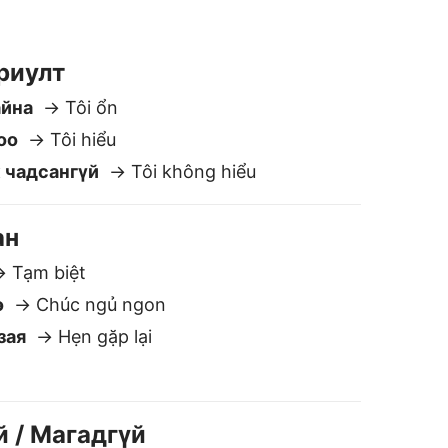
ө
→ Chúc ngủ ngon
зая
→ Hẹn gặp lại
й / Магадгүй
ó
ông
→ Có thể
нам орчуулагч юм