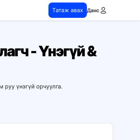
Татаж авах
Данс
агч - Үнэгүй &
 руу үнэгүй орчуулга.