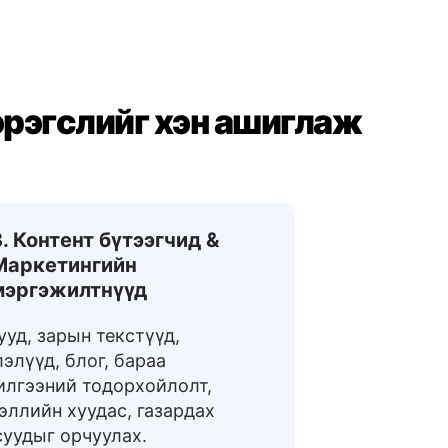
эрэгслийг хэн ашиглаж
3. Контент бүтээгчид &
Маркетингийн
мэргэжилтнүүд
ууд, зарын текстүүд,
элүүд, блог, бараа
илгээний тодорхойлолт,
эллийн хуудас, газардах
суудыг орчуулах.