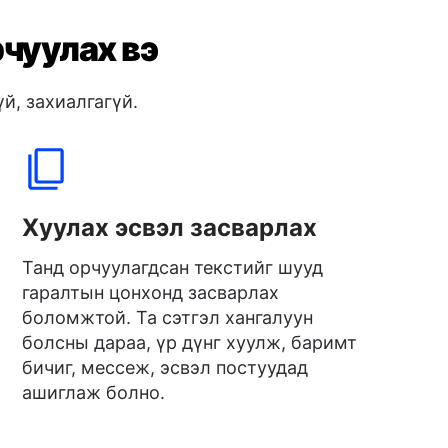
рчуулах вэ
й, захиалгагүй.
Хуулах эсвэл засварлах
Танд орчуулагдсан текстийг шууд
гаралтын цонхонд засварлах
боломжтой. Та сэтгэл хангалуун
болсны дараа, үр дүнг хуулж, баримт
бичиг, мессеж, эсвэл постуудад
ашиглаж болно.