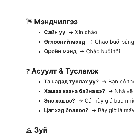
Хашаа хаана байна вэ?
→ Nhà vệ s
Энэ хэд вэ?
→ Cái này giá bao nhi
Цаг хэд боллоо?
→ Bây giờ là mấy
Зуй
🙏
Баярлалаа
→ Cảm ơn
Уучлаарай
→ Xin lỗi
Зуй болгоно уу
→ Làm ơn
Lingvanex нь ха