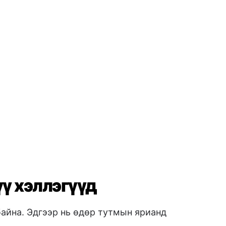
үү хэллэгүүд
байна. Эдгээр нь өдөр тутмын ярианд
риулт
айна
→ Tôi ổn
оо
→ Tôi hiểu
 чадсангүй
→ Tôi không hiểu
ан
 Tạm biệt