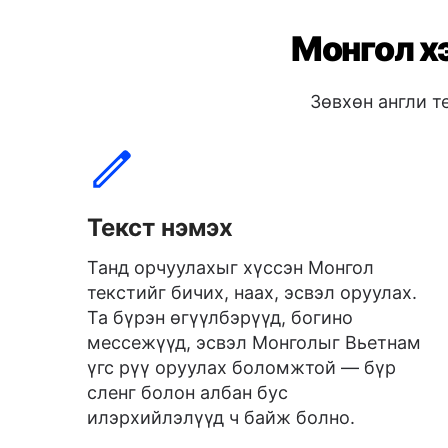
Монгол хэ
Зөвхөн англи т
Текст нэмэх
Танд орчуулахыг хүссэн Монгол
текстийг бичих, наах, эсвэл оруулах.
Та бүрэн өгүүлбэрүүд, богино
мессежүүд, эсвэл Монголыг Вьетнам
үгс рүү оруулах боломжтой — бүр
сленг болон албан бус
илэрхийлэлүүд ч байж болно.