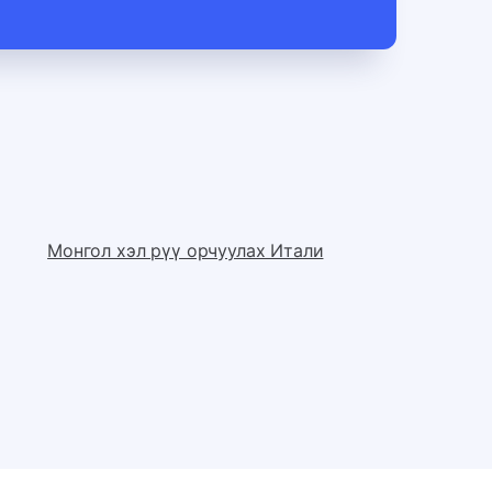
Монгол хэл рүү орчуулах Итали