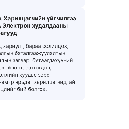
6. Харилцагчийн үйлчилгээ
& Электрон худалдааны
багууд
д хариулт, бараа солилцох,
алгын баталгаажуулалтын
длын загвар, бүтээгдэхүүний
хойлолт, сэтгэгдэл,
эллийн хуудас зэрэг
нам-р ярьдаг харилцагчидтай
лцлийг бий болгох.