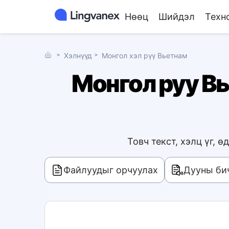
Нөөц
Шийдэл
Техн
˃
Хэлнүүд
˃
Монгол хэл рүү Вьетнам
Монгол руу Вь
Товч текст, хэлц үг,
Файлуудыг орчуулах
Дууны би