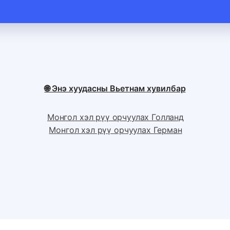
🌐 Энэ хуудасны Вьетнам хувилбар
Монгол хэл рүү орчуулах Голланд
Монгол хэл рүү орчуулах Герман