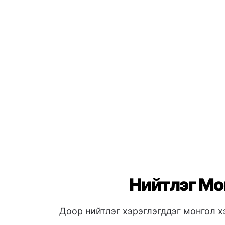
Нийтлэг Мон
Доор нийтлэг хэрэглэгддэг монгол х
Мэндчилгээ
👋
Сайн уу
→ Xin chào
Өглөөний мэнд
→ Chào buổi sán
Оройн мэнд
→ Chào buổi tối
Асуулт & Тусламж
❓
Та надад туслах уу?
→ Bạn có thể