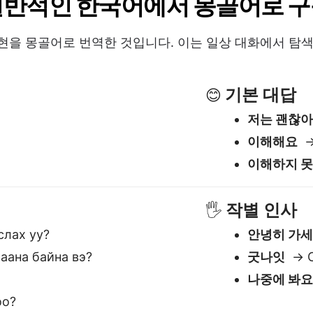
작별 인사
🖐️
слах уу?
안녕히 가
ана байна вэ?
굿나잇
→ С
나중에 봐
оо?
예 / 아니오 
✅
예
→ Тий
아니오
→ Ү
아마
→ Маг