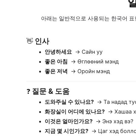
질문 & 도움
❓
도와주실 수 있나요?
→ Та надад ту
화장실이 어디에 있나요?
→ Хашаа ха
이것은 얼마인가요?
→ Энэ хэд вэ?
지금 몇 시인가요?
→ Цаг хэд болл
예의
🙏
감사합니다
→ Баярлалаа
미안합니다
→ Уучлаарай
부탁드립니다
→ Зуй болгоно уу