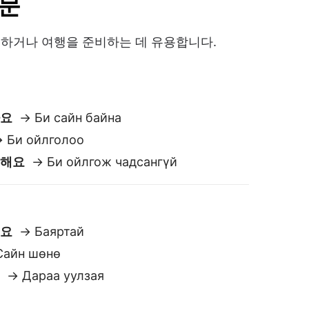
세요
→ Баяртай
айн шөнө
요
→ Дараа уулзая
/ 아마
м
гүй
адгүй