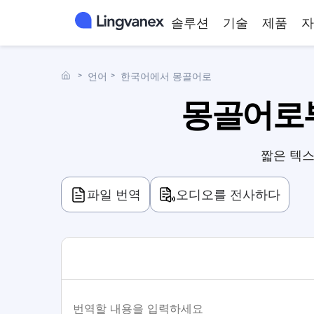
솔루션
기술
제품
자
˃
언어
˃
한국어에서 몽골어로
몽골어로부
짧은 텍스
파일 번역
오디오를 전사하다