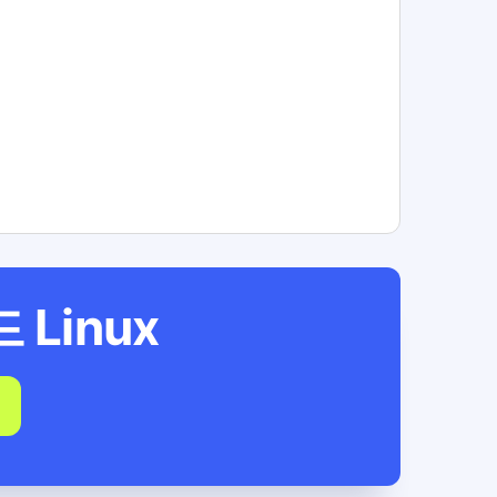
드
Linux