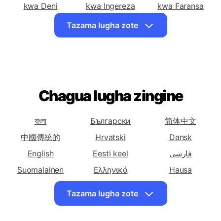
(Lichorahisishwa)
Jadi)
Tafsiri Kiswahili
Tafsiri Kiswahili
Tafsiri Kiswahili
kwa Deni
kwa Ingereza
kwa Faransa
Tafsiri Kiswahili
Tafsiri Kiswahili
Tafsiri Kiswahili
Tazama lugha zote
kwa Gujarati
kwa Hausa
kwa Hindi
Tafsiri Kiswahili
Tafsiri Kiswahili
Tafsiri Kiswahili
kwa Indonesia
kwa Java
kwa Nyarwanda
Tafsiri Kiswahili
Tafsiri Kiswahili
Tafsiri Kiswahili
kwa Korea
Chagua lugha zingine
kwa Gaeli
kwa Sotho
Tafsiri Kiswahili
Tafsiri Kiswahili
Tafsiri Kiswahili
kwa Somali
kwa Hispania
kwa Zulu
বাংলা
Български
简体中文
中國傳統的
Hrvatski
Dansk
English
Eesti keel
فارسی
Suomalainen
Ελληνικά
Hausa
עִברִית
हिंदी
Magyar
Tazama lugha zote