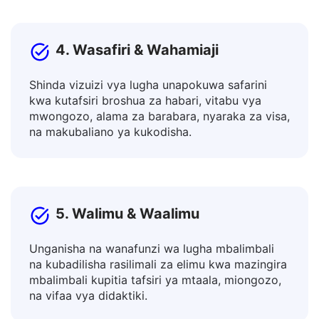
huduma, jarida, kurasa za kutua.
4. Wasafiri & Wahamiaji
Shinda vizuizi vya lugha unapokuwa safarini
kwa kutafsiri broshua za habari, vitabu vya
mwongozo, alama za barabara, nyaraka za visa,
na makubaliano ya kukodisha.
5. Walimu & Waalimu
Unganisha na wanafunzi wa lugha mbalimbali
na kubadilisha rasilimali za elimu kwa mazingira
mbalimbali kupitia tafsiri ya mtaala, miongozo,