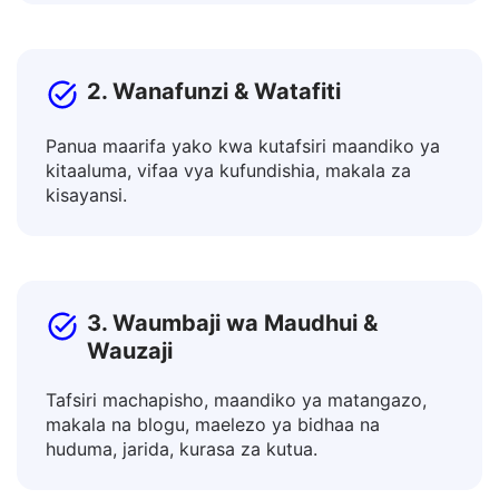
kuendeleza bidhaa katika masoko ya kimataifa.
2. Wanafunzi & Watafiti
Panua maarifa yako kwa kutafsiri maandiko ya
kitaaluma, vifaa vya kufundishia, makala za
kisayansi.
3. Waumbaji wa Maudhui &
Wauzaji
Tafsiri machapisho, maandiko ya matangazo,
makala na blogu, maelezo ya bidhaa na