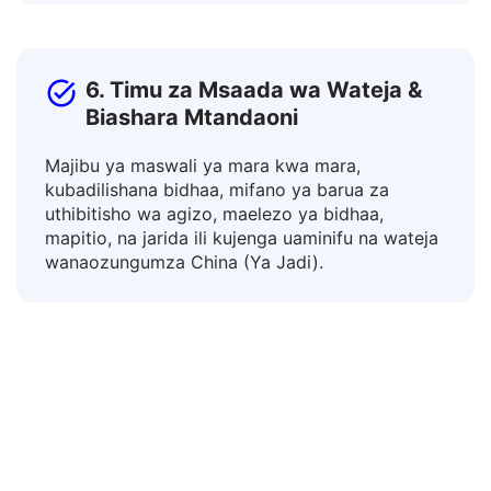
na vifaa vya didaktiki.
6. Timu za Msaada wa Wateja &
Biashara Mtandaoni
Majibu ya maswali ya mara kwa mara,
kubadilishana bidhaa, mifano ya barua za
uthibitisho wa agizo, maelezo ya bidhaa,
mapitio, na jarida ili kujenga uaminifu na wateja
wanaozungumza China (Ya Jadi).