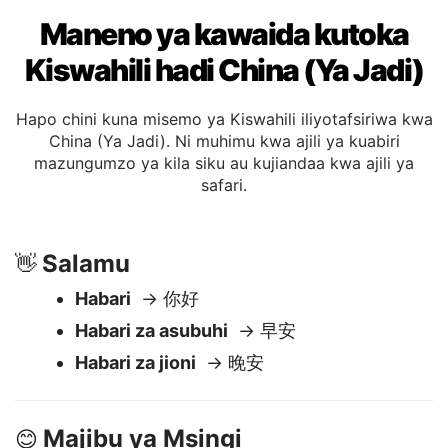
Maneno ya kawaida kutoka
Kiswahili hadi China (Ya Jadi)
Hapo chini kuna misemo ya Kiswahili iliyotafsiriwa kwa
China (Ya Jadi). Ni muhimu kwa ajili ya kuabiri
mazungumzo ya kila siku au kujiandaa kwa ajili ya
safari.
Salamu
👋
Habari
→ 你好
Habari za asubuhi
→ 早安
Habari za jioni
→ 晚安