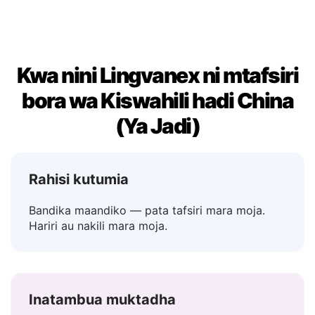
Labda
→ 可能
Kwa nini Lingvanex ni mtafsiri
bora wa Kiswahili hadi China
(Ya Jadi)
Rahisi kutumia
Bandika maandiko — pata tafsiri mara moja.
Hariri au nakili mara moja.