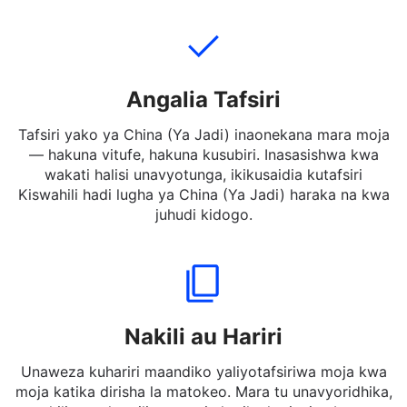
ujumbe mfupi, au maneno ya Kiswahili hadi China (Ya
Jadi) — hata slangs na matamshi yasiyo rasmi.
Angalia Tafsiri
Tafsiri yako ya China (Ya Jadi) inaonekana mara moja
— hakuna vitufe, hakuna kusubiri. Inasasishwa kwa
wakati halisi unavyotunga, ikikusaidia kutafsiri
Kiswahili hadi lugha ya China (Ya Jadi) haraka na kwa
juhudi kidogo.
Nakili au Hariri