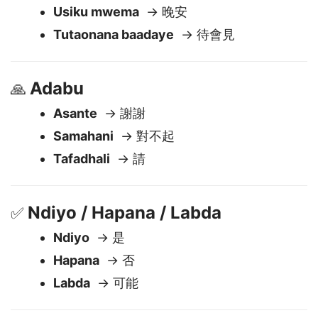
Kwaheri
→ 再見
Usiku mwema
→ 晚安
Tutaonana baadaye
→ 待會見
Adabu
🙏
Asante
→ 謝謝
Samahani
→ 對不起
Tafadhali
→ 請
Ndiyo / Hapana / Labda
✅
Ndiyo
→ 是
Hapana
→ 否