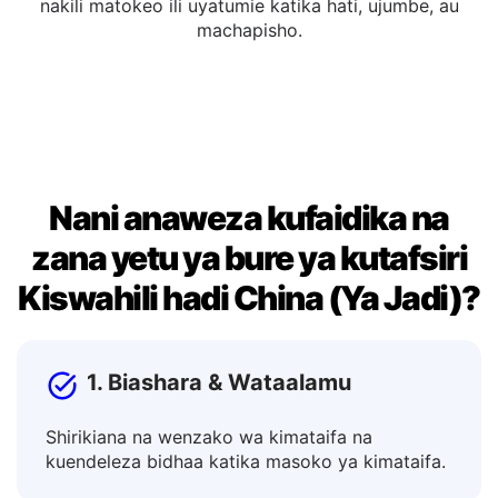
Unaweza kuhariri maandiko yaliyotafsiriwa moja kwa
moja katika dirisha la matokeo. Mara tu unavyoridhika,
nakili matokeo ili uyatumie katika hati, ujumbe, au
machapisho.
Nani anaweza kufaidika na
zana yetu ya bure ya kutafsiri
Kiswahili hadi China (Ya Jadi)?
1. Biashara & Wataalamu
Shirikiana na wenzako wa kimataifa na