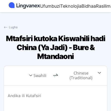
Ufumbuzi
Teknolojia
Bidhaa
Rasilim
⟵
Lugha
Mtafsiri kutoka Kiswahili hadi
China (Ya Jadi) - Bure &
Mtandaoni
Chinese
Swahili
(Traditional)