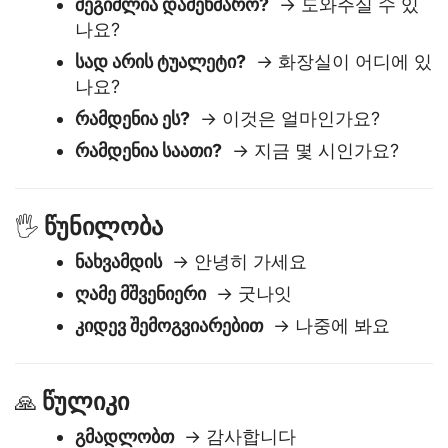
კითხვები და დახმარება
❓
შეგიძლია დამეხმარო?
→ 도와주실 수 있
나요?
სად არის ტუალეტი?
→ 화장실이 어디에 있
나요?
რამდენია ეს?
→ 이것은 얼마인가요?
რამდენია საათი?
→ 지금 몇 시인가요?
წუნილობა
🖐️
ნახვამდის
→ 안녕히 가세요
ღამე მშვენიერი
→ 굿나잇
კიდევ შემოგვიარებით
→ 나중에 봐요