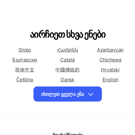
აზერბაიჯანული
ჩინური
ჩინური
იხილეთ ყველა ენა
(გამარტივებული)
(ტრადიციული)
თარგმნეთ
თარგმნეთ
თარგმნეთ
ქართულად
ქართულად
ქართულად
ჩეხური
ჰოლანდიური
ინგლისური
თარგმნეთ
თარგმნეთ
თარგმნეთ
აირჩიეთ სხვა ენები
ქართულად
ქართულად
ქართულად
სპარსული
ფრანგული
გერმანული
Shqip
Հայերեն
Azərbaycan
თარგმნეთ
თარგმნეთ
თარგმნეთ
Български
Català
Chichewa
ქართულად
ქართულად
ქართულად
ბერძნული
简体中文
中國傳統的
ებრაული
უნგრული
Hrvatski
თარგმნეთ
Čeština
თარგმნეთ
Dansk
თარგმნეთ
English
ქართულად
ქართულად
ქართულად
Eesti keel
فارسی
Suomalainen
იხილეთ ყველა ენა
იტალიური
იაპონური
კორეული
Ελληνικά
עִברִית
Magyar
თარგმნეთ
თარგმნეთ
თარგმნეთ
Bahasa Indonesia
日本
Basa jawa
ქართულად
ქართულად
ქართულად
Казақ
한국인
Latviski
ქურთული
ლათინური
მალაიური