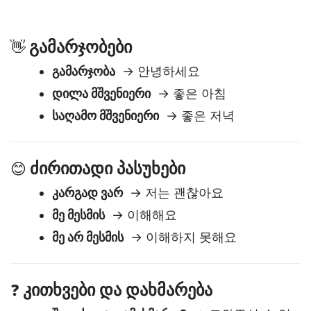
ნავიგაციისთვის ან მოგზაურობისთვის
მოსამზადებლად.
გამარჯობები
👋
გამარჯობა
→ 안녕하세요
დილა მშვენიერი
→ 좋은 아침
საღამო მშვენიერი
→ 좋은 저녁
ძირითადი პასუხები
😊
კარგად ვარ
→ 저는 괜찮아요
მე მესმის
→ 이해해요
მე არ მესმის
→ 이해하지 못해요