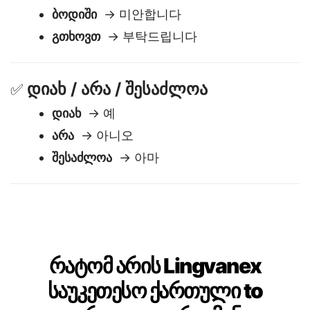
წულიკი
🙏
გმადლობთ
→ 감사합니다
ბოდიში
→ 미안합니다
გთხოვთ
→ 부탁드립니다
დიახ / არა / შესაძლოა
✅
დიახ
→ 예
არა
→ 아니오
შესაძლოა
→ 아마
რატომ არის Lingvanex