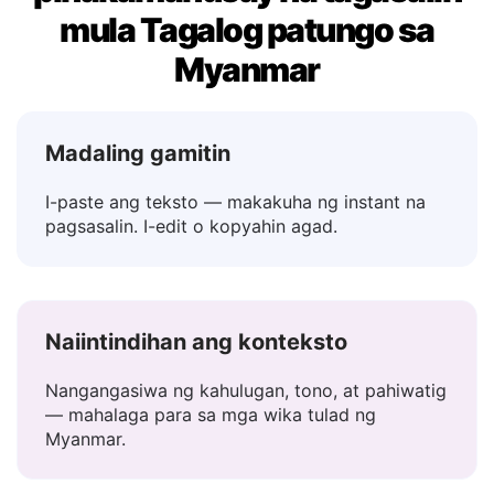
Bakit ang Lingvanex ang
pinakamahusay na tagasalin
mula Tagalog patungo sa
Myanmar
Madaling gamitin
I-paste ang teksto — makakuha ng instant na
pagsasalin. I-edit o kopyahin agad.
Naiintindihan ang konteksto
Nangangasiwa ng kahulugan, tono, at pahiwatig
— mahalaga para sa mga wika tulad ng