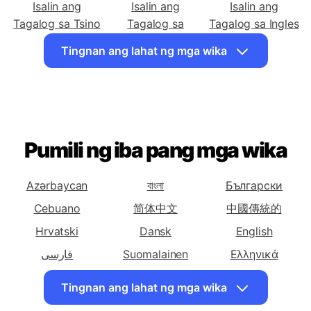
Tagalog sa Arabe
Tagalog sa
Tagalog sa
Bengali
Cebuano
Isalin ang
Isalin ang
Isalin ang
Tagalog sa Tsino
Tagalog sa
Tagalog sa Ingles
(Tradisyonal)
Corsican
Tingnan ang lahat ng mga wika
Isalin ang
Isalin ang
Isalin ang
Tagalog sa
Tagalog sa
Tagalog sa Hindi
Griyego
Hawaiian
Isalin ang
Isalin ang
Isalin ang
Tagalog sa
Tagalog sa
Tagalog sa
Pumili ng iba pang mga wika
Hungarian
Indonesian
Italyano
Isalin ang
Isalin ang
Isalin ang
Azərbaycan
বাংলা
Български
Tagalog sa
Tagalog sa
Tagalog sa Lao
Cebuano
简体中文
中國傳統的
Hapon
Koreano
Hrvatski
Dansk
English
Isalin ang
Isalin ang
Isalin ang
Tagalog sa Latin
فارسی
Tagalog sa Malay
Suomalainen
Tagalog sa
Ελληνικά
Myanmar