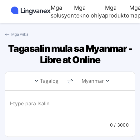
Mga
Mga
Mga
Mg
solusyon
teknolohiya
produkto
map
⟵
Mga wika
Tagasalin mula sa Myanmar -
Libre at Online
Tagalog
Myanmar
0
/ 3000