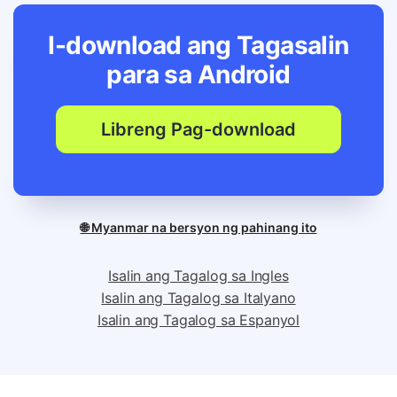
I-download ang Tagasalin
para sa
Android
Libreng Pag-download
🌐 Myanmar na bersyon ng pahinang ito
Isalin ang Tagalog sa Ingles
Isalin ang Tagalog sa Italyano
Isalin ang Tagalog sa Espanyol