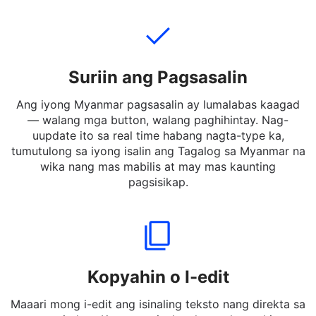
Tagalog patungo sa Myanmar — kahit slang at
impormal na mga ekspresyon.
Suriin ang Pagsasalin
Ang iyong Myanmar pagsasalin ay lumalabas kaagad
— walang mga button, walang paghihintay. Nag-
uupdate ito sa real time habang nagta-type ka,
tumutulong sa iyong isalin ang Tagalog sa Myanmar na
wika nang mas mabilis at may mas kaunting
pagsisikap.
Kopyahin o I-edit