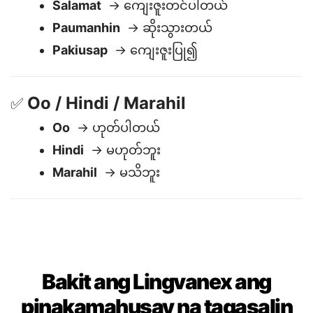
Kagandahang-Asal
🙏
Salamat
→ ကျေးဇူးတင်ပါတယ်
Paumanhin
→ ဆိုးသွားတယ်
Pakiusap
→ ကျေးဇူးပြု၍
Oo / Hindi / Marahil
✅
Oo
→ ဟုတ်ပါတယ်
Hindi
→ မဟုတ်ဘူး
Marahil
→ မသိဘူး