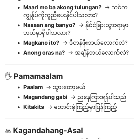
Mga Tanong at Tulong
❓
Maari mo ba akong tulungan?
→ သင်က
ကျွန်ုပ်ကိုကူညီပေးနိုင်ပါသလား?
Nasaan ang banyo?
→ နိုင်ငံခြားသွားရာမှာ
ဘယ်မှာရှိပါသလား?
Magkano ito?
→ ဒီတန်ဖိုးဘယ်လောက်လဲ?
Anong oras na?
→ အချိန်ဘယ်လောက်လဲ?
Pamamaalam
🖐️
Paalam
→ သွားတော့မယ်
Magandang gabi
→ ညနေကြားရန်ပါသည်
Kitakits
→ တောင်းခဲ့ကြည့်မှာပြန်ကြည့်