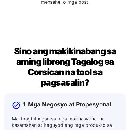
output window. Kapag nasiyahan ka na, kopyahin ang
resulta upang magamit ito sa mga dokumento,
mensahe, o mga post.
Sino ang makikinabang sa
aming libreng Tagalog sa
Corsican na tool sa
pagsasalin?
1. Mga Negosyo at Propesyonal