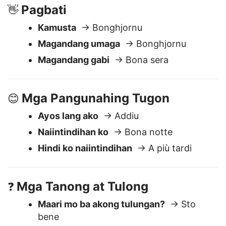
Pagbati
👋
Kamusta
→ Bonghjornu
Magandang umaga
→ Bonghjornu
Magandang gabi
→ Bona sera
Mga Pangunahing Tugon
😊
Ayos lang ako
→ Addiu
Naiintindihan ko
→ Bona notte
Hindi ko naiintindihan
→ A più tardi
Mga Tanong at Tulong
❓