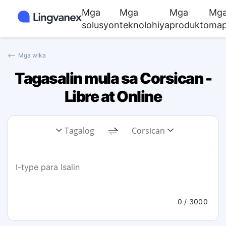
Mga
Mga
Mga
Mg
solusyon
teknolohiya
produkto
map
⟵
Mga wika
Tagasalin mula sa Corsican -
Libre at Online
Tagalog
Corsican
0
/ 3000