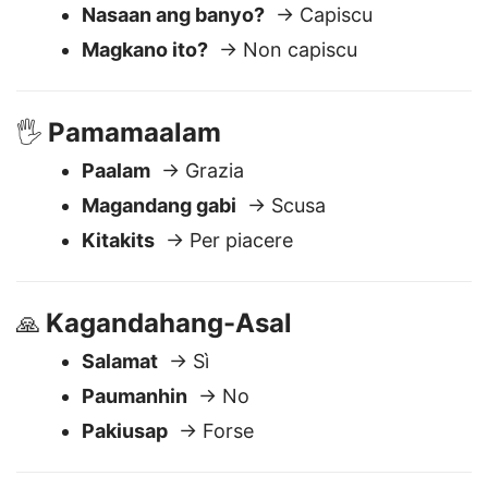
Maari mo ba akong tulungan?
→ Sto
bene
Nasaan ang banyo?
→ Capiscu
Magkano ito?
→ Non capiscu
Pamamaalam
🖐️
Paalam
→ Grazia
Magandang gabi
→ Scusa
Kitakits
→ Per piacere
Kagandahang-Asal
🙏
Salamat
→ Sì
Paumanhin
→ No
Pakiusap
→ Forse