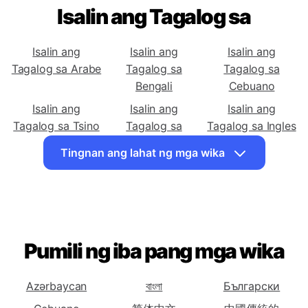
Isalin ang Tagalog sa
Isalin ang
Isalin ang
Isalin ang
Tagalog sa Arabe
Tagalog sa
Tagalog sa
Bengali
Cebuano
Isalin ang
Isalin ang
Isalin ang
Tagalog sa Tsino
Tagalog sa
Tagalog sa Ingles
(Tradisyonal)
Corsican
Tingnan ang lahat ng mga wika
Isalin ang
Isalin ang
Isalin ang
Tagalog sa
Tagalog sa
Tagalog sa Hindi
Griyego
Hawaiian
Isalin ang
Isalin ang
Isalin ang
Tagalog sa
Tagalog sa
Tagalog sa
Pumili ng iba pang mga wika
Hungarian
Indonesian
Italyano