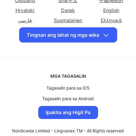
Isalin ang
Isalin ang
Isalin ang
Azərbaycan
বাংলা
Български
Tagalog sa
Tagalog sa
Tagalog sa Lao
Cebuano
简体中文
中國傳統的
Hapon
Koreano
Hrvatski
Dansk
English
Isalin ang
Isalin ang
Isalin ang
Tagalog sa Latin
فارسی
Tagalog sa Malay
Suomalainen
Tagalog sa
Ελληνικά
Myanmar
עִברִית
हिंदी
Magyar
Tingnan ang lahat ng mga wika
Isalin ang
Isalin ang
Isalin ang
Bahasa Indonesia
日本
한국인
Tagalog sa Nepali
Tagalog sa
Tagalog sa
Lietuvių
Bahasa Malay
မြန်မာ
Norwegian
Pashto
Norsk
ଓଡିଆ
Polskie
Isalin ang
Isalin ang
Isalin ang
Português
Română
Slovenščina
Tagalog sa Polish
Tagalog sa
Tagalog sa
MGA TAGASALIN
Punjabi
Romanian
Svenska
ไทย
Türk
Isalin ang
Tagasalin para sa iOS
Isalin ang
Isalin ang
Український
اردو
O'zbek
Tagalog sa
Tagalog sa Thai
Tagalog sa Urdu
Tagasalin para sa Android
Tiếng Việt
Espanyol
Tagasalin para sa MacOS
Ipakita ang Higit Pa
Isalin ang
Tagasalin para sa Windows