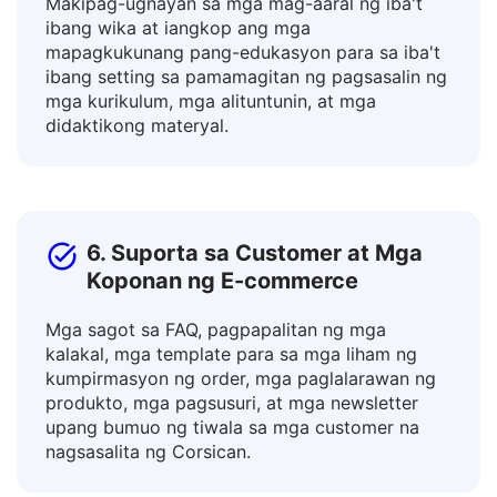
5. Mga Guro at Tagapagturo
Makipag-ugnayan sa mga mag-aaral ng iba't
ibang wika at iangkop ang mga
mapagkukunang pang-edukasyon para sa iba't
ibang setting sa pamamagitan ng pagsasalin ng
mga kurikulum, mga alituntunin, at mga
didaktikong materyal.
6. Suporta sa Customer at Mga
Koponan ng E-commerce
Mga sagot sa FAQ, pagpapalitan ng mga
kalakal, mga template para sa mga liham ng
kumpirmasyon ng order, mga paglalarawan ng
produkto, mga pagsusuri, at mga newsletter
upang bumuo ng tiwala sa mga customer na