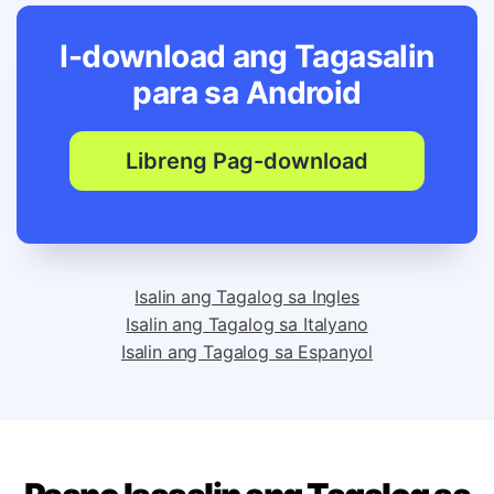
I-download ang Tagasalin
para sa
Android
Libreng Pag-download
Isalin ang Tagalog sa Ingles
Isalin ang Tagalog sa Italyano
Isalin ang Tagalog sa Espanyol