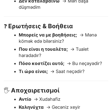
Καταλαβαίνω
→ Mən başa düşdüm
Δεν καταλαβαίνω
→ Mən başa
düşmədim
Ερωτήσεις & Βοήθεια
❓
Μπορείς να με βοηθήσεις;
→ Mənə
kömək edə bilərsiniz?
Που είναι η τουαλέτα;
→ Tualet
haradadır?
Πόσο κοστίζει αυτό;
→ Bu neçəyədir?
Τι ώρα είναι;
→ Saat neçədir?
Αποχαιρετισμοί
🖐️
Αντίο
→ Xudahafiz