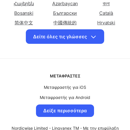
Μετάφραση στα
Μετάφραση στα
Μετάφραση στα
Afrikaans
Shqip
አማርኛ
ελληνικά
ελληνικά
ελληνικά Αγγλική
Հայերեն
Azərbaycan
বাংলা
Δανέζικη
Ολλανδική
Bosanski
Български
Català
Μετάφραση στα
Μετάφραση στα
Μετάφραση στα
ελληνικά
简体中文
中國傳統的
ελληνικά
ελληνικά
Hrvatski
Εσπεράντο
Εσθονική
Περσική
Dansk
English
Eesti keel
Δείτε όλες τις γλώσσες
Μετάφραση στα
Μετάφραση στα
Μετάφραση στα
فارسی
Suomalainen
ქართული
ελληνικά
ελληνικά Γαλλική
ελληνικά
עִברִית
हिंदी
Magyar
Φινλανδική
Γεωργιανή
Igbo
Bahasa Indonesia
日本
Μετάφραση στα
Μετάφραση στα
Μετάφραση στα
Казақ
한국인
Latviski
ελληνικά
ελληνικά
ελληνικά Εβραϊκή
ΜΕΤΑΦΡΑΣΤΈΣ
Γερμανική
Χαβανέζικη
Lietuvių
Македонски
Bahasa Malay
Μετάφραση στα
Μεταφραστής για iOS
Μετάφραση στα
Μετάφραση στα
မြန်မာ
नेपाली
Norsk
ελληνικά Χίντι
ελληνικά
ελληνικά
Μεταφραστής για Android
Polskie
Português
Română
Ουγγρική
Ινδονησιακή
Μεταφραστής για MacOS
Српски ћирилиц
සිංහල
Slovenský
Δείξε περισσότερα
Μετάφραση στα
Μετάφραση στα
Μετάφραση στα