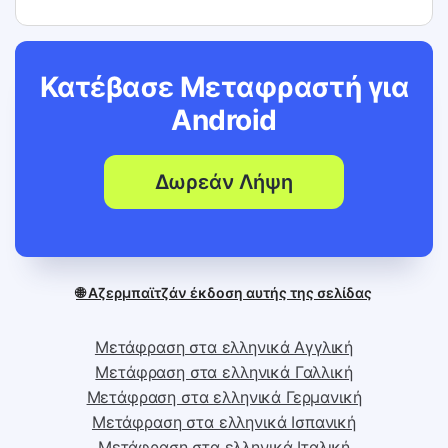
Κατέβασε Μεταφραστή για
Android
Δωρεάν Λήψη
🌐 Αζερμπαϊτζάν έκδοση αυτής της σελίδας
Μετάφραση στα ελληνικά Αγγλική
Μετάφραση στα ελληνικά Γαλλική
Μετάφραση στα ελληνικά Γερμανική