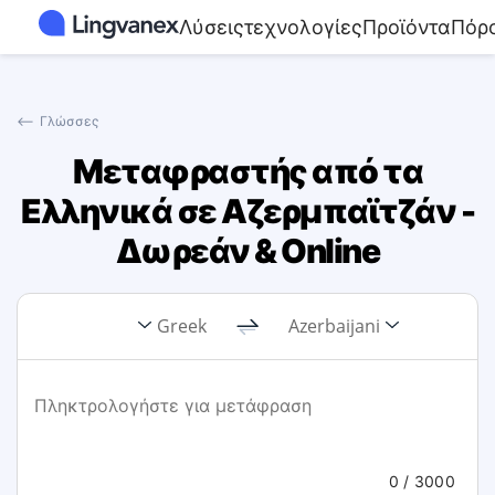
Λύσεις
τεχνολογίες
Προϊόντα
Πόρο
⟵
Γλώσσες
Μεταφραστής από τα
Ελληνικά σε Αζερμπαϊτζάν -
Δωρεάν & Online
Greek
Azerbaijani
0
/ 3000