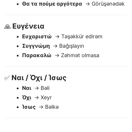
Καληνύχτα
→ Gecəniz xeyir
Θα τα πούμε αργότερα
→ Görüşənədək
Ευγένεια
🙏
Ευχαριστώ
→ Təşəkkür edirəm
Συγγνώμη
→ Bağışlayın
Παρακαλώ
→ Zəhmət olmasa
Ναι / Όχι / Ίσως
✅
Ναι
→ Bəli
Όχι
→ Xeyr
Ίσως
→ Bəlkə