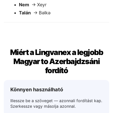
Igen / Nem / Talán
✅
Igen
→ Bəli
Nem
→ Xeyr
Talán
→ Bəlkə
Miért a Lingvanex a legjobb
Magyar to Azerbajdzsáni
fordító
Könnyen használható