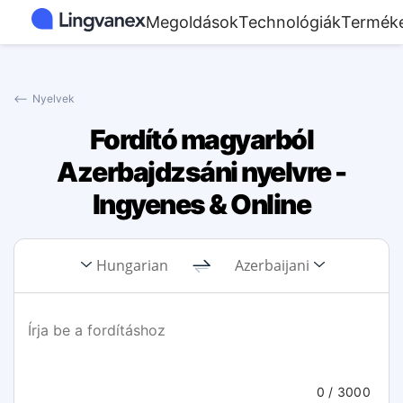
Megoldások
Technológiák
Termék
⟵
Nyelvek
Fordító magyarból
Azerbajdzsáni nyelvre -
Ingyenes & Online
Hungarian
Azerbaijani
0
/ 3000