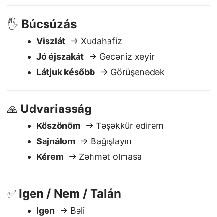
Hány óra van?
→ Saat neçədir?
Búcsúzás
🖐️
Viszlát
→ Xudahafiz
Jó éjszakát
→ Gecəniz xeyir
Látjuk később
→ Görüşənədək
Udvariasság
🙏
Köszönöm
→ Təşəkkür edirəm
Sajnálom
→ Bağışlayın
Kérem
→ Zəhmət olmasa