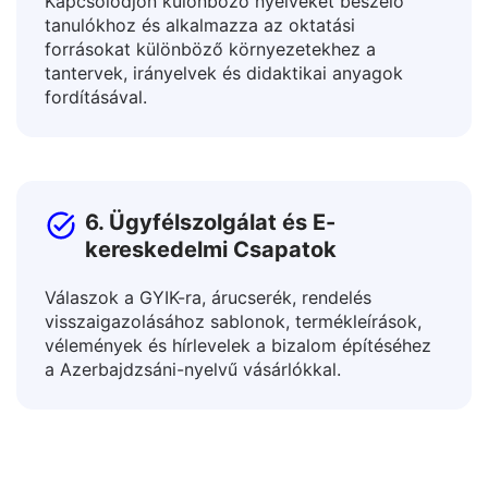
5. Oktatók és Tanárok
Kapcsolódjon különböző nyelveket beszélő
tanulókhoz és alkalmazza az oktatási
forrásokat különböző környezetekhez a
tantervek, irányelvek és didaktikai anyagok
fordításával.
6. Ügyfélszolgálat és E-
kereskedelmi Csapatok
Válaszok a GYIK-ra, árucserék, rendelés
visszaigazolásához sablonok, termékleírások,
vélemények és hírlevelek a bizalom építéséhez
a Azerbajdzsáni-nyelvű vásárlókkal.