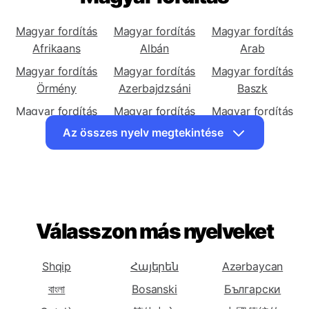
Magyar fordítás
Magyar fordítás
Magyar fordítás
Magyar fordítás
Afrikaans
Albán
Arab
Magyar fordítás
Magyar fordítás
Magyar fordítás
Örmény
Azerbajdzsáni
Baszk
Magyar fordítás
Magyar fordítás
Magyar fordítás
Fehérorosz
Bengáli
Bosnyák
Az összes nyelv megtekintése
Magyar fordítás
Magyar fordítás
Magyar fordítás
Bolgár
Katalán
Kínai
(Egyszerűsített)
Magyar fordítás
Magyar fordítás
Magyar fordítás
Válasszon más nyelveket
Kínai
Korzikai
Horvát
(Hagyományos)
Magyar fordítás
Magyar fordítás
Magyar fordítás
Shqip
Հայերեն
Azərbaycan