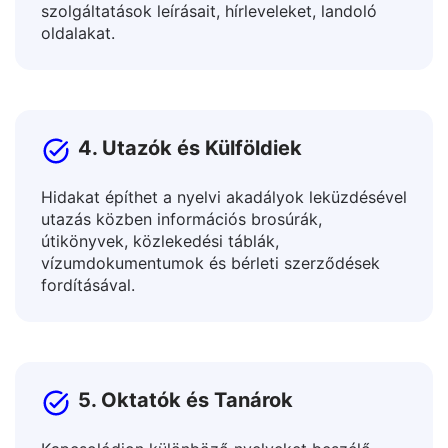
Fordítsa le a bejegyzéseket, hirdetési
szövegeket, cikkeket és blogokat, termékek és
szolgáltatások leírásait, hírleveleket, landoló
oldalakat.
4. Utazók és Külföldiek
Hidakat építhet a nyelvi akadályok leküzdésével
utazás közben információs brosúrák,
útikönyvek, közlekedési táblák,
vízumdokumentumok és bérleti szerződések
fordításával.