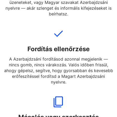
Írd be, másold be, vagy töltsd fel a lefordítandó
Magyar szöveget. Teljes mondatokat, rövid
üzeneteket, vagy Magyar szavakat Azerbajdzsáni
nyelvre — akár szlenget és informális kifejezéseket is
beírhatsz.
Fordítás ellenőrzése
A Azerbajdzsáni fordításod azonnal megjelenik —
nincs gomb, nincs várakozás. Valós időben frissül,
ahogy gépelsz, segítve, hogy gyorsabban és kevesebb
erőfeszítéssel fordítsd a Magart Azerbajdzsáni
nyelvre.