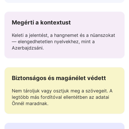
Illessze be a szöveget — azonnali fordítást kap.
Szerkessze vagy másolja azonnal.
Megérti a kontextust
Keleti a jelentést, a hangnemet és a nüanszokat
— elengedhetetlen nyelvekhez, mint a
Azerbajdzsáni.
Biztonságos és magánélet védett
Nem tároljuk vagy osztjuk meg a szövegeit. A
legtöbb más fordítóval ellentétben az adatai
Önnél maradnak.