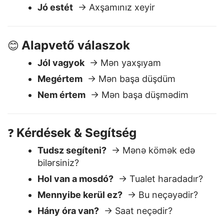
Szia
→ Salam
Jó reggelt
→ Sabahınız xeyir
Jó estét
→ Axşamınız xeyir
Alapvető válaszok
😊
Jól vagyok
→ Mən yaxşıyam
Megértem
→ Mən başa düşdüm
Nem értem
→ Mən başa düşmədim
Kérdések & Segítség
❓
Tudsz segíteni?
→ Mənə kömək edə
bilərsiniz?
Hol van a mosdó?
→ Tualet haradadır?
Mennyibe kerül ez?
→ Bu neçəyədir?