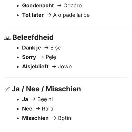
Afscheid nemen
🖐️
Tot ziens
→ Odabo
Goedenacht
→ Odaaro
Tot later
→ A o pade lai pe
Beleefdheid
🙏
Dank je
→ E ṣe
Sorry
→ Pẹlẹ
Alsjeblieft
→ Jọwọ
Ja / Nee / Misschien
✅
Ja
→ Bẹẹ ni
Nee
→ Rara