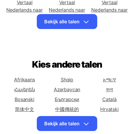
Nederlands naar
Nederlands naar
Nederlands naar
Afrikaanse
Albanese
Amhaars
Vertaal
Vertaal
Vertaal
Nederlands naar
Nederlands naar
Nederlands naar
Arabische
Armeense
Azerbeidzjaanse
Bekijk alle talen
Vertaal
Vertaal
Vertaal
Nederlands naar
Nederlands naar
Nederlands naar
Baskische
Wit-Russische
Bengaalse
Vertaal
Vertaal
Vertaal
Nederlands naar
Nederlands naar
Nederlands naar
Kies andere talen
Bosnische
Bulgaarse
Catalaanse
Vertaal
Vertaal
Vertaal
Afrikaans
Shqip
አማርኛ
Nederlands naar
Nederlands naar
Nederlands naar
Հայերեն
Azərbaycan
বাংলা
Cebuano
Chichewa
Chinese
Bosanski
Български
(vereenvoudigde)
Català
简体中文
Vertaal
中國傳統的
Vertaal
Hrvatski
Vertaal
Nederlands naar
Nederlands naar
Nederlands naar