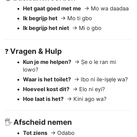
Basisantwoorden
😊
Het gaat goed met me
→ Mo wa daadaa
Ik begrijp het
→ Mo ti gbo
Ik begrijp het niet
→ Mi o gbo
Vragen & Hulp
❓
Kun je me helpen?
→ Ṣe o le ran mi
lowo?
Waar is het toilet?
→ Ibo ni ile-iṣẹlẹ wa?
Hoeveel kost dit?
→ Elo ni eyi?
Hoe laat is het?
→ Kini ago wa?