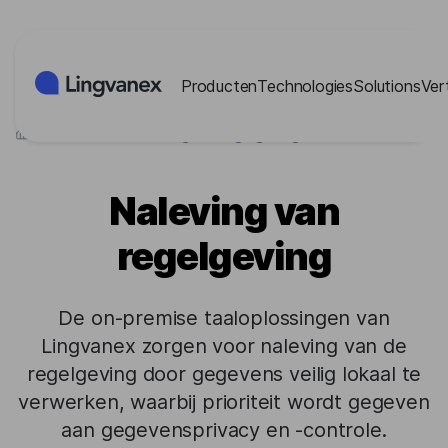
Cookies beheer paneel
Producten
Technologies
Solutions
Ver
>
Solutions
>
Naleving van regelgeving
Naleving van
regelgeving
De on-premise taaloplossingen van
Lingvanex zorgen voor naleving van de
regelgeving door gegevens veilig lokaal te
verwerken, waarbij prioriteit wordt gegeven
aan gegevensprivacy en -controle.