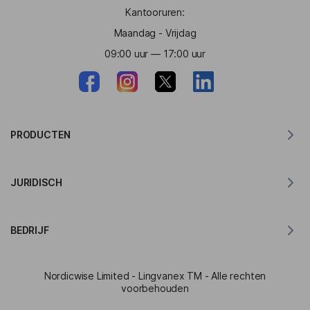
Kantooruren:
Maandag - Vrijdag
09:00 uur — 17:00 uur
PRODUCTEN
Vertaler voor MacOS
JURIDISCH
Vertaler voor Windows
Vertaler voor iOS
Lingvanex GDPR-verklaring
Vertaler voor Android
BEDRIJF
Servicevoorwaarden
Vertaler voor Chrome
Gebruiksvoorwaarden van API-vertaling
Over Lingvanex
Vertaler voor Edge
Nordicwise Limited - Lingvanex TM - Alle rechten
Aanmeldingsformulier Affiliate Programma
Perskit
voorbehouden
Vertaler voor Firefox
Algemene Voorwaarden Affiliate Programma
Partners