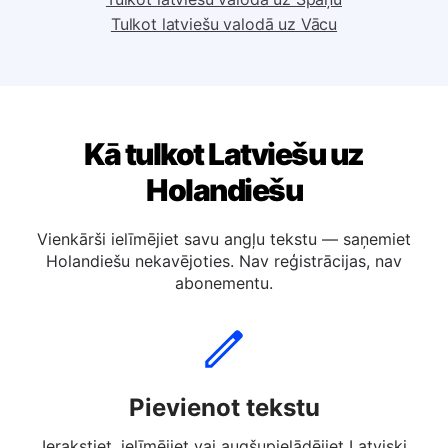
Tulkot latviešu valodā uz Itāļu
Tulkot latviešu valodā uz Spāņu
Tulkot latviešu valodā uz Vācu
Kā tulkot Latviešu uz
Holandiešu
Vienkārši ielīmējiet savu angļu tekstu — saņemiet
Holandiešu nekavējoties. Nav reģistrācijas, nav
abonementu.