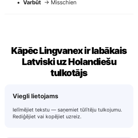
Nē
→ Nee
Varbūt
→ Misschien
Kāpēc Lingvanex ir labākais
Latviski uz Holandiešu
tulkotājs
Viegli lietojams
Ielīmējiet tekstu — saņemiet tūlītēju tulkojumu.
Rediģējiet vai kopējiet uzreiz.