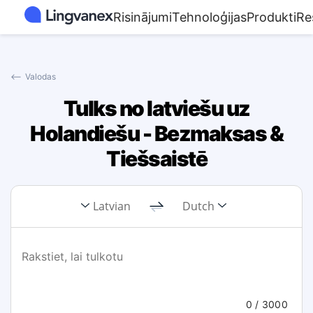
Risinājumi
Tehnoloģijas
Produkti
Re
⟵
Valodas
Tulks no latviešu uz
Holandiešu - Bezmaksas &
Tiešsaistē
Latvian
Dutch
0
/ 3000