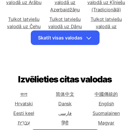
Tulkot latviešu
Tulkot latviešu
Tulkot latviešu
valodā uz Arābu
valodā uz
valodā uz Ķīniešu
Azerbaidžāņu
(Tradicionālā)
Tulkot latviešu
Tulkot latviešu
Tulkot latviešu
valodā uz Čehu
valodā uz Dāņu
valodā uz
Holandiešu
Skatīt visas valodas
Tulkot latviešu
Tulkot latviešu
Tulkot latviešu
valodā uz Angļu
valodā uz Igauņu
valodā uz Somu
Tulkot latviešu
Tulkot latviešu
Tulkot latviešu
valodā uz Franču
valodā uz
valodā uz Vācu
Gruzīnu
Izvēlieties citas valodas
Tulkot latviešu
Tulkot latviešu
Tulkot latviešu
valodā uz Grieķu
valodā uz Hausu
valodā uz Ebreju
বাংলা
简体中文
中國傳統的
Tulkot latviešu
Tulkot latviešu
Tulkot latviešu
Hrvatski
Dansk
English
valodā uz Ungāru
valodā uz Itāļu
valodā uz Japāņu
Eesti keel
فارسی
Suomalainen