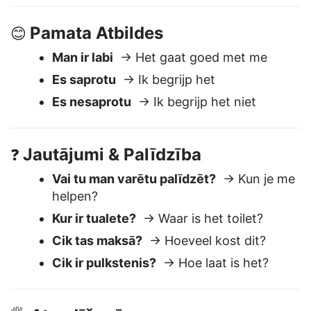
Labvakar
→ Goedenavond
Pamata Atbildes
😊
Man ir labi
→ Het gaat goed met me
Es saprotu
→ Ik begrijp het
Es nesaprotu
→ Ik begrijp het niet
Jautājumi & Palīdzība
❓
Vai tu man varētu palīdzēt?
→ Kun je me
helpen?
Kur ir tualete?
→ Waar is het toilet?
Cik tas maksā?
→ Hoeveel kost dit?
Cik ir pulkstenis?
→ Hoe laat is het?