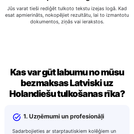
Kopēt vai rediģēt
Jūs varat tieši rediģēt tulkoto tekstu izejas logā. Kad
esat apmierināts, nokopējiet rezultātu, lai to izmantotu
dokumentos, ziņās vai ierakstos.
Kas var gūt labumu no mūsu
bezmaksas Latviski uz
Holandiešu tulkošanas rīka?
1. Uzņēmumi un profesionāļi