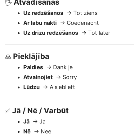
Atvadīšanās
🖐️
Uz redzēšanos
→ Tot ziens
Ar labu nakti
→ Goedenacht
Uz drīzu redzēšanos
→ Tot later
Pieklājība
🙏
Paldies
→ Dank je
Atvainojiet
→ Sorry
Lūdzu
→ Alsjeblieft
Jā / Nē / Varbūt
✅
Jā
→ Ja