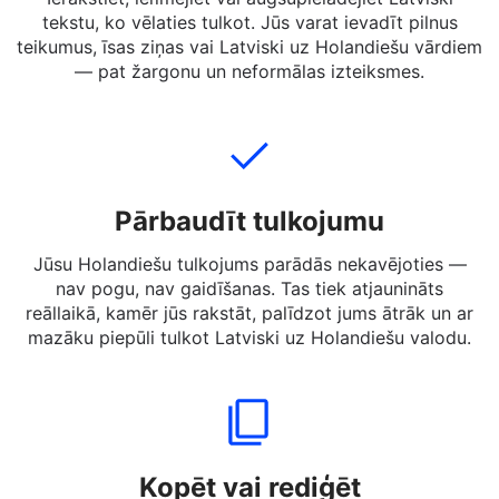
Pievienot tekstu
Ierakstiet, ielīmējiet vai augšupielādējiet Latviski
tekstu, ko vēlaties tulkot. Jūs varat ievadīt pilnus
teikumus, īsas ziņas vai Latviski uz Holandiešu vārdiem
— pat žargonu un neformālas izteiksmes.
Pārbaudīt tulkojumu
Jūsu Holandiešu tulkojums parādās nekavējoties —
nav pogu, nav gaidīšanas. Tas tiek atjaunināts
reāllaikā, kamēr jūs rakstāt, palīdzot jums ātrāk un ar
mazāku piepūli tulkot Latviski uz Holandiešu valodu.