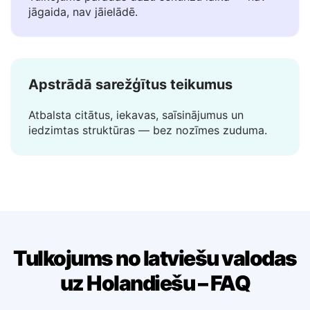
Tūlītēji rezultāti
Tulkojums parādās dažu sekunžu laikā — nav
jāgaida, nav jāielādē.
Apstrādā sarežģītus teikumus
Atbalsta citātus, iekavas, saīsinājumus un
iedzimtas struktūras — bez nozīmes zuduma.
Tulkojums no latviešu valodas