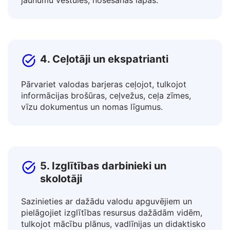
Tulkojiet ierakstus, reklāmu tekstus, rakstus un
blogus, preču un pakalpojumu aprakstus,
jaunumu vēstules, nosēšanās lapas.
4. Ceļotāji un ekspatrianti
Pārvariet valodas barjeras ceļojot, tulkojot
informācijas brošūras, ceļvežus, ceļa zīmes,
vīzu dokumentus un nomas līgumus.
5. Izglītības darbinieki un
skolotāji
Sazinieties ar dažādu valodu apguvējiem un