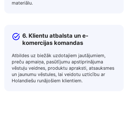
pielāgojiet izglītības resursus dažādām vidēm,
tulkojot mācību plānus, vadlīnijas un didaktisko
materiālu.
6. Klientu atbalsta un e-
komercijas komandas
Atbildes uz biežāk uzdotajiem jautājumiem,
preču apmaiņa, pasūtījumu apstiprinājuma
vēstuļu veidnes, produktu apraksti, atsauksmes
un jaunumu vēstules, lai veidotu uzticību ar
Holandiešu runājošiem klientiem.