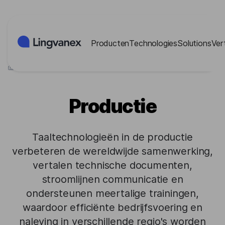
Cookies beheer paneel
Producten
Technologies
Solutions
Ver
>
Industrieën
>
Productie
Productie
Taaltechnologieën in de productie
verbeteren de wereldwijde samenwerking,
vertalen technische documenten,
stroomlijnen communicatie en
ondersteunen meertalige trainingen,
waardoor efficiënte bedrijfsvoering en
naleving in verschillende regio's worden