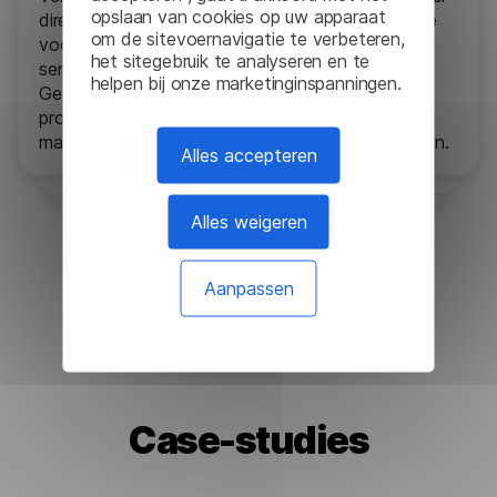
opslaan van cookies op uw apparaat
directe interacties met klanten, spraaktranscriptie
om de sitevoernavigatie te verbeteren,
voor het analyseren van oproeplogboeken en
het sitegebruik te analyseren en te
sentimentanalyse om tevredenheid te meten.
helpen bij onze marketinginspanningen.
Gebruik schrijfhulpen en tekstgeneratoren om
professionele, gepersonaliseerde antwoorden te
maken die de klantervaring en loyaliteit verbeteren.
Alles accepteren
Alles weigeren
Tijdelijke toegang
Aanpassen
Case-studies