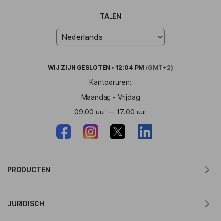
TALEN
WIJ ZIJN
GESLOTEN
•
12:04 PM
(GMT+2)
Kantooruren:
Maandag - Vrijdag
09:00 uur — 17:00 uur
PRODUCTEN
Vertaler voor MacOS
JURIDISCH
Vertaler voor Windows
Vertaler voor iOS