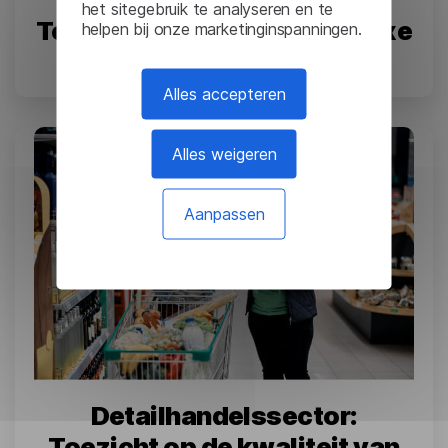
het sitegebruik te analyseren en te
Tesla: vertaling van complexe
helpen bij onze marketinginspanningen.
technische documenten
Alles accepteren
Alles weigeren
Aanpassen
Detailhandelssector:
Toezicht op de kwaliteit van