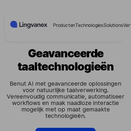
Cookies beheer paneel
Producten
Technologies
Solutions
Ver
Geavanceerde
taaltechnologieën
Benut AI met geavanceerde oplossingen
voor natuurlijke taalverwerking.
Vereenvoudig communicatie, automatiseer
workflows en maak naadloze interactie
mogelijk met op maat gemaakte
technologieën.