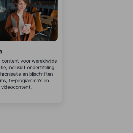
a
l content voor wereldwijde
utie, inclusief ondertiteling,
ronisatie en bijschriften
ilms, tv-programma's en
 videocontent.