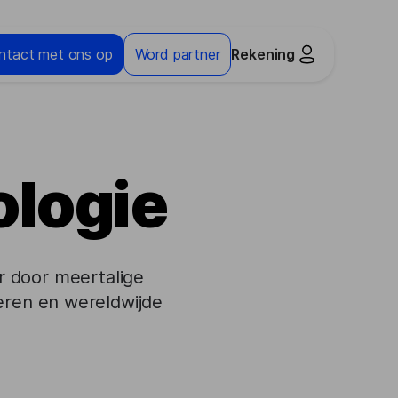
ntact met ons op
Word partner
Rekening
ologie
r door meertalige
eren en wereldwijde