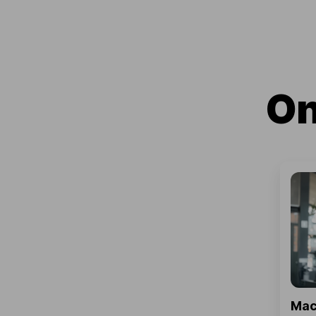
On
Mac