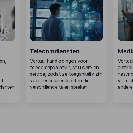
Telecomdiensten
Medi
en,
Vertaal handleidingen voor
Vertaa
telecomapparatuur, software en
distrib
​
service, zodat ze toegankelijk zijn
nasynch
et
voor technici en klanten die
voor f
klanten
verschillende talen spreken.
andere