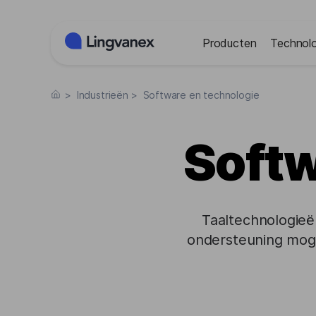
Cookies beheer paneel
Producten
Technolo
>
Industrieën
>
Software en technologie
Softw
Taaltechnologieë
ondersteuning moge