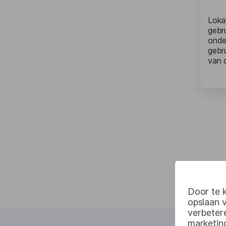
Loka
gebr
onde
gebru
van d
Door te k
opslaan 
verbetere
marketin