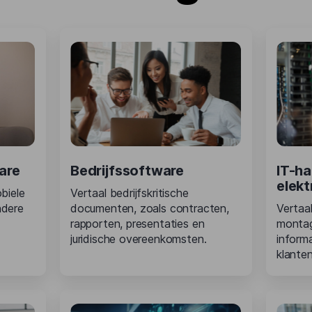
are
Bedrijfssoftware
IT-h
elekt
biele
Vertaal bedrijfskritische
ndere
documenten, zoals contracten,
Vertaal
rapporten, presentaties en
montag
juridische overeenkomsten.
informa
klanten