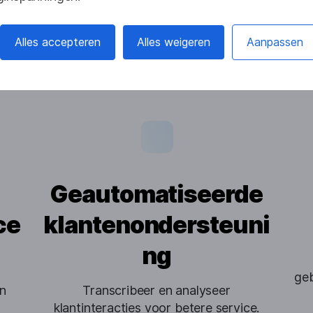
an Lingvanex u h
Alles accepteren
Alles weigeren
Aanpassen
Geautomatiseerde
ce
klantenondersteuni
ng
geb
​​
Transcribeer en analyseer
klantinteracties voor betere service.