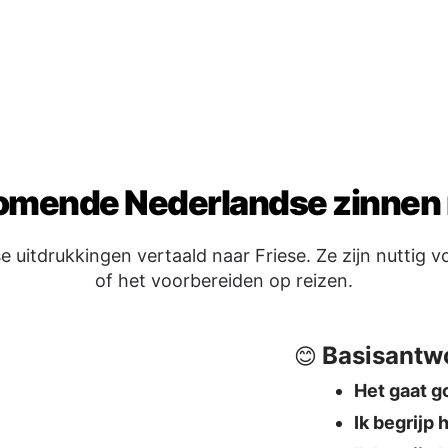
of het voorbereiden op reizen.
Basisantw
😊
Het gaat 
Ik begrijp 
Ik begrijp 
Afscheid 
🖐️
lpen?
Tot ziens
→
ilet?
Goedenac
dit?
Tot later
→ 
Ja / Nee /
✅