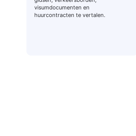
visumdocumenten en
huurcontracten te vertalen.
Veelvoork
Hieronder staan veelgebruikte Nederlandse