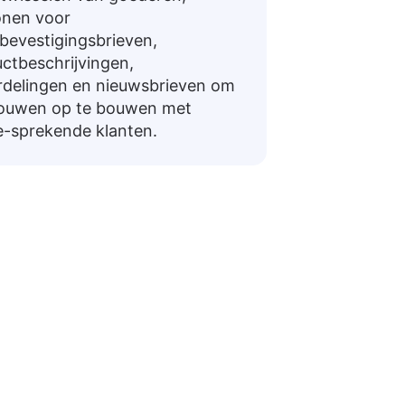
onen voor
bevestigingsbrieven,
ctbeschrijvingen,
delingen en nieuwsbrieven om
rouwen op te bouwen met
e-sprekende klanten.
aar Friese
oor het navigeren in dagelijkse gesprekken