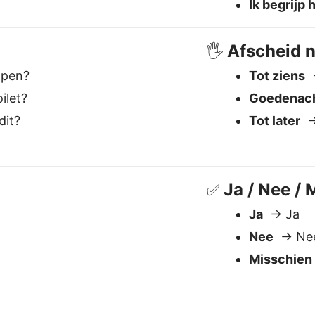
Ja
→ Ja
Nee
→ Ne
Misschien
 de beste Nederlands naar F
Begrijpt context
V
Behandelt betekenis, toon en
W
nuance — essentieel voor talen zoals
z
Friese.
m