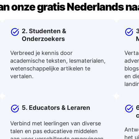
an onze gratis Nederlands naa
2. Studenten &
Onderzoekers
Verbreed je kennis door
Verta
academische teksten, lesmaterialen,
adver
wetenschappelijke artikelen te
blogs
vertalen.
en di
landi
5. Educators & Leraren
6
Verbind met leerlingen van diverse
Antwo
talen en pas educatieve middelen
het u
aan voor verschillende omgevingen