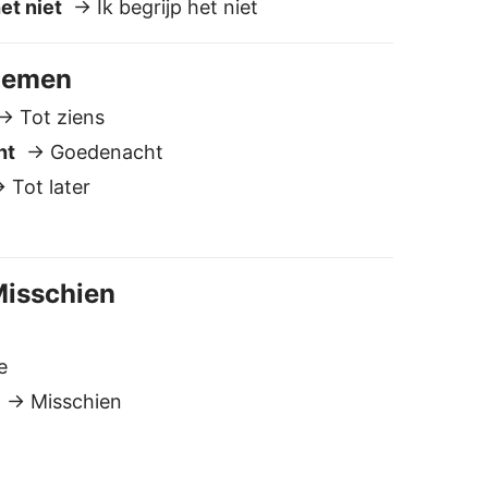
e
→ Misschien
riese vertaler is
eilig en privé
e slaan je teksten niet op en delen
e niet. In tegenstelling tot de
eeste andere vertalers, blijft je data