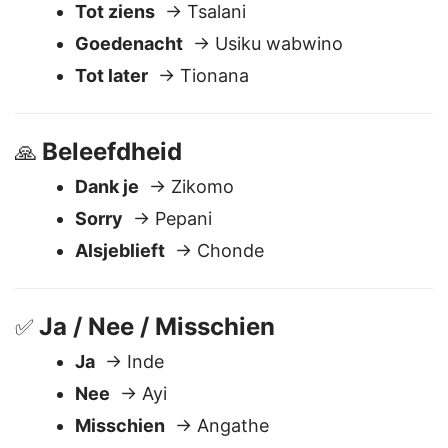
Afscheid nemen
🖐️
Tot ziens
→ Tsalani
Goedenacht
→ Usiku wabwino
Tot later
→ Tionana
Beleefdheid
🙏
Dank je
→ Zikomo
Sorry
→ Pepani
Alsjeblieft
→ Chonde
Ja / Nee / Misschien
✅
Ja
→ Inde
Nee
→ Ayi