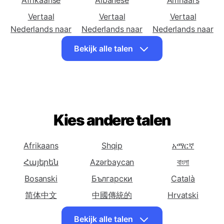
Vertaal
Vertaal
Vertaal
Nederlands naar
Nederlands naar
Nederlands naar
Afrikaanse
Albanese
Amhaars
Vertaal
Vertaal
Vertaal
Nederlands naar
Nederlands naar
Nederlands naar
Arabische
Armeense
Azerbeidzjaanse
Bekijk alle talen
Vertaal
Vertaal
Vertaal
Nederlands naar
Nederlands naar
Nederlands naar
Baskische
Wit-Russische
Bengaalse
Vertaal
Vertaal
Vertaal
Nederlands naar
Nederlands naar
Nederlands naar
Kies andere talen
Bosnische
Bulgaarse
Catalaanse
Vertaal
Vertaal
Vertaal
Afrikaans
Shqip
አማርኛ
Nederlands naar
Nederlands naar
Nederlands naar
Հայերեն
Azərbaycan
বাংলা
Cebuano
Chichewa
Chinese
Bosanski
Български
(vereenvoudigde)
Català
简体中文
Vertaal
中國傳統的
Vertaal
Hrvatski
Vertaal