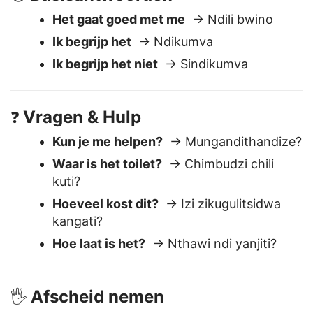
Basisantwoorden
😊
Het gaat goed met me
→ Ndili bwino
Ik begrijp het
→ Ndikumva
Ik begrijp het niet
→ Sindikumva
Vragen & Hulp
❓
Kun je me helpen?
→ Mungandithandize?
Waar is het toilet?
→ Chimbudzi chili
kuti?
Hoeveel kost dit?
→ Izi zikugulitsidwa
kangati?
Hoe laat is het?
→ Nthawi ndi yanjiti?