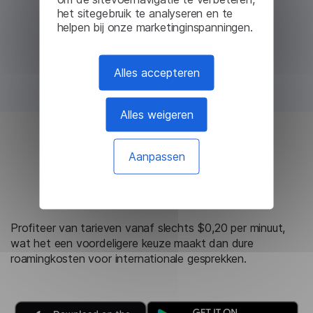
het sitegebruik te analyseren en te
helpen bij onze marketinginspanningen.
Alles accepteren
Alles weigeren
Goedkoper dan
Aanpassen
roaminggesprekken
Profiteer van tarieven vanaf slechts $0,20 per minuut,
wat het een voordeligere keuze maakt dan dure
roamingkosten voor internationale gesprekken.