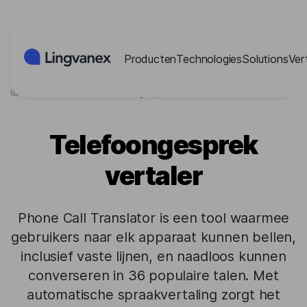
Cookies beheer paneel
Producten
Technologies
Solutions
Ver
>
Producten
>
Telefoongesprek vertaler
Telefoongesprek
vertaler
Phone Call Translator is een tool waarmee
gebruikers naar elk apparaat kunnen bellen,
inclusief vaste lijnen, en naadloos kunnen
converseren in 36 populaire talen. Met
automatische spraakvertaling zorgt het