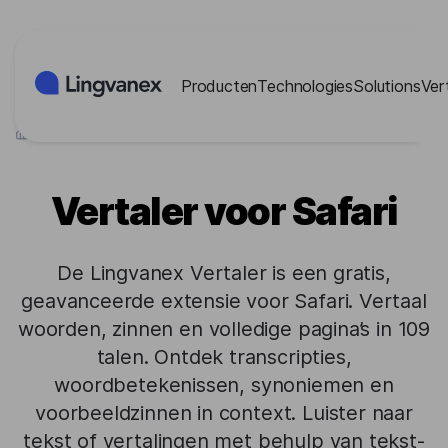
Cookies beheer paneel
Producten
Technologies
Solutions
Ver
>
Producten
>
Extensions
>
Vertaler voor Safari
Vertaler voor Safari
De Lingvanex Vertaler is een gratis,
geavanceerde extensie voor Safari. Vertaal
woorden, zinnen en volledige pagina’s in 109
talen. Ontdek transcripties,
woordbetekenissen, synoniemen en
voorbeeldzinnen in context. Luister naar
tekst of vertalingen met behulp van tekst-