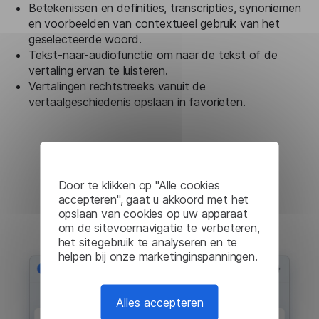
Betekenissen en definities, transcripties, synoniemen
en voorbeelden van contextueel gebruik van het
geselecteerde woord.
Tekst-naar-audiofunctie om naar de tekst of de
vertaling ervan te luisteren.
Vertalingen rechtstreeks vanuit de
vertaalgeschiedenis opslaan in favorieten.
Door te klikken op "Alle cookies
accepteren", gaat u akkoord met het
opslaan van cookies op uw apparaat
om de sitevoernavigatie te verbeteren,
het sitegebruik te analyseren en te
helpen bij onze marketinginspanningen.
Alles accepteren