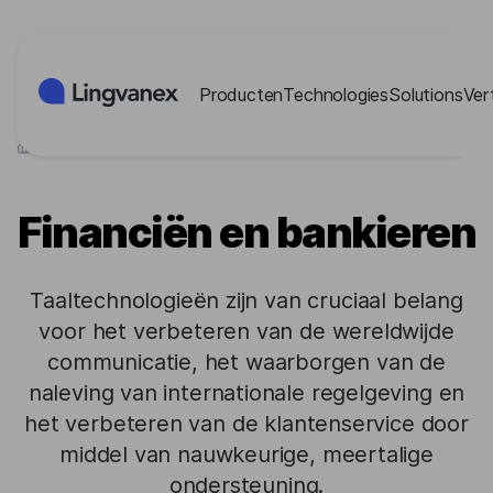
Cookies beheer paneel
Producten
Technologies
Solutions
Ver
>
Industrieën
>
Financiën en bankieren
Financiën en bankieren
Taaltechnologieën zijn van cruciaal belang
voor het verbeteren van de wereldwijde
communicatie, het waarborgen van de
naleving van internationale regelgeving en
het verbeteren van de klantenservice door
middel van nauwkeurige, meertalige
ondersteuning.