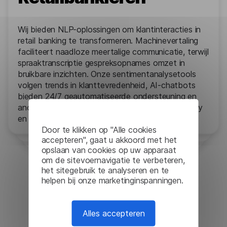
Wij bieden NLP-oplossingen om klantinteracties in
retail banking te transformeren. Machinevertaling
faciliteert naadloze meertalige communicatie, terwijl
spraaktranscriptie gespreksopnames omzet in
bruikbare inzichten. Onze sentimentanalysetools
volgen trends in klanttevredenheid, AI-chatbots
bieden 24/7 geautomatiseerde ondersteuning en
anonimisering van gegevens zorgt voor de privacy
en naleving van gevoelige klantgegevens.
Door te klikken op "Alle cookies
accepteren", gaat u akkoord met het
opslaan van cookies op uw apparaat
om de sitevoernavigatie te verbeteren,
het sitegebruik te analyseren en te
helpen bij onze marketinginspanningen.
Tijdelijke toegang
Alles accepteren