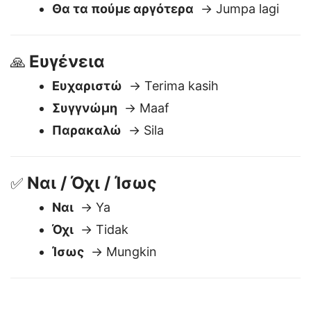
Καληνύχτα
→ Selamat malam
Θα τα πούμε αργότερα
→ Jumpa lagi
Ευγένεια
🙏
Ευχαριστώ
→ Terima kasih
Συγγνώμη
→ Maaf
Παρακαλώ
→ Sila
Ναι / Όχι / Ίσως
✅
Ναι
→ Ya
Όχι
→ Tidak
Ίσως
→ Mungkin