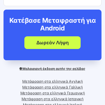
Κατέβασε Μεταφραστή για
Android
Δωρεάν Λήψη
🌐 Μαλαισιανή έκδοση αυτής της σελίδας
Μετάφραση στα ελληνικά Αγγλική
Μετάφραση στα ελληνικά Γαλλική
Μετάφραση στα ελληνικά Γερμανική