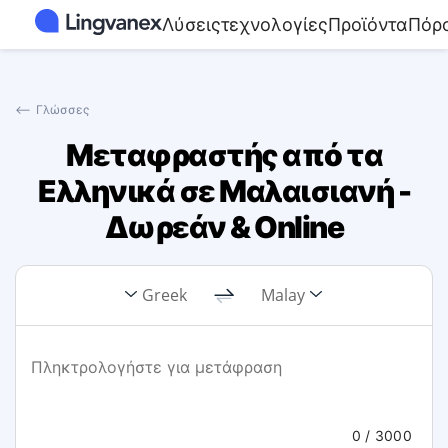
Λύσεις
τεχνολογίες
Προϊόντα
Πόρο
⟵
Γλώσσες
Μεταφραστής από τα
Ελληνικά σε Μαλαισιανή -
Δωρεάν & Online
Greek
Malay
0
/ 3000