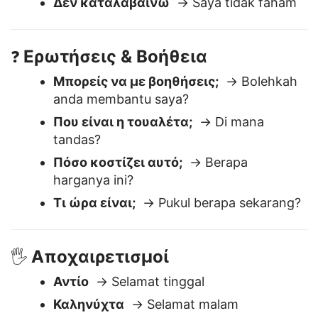
Καταλαβαίνω
→ Saya faham
Δεν καταλαβαίνω
→ Saya tidak faham
Ερωτήσεις & Βοήθεια
❓
Μπορείς να με βοηθήσεις;
→ Bolehkah
anda membantu saya?
Που είναι η τουαλέτα;
→ Di mana
tandas?
Πόσο κοστίζει αυτό;
→ Berapa
harganya ini?
Τι ώρα είναι;
→ Pukul berapa sekarang?
Αποχαιρετισμοί
🖐️
Αντίο
→ Selamat tinggal