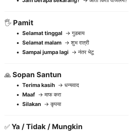
Berapa harganya ini?
→ हे किती आहे?
Jam berapa sekarang?
→ आता किती वाजलेय?
Pamit
🖐️
Selamat tinggal
→ गुडबाय
Selamat malam
→ शुभ रात्री
Sampai jumpa lagi
→ नंतर भेटू
Sopan Santun
🙏
Terima kasih
→ धन्यवाद
Maaf
→ माफ करा
Silakan
→ कृपया