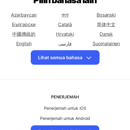
Terjemahkan
Terjemahkan
Terjemahkan
bahasa Indonesia
bahasa Indonesia
bahasa Indonesia
Pilih bahasa lain
ke Bosnia
ke Bulgaria
ke Katalan
Terjemahkan
Terjemahkan
Terjemahkan
Azərbaycan
বাংলা
Bosanski
bahasa Indonesia
bahasa Indonesia
bahasa Indonesia
Български
Català
简体中文
ke Cebuano
ke Cina
ke Cina
中國傳統的
(Sederhana)
Hrvatski
(Tradisional)
Dansk
Terjemahkan
English
Terjemahkan
فارسی
Terjemahkan
Suomalainen
bahasa Indonesia
bahasa Indonesia
bahasa Indonesia
Ελληνικά
ગુજરાતી
עִברִית
Lihat semua bahasa
ke Korsika
ke Kroasia
ke Ceko
हिंदी
Magyar
日本
Terjemahkan
Terjemahkan
Terjemahkan
Basa jawa
ខ្មែរ
한국인
bahasa Indonesia
bahasa Indonesia
bahasa Indonesia
Malagasy
Bahasa Malay
मराठी
ke Denmark
ke Belanda
ke Inggris
မြန်မာ
Norsk
Polskie
Terjemahkan
Terjemahkan
Terjemahkan
PENERJEMAH
bahasa Indonesia
bahasa Indonesia
bahasa Indonesia
Português
Română
Српски ћирилиц
ke Esperanto
ke Estonia
ke Persia
Penerjemah untuk iOS
Slovenský
Basa Sunda
Kiswahili