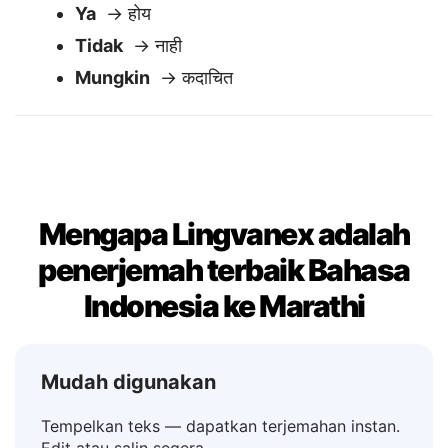
Ya / Tidak / Mungkin
✅
Ya
→ होय
Tidak
→ नाही
Mungkin
→ कदाचित
Mengapa Lingvanex adalah
penerjemah terbaik Bahasa
Indonesia ke Marathi
Mudah digunakan