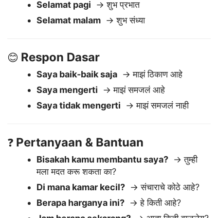
Halo
→ नमस्कार
Selamat pagi
→ शुभ प्रभात
Selamat malam
→ शुभ संध्या
Respon Dasar
😊
Saya baik-baik saja
→ माझं ठिकाण आहे
Saya mengerti
→ माझं समजलं आहे
Saya tidak mengerti
→ माझं समजलं नाही
Pertanyaan & Bantuan
❓
Bisakah kamu membantu saya?
→ तुम्ही
मला मदत करू शकता का?
Di mana kamar kecil?
→ संचाराचे कोठे आहे?