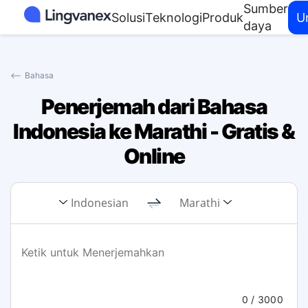
Sumber
Solusi
Teknologi
Produk
U
daya
⟵
Bahasa
Penerjemah dari Bahasa
Indonesia ke Marathi - Gratis &
Online
Indonesian
Marathi
0
/ 3000