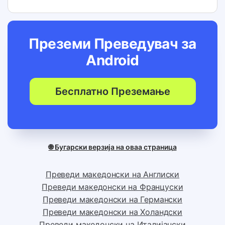
Преземи Преведувач за
Android
Бесплатно Преземање
🌐 Бугарски верзија на оваа страница
Преведи македонски на Англиски
Преведи македонски на Француски
Преведи македонски на Германски