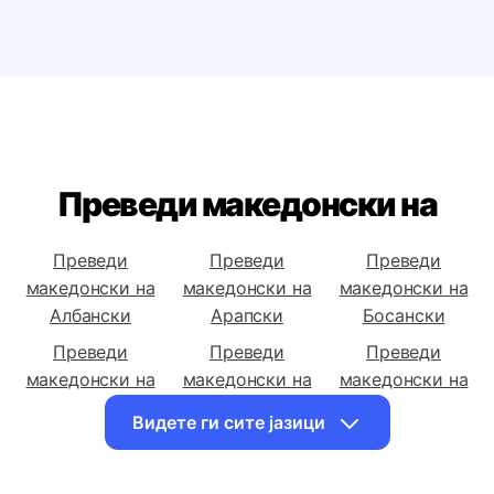
Бугарски за компјутер или мобилен?
Преведи македонски на
Преведи
Преведи
Преведи
македонски на
македонски на
македонски на
Албански
Арапски
Босански
Преведи
Преведи
Преведи
македонски на
македонски на
македонски на
Бугарски
Хрватски
Чешки
Видете ги сите јазици