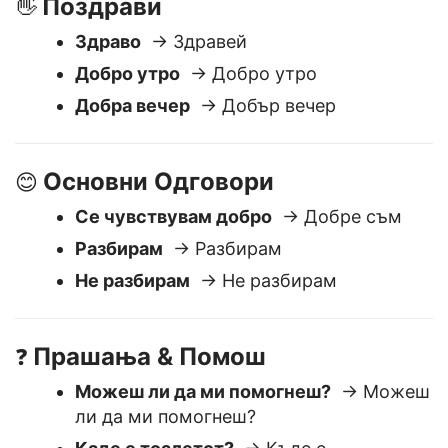
Поздрави
👋
Здраво
→ Здравей
Добро утро
→ Добро утро
Добра вечер
→ Добър вечер
Основни Одговори
😊
Се чувствувам добро
→ Добре съм
Разбирам
→ Разбирам
Не разбирам
→ Не разбирам
Прашања & Помош
❓
Можеш ли да ми помогнеш?
→ Можеш