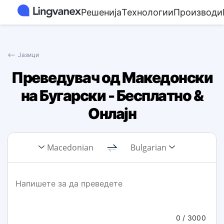
Решенија
Технологии
Производи
⟵
Јазици
Преведувач од Македонски
на Бугарски - Бесплатно &
Онлајн
Macedonian
Bulgarian
0
/ 3000