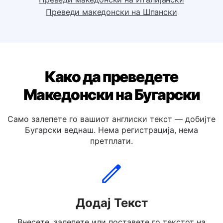
Преведи македонски на Холандски
Преведи македонски на Италијански
Преведи македонски на Шпански
Како да преведете
Македонски на Бугарски
Само залепете го вашиот англиски текст — добијте
Бугарски веднаш. Нема регистрација, нема
претплати.