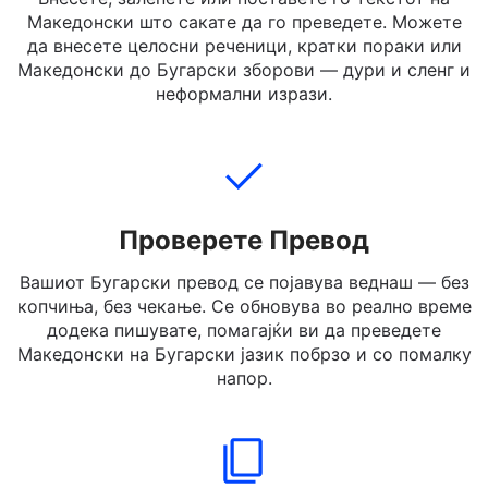
Додај Текст
Внесете, залепете или поставете го текстот на
Македонски што сакате да го преведете. Можете
да внесете целосни реченици, кратки пораки или
Македонски до Бугарски зборови — дури и сленг и
неформални изрази.
Проверете Превод
Вашиот Бугарски превод се појавува веднаш — без
копчиња, без чекање. Се обновува во реално време
додека пишувате, помагајќи ви да преведете
Македонски на Бугарски јазик побрзо и со помалку
напор.