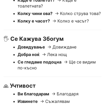
ли да ми помогнеш?
Каде е тоалетот?
→ Къде е
тоалетната?
Колку чини ова?
→ Колко струва това?
Колку е часот?
→ Колко е часът?
Се Кажува Збогум
🖐️
Довидување
→ Довиждане
Добра ноќ
→ Лека нощ
Се гледаме подоцна
→ Ще се видим
по-късно
Учтивост
🙏