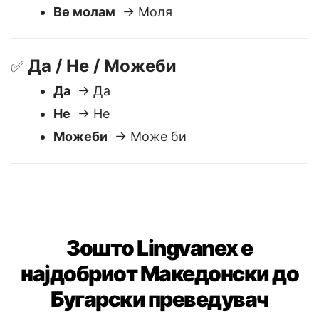
Ви благодарам
→ Благодаря
Извинете
→ Съжалявам
Ве молам
→ Моля
Да / Не / Можеби
✅
Да
→ Да
Не
→ Не
Можеби
→ Може би
Зошто Lingvanex е
најдобриот Македонски до