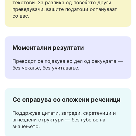
Не ги чуваме ниту споделуваме вашите
текстови. За разлика од повеќето други
преведувачи, вашите податоци остануваат
со вас.
Моментални резултати
Преводот се појавува во дел од секундата —
без чекање, без учитавање.
Се справува со сложени реченици
Поддржува цитати, загради, скратеници и
вгнездени структури — без губење на