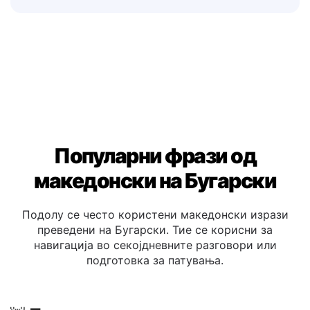
изградба на доверба со Бугарски-говорни
клиенти.
Популарни фрази од
македонски на Бугарски
Подолу се често користени македонски изрази
преведени на Бугарски. Тие се корисни за
навигација во секојдневните разговори или
подготовка за патувања.