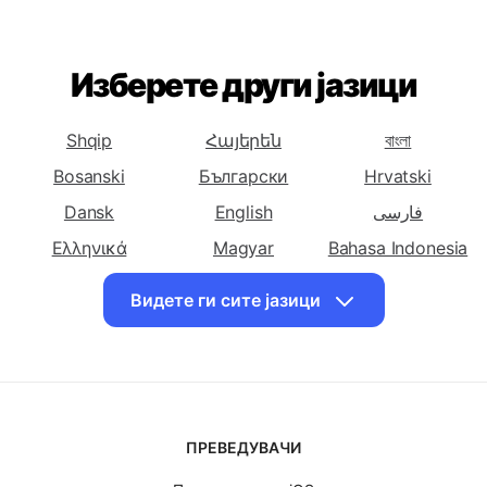
Преведи
Преведи
Преведи
македонски на
македонски на
македонски на
Холандски
Англиски
Француски
Преведи
Преведи
Преведи
македонски на
македонски на
македонски на
Изберете други јазици
Германски
Грчки
Унгарски
Преведи
Преведи
Преведи
Shqip
Հայերեն
বাংলা
македонски на
македонски на
македонски на
Bosanski
Български
Hrvatski
Италијански
Јапонски
Латински
Dansk
English
فارسی
Преведи
Преведи
Преведи
македонски на
Ελληνικά
македонски на
Magyar
Bahasa Indonesia
македонски на
Непалски
Норвешки
Полски
日本
Norsk
Polskie
Видете ги сите јазици
Преведи
Преведи
Преведи
Português
Română
Српски ћирилиц
македонски на
македонски на
македонски на
Slovenský
Slovenščina
Svenska
Романски
Руски
Словачки
ไทย
Türk
Український
Преведи
Преведи
Преведи
O'zbek
Tiếng Việt
македонски на
македонски на
македонски на