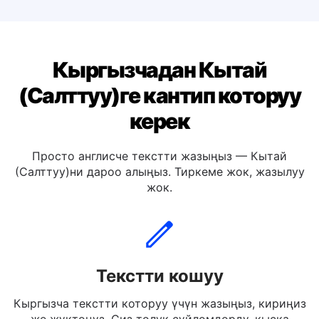
Кыргызчага котор Немис
Кыргызчадан Кытай
(Салттуу)ге кантип которуу
керек
Просто англисче текстти жазыңыз — Кытай
(Салттуу)ни дароо алыңыз. Тиркеме жок, жазылуу
жок.
Текстти кошуу