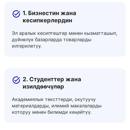
пайда ала алат?
1. Бизнестин жана
кесипкерлердин
Эл аралык кесиптештер менен кызматташып,
дүйнөлүк базарларда товарларды
илгерилетүү.
2. Студенттер жана
изилдөөчүлөр
Академиялык тексттерди, окутуучу
материалдарды, илимий макалаларды
которуу менен билимди кеңейтүү.