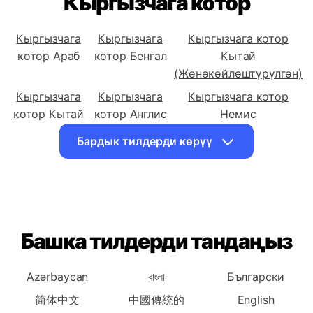
Кыргызчага котор
Кыргызчага
Кыргызчага
Кыргызчага котор
котор Араб
котор Бенгал
Кытай
(Жөнөкөйлөштүрүлгөн)
Кыргызчага
Кыргызчага
Кыргызчага котор
котор Кытай
котор Англис
Немис
(Салттуу)
Тил
Бардык тилдерди көрүү
Кыргызчага
Кыргызчага
Кыргызчага котор
котор Италия
котор Япон
Казак
Кыргызчага
Кыргызчага
Кыргызчага котор
котор Корей
котор Орус
Суахили
Кыргызчага
Башка тилдерди тандаңыз
Кыргызчага
Кыргызчага котор
котор Тажик
котор Тай
Түрк
Кыргызчага
Кыргызчага
Кыргызчага котор
Azərbaycan
বাংলা
Български