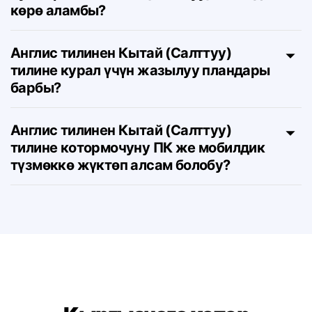
Бул баракты Кытай (Салттуу) тилинде
көрө аламбы?
Англис тилинен Кытай (Салттуу)
тилине курал үчүн жазылуу пландары
барбы?
Англис тилинен Кытай (Салттуу)
тилине котормочуну ПК же мобилдик
түзмөккө жүктөп алсам болобу?