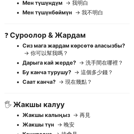
Мен жакшымын
→ 我很好
Мен түшүндүм
→ 我明白
Мен түшүнбөймүн
→ 我不明白
Суроолор & Жардам
❓
Сиз мага жардам көрсөтө аласызбы?
→ 你可以幫我嗎？
Дарыга кай жерде?
→ 洗手間在哪裡？
Бу канча турушу?
→ 這個多少錢？
Саат канча?
→ 現在幾點？
Жакшы калуу
🖐️
Жакшы калыңыз
→ 再見