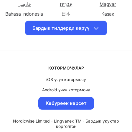
котор
котор Урду
Озбек
简体中文
中國傳統的
English
Туркмен
فارسی
עִברִית
Magyar
Кыргызчага
Bahasa Indonesia
日本
Казақ
котор
Вьетнам
한국인
Polskie
Português
Бардык тилдерди көрүү
Română
Slovenský
ไทย
Türk
Український
اردو
O'zbek
Tiếng Việt
КОТОРМОЧУЛАР
iOS үчүн котормочу
Android үчүн котормочу
MacOS үчүн котормочу
Көбүрөөк көрсөт
Windows үчүн котормочу