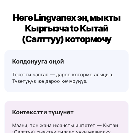
Неге Lingvanex эң мыкты
Кыргызча to Кытай
(Салттуу) котормочу
Колдонууга оңой
Текстти чаптап — дароо котормо алыңыз.
Түзөтүңүз же дароо көчүрүңүз.
Контекстти түшүнөт