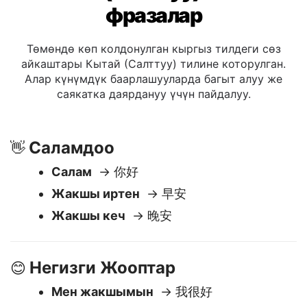
Жалпы кыргыз тилинен
Кытай (Салттуу) тилине
фразалар
Төмөндө көп колдонулган кыргыз тилдеги сөз
айкаштары Кытай (Салттуу) тилине которулган.
Алар күнүмдүк баарлашууларда багыт алуу же
саякатка даярдануу үчүн пайдалуу.
Саламдоо
👋
Салам
→ 你好
Жакшы иртен
→ 早安
Жакшы кеч
→ 晚安
Негизги Жооптар
😊