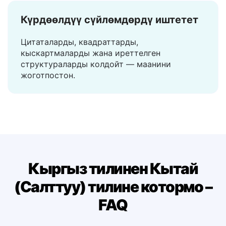
Күрдөөлдүү сүйлөмдөрдү иштетет
Цитаталарды, квадраттарды,
кыскартмаларды жана иреттелген
структураларды колдойт — маанини
жоготпостон.
Кыргыз тилинен Кытай
(Салттуу) тилине котормо –