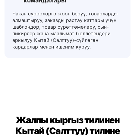
6. Кардарларды колдоо жана
электрондук соода
командалары
Чакан суроолорго жооп берүү, товарларды
алмаштыруу, заказды растау каттары үчүн
шаблондор, товар сүрөттөмөлөрү, сын-
пикирлер жана маалымат бюллетендери
аркылуу Кытай (Салттуу)-сүйлөгөн
кардарлар менен ишеним куруу.