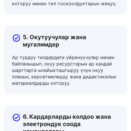
гиддерди, жол белгилерин, виза
документтерин жана ижара келишимдерин
которуу менен тил тоскоолдуктарын жеңүү.
5. Окутуучулар жана
мугалимдер
Ар түрдүү тилдердеги үйрөнүүчүлөр менен
байланышып, окуу ресурстарын ар кандай
шарттарга ылайыкташтыруу үчүн окуу
планын, көрсөтмөлөрдү жана дидактикалык
материалдарды которуу.