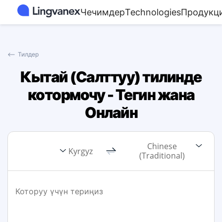
Чечимдер
Technologies
Продукц
⟵
Тилдер
Кытай (Салттуу) тилинде
котормочу - Тегин жана
Онлайн
Chinese
Kyrgyz
(Traditional)