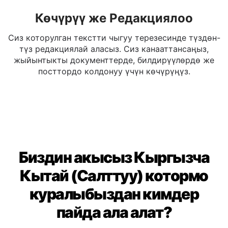
Көчүрүү же Редакциялоо
Сиз которулган текстти чыгуу терезесинде түздөн-
түз редакциялай аласыз. Сиз канааттансаңыз,
жыйынтыкты документтерде, билдирүүлөрдө же
посттордо колдонуу үчүн көчүрүңүз.
Биздин акысыз Кыргызча
Кытай (Салттуу) котормо
куралыбыздан кимдер