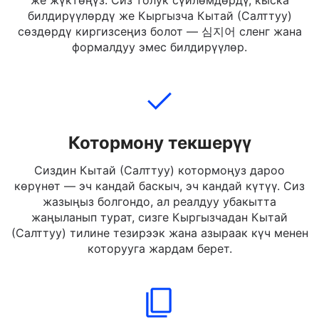
Кыргызча текстти которуу үчүн жазыңыз, кириңиз
же жүктөңүз. Сиз толук сүйлөмдөрдү, кыска
билдирүүлөрдү же Кыргызча Кытай (Салттуу)
сөздөрдү киргизсеңиз болот — 심지어 сленг жана
формалдуу эмес билдирүүлөр.
Котормону текшерүү
Сиздин Кытай (Салттуу) котормоңуз дароо
көрүнөт — эч кандай баскыч, эч кандай күтүү. Сиз
жазыңыз болгондо, ал реалдуу убакытта
жаңыланып турат, сизге Кыргызчадан Кытай
(Салттуу) тилине тезирээк жана азыраак күч менен
которууга жардам берет.