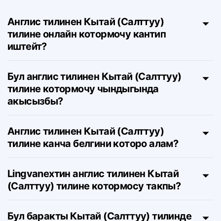
FAQ
Англис тилинен Кытай (Салттуу)
тилине онлайн котормочу кантип
иштейт?
Бул англис тилинен Кытай (Салттуу)
тилине котормочу чындыгында
акысызбы?
Англис тилинен Кытай (Салттуу)
тилине канча белгини которо алам?
Lingvanexтин англис тилинен Кытай
(Салттуу) тилине котормосу такпы?