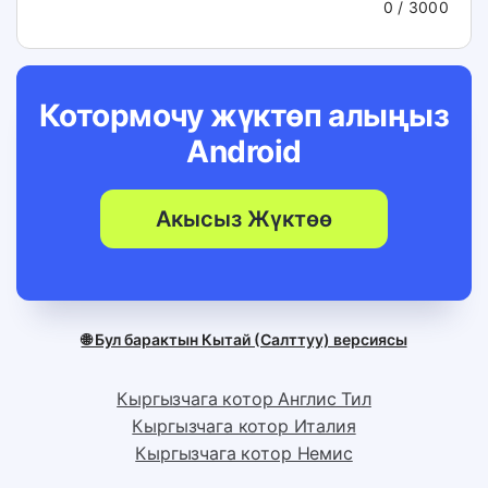
0
/ 3000
Котормочу жүктөп алыңыз
Android
Акысыз Жүктөө
🌐 Бул барактын Кытай (Салттуу) версиясы
Кыргызчага котор Англис Тил
Кыргызчага котор Италия