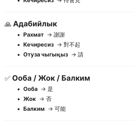
Жакшы түн
→ 晚安
Кечиресиз
→ 待會見
Адабийлык
🙏
Рахмат
→ 謝謝
Кечиресиз
→ 對不起
Отуза чыгыңыз
→ 請
Ооба / Жок / Балким
✅
Ооба
→ 是
Жок
→ 否
Балким
→ 可能