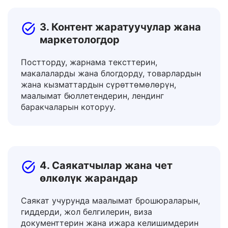
3. Контент жаратуучулар жана
маркетологдор
Постторду, жарнама тексттерин,
макалаларды жана блогдорду, товарлардын
жана кызматтардын сүрөттөмөлөрүн,
маалымат бюллетендерин, лендинг
баракчаларын которуу.
4. Саякатчылар жана чет
өлкөлүк жарандар
Саякат учурунда маалымат брошюраларын,