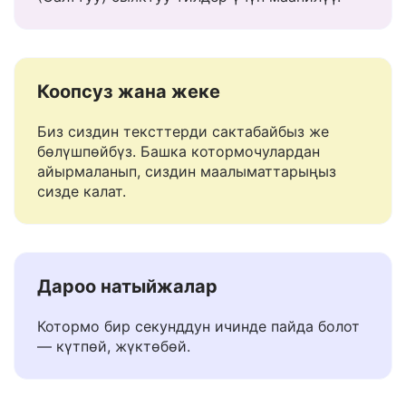
Маани, тон жана нюансты иштетет — Кытай
(Салттуу) сыяктуу тилдер үчүн маанилүү.
Коопсуз жана жеке
Биз сиздин тексттерди сактабайбыз же
бөлүшпөйбүз. Башка котормочулардан
айырмаланып, сиздин маалыматтарыңыз
сизде калат.
Дароо натыйжалар
Котормо бир секунддун ичинде пайда болот
— күтпөй, жүктөбөй.