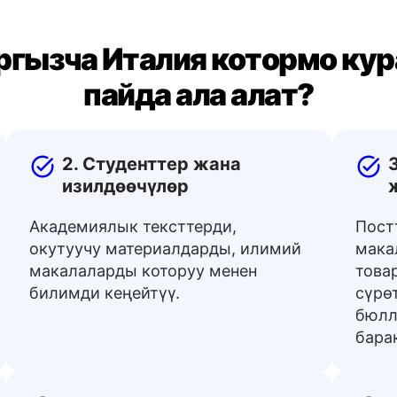
ргызча Италия котормо ку
пайда ала алат?
2. Студенттер жана
изилдөөчүлөр
Академиялык тексттерди,
Пост
окутуучу материалдарды, илимий
мака
макалаларды которуу менен
това
билимди кеңейтүү.
сүрө
бюлл
бара