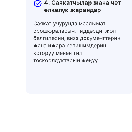
4. Саякатчылар жана чет
өлкөлүк жарандар
Саякат учурунда маалымат
брошюраларын, гиддерди, жол
белгилерин, виза документтерин
жана ижара келишимдерин
которуу менен тил
тоскоолдуктарын жеңүү.