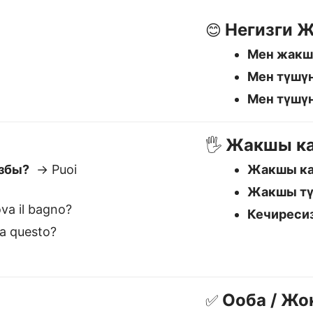
va il bagno?
Кечиреси
a questo?
Ооба / Жо
✅
Ооба
→ Sì
Жок
→ N
Балким
→ 
x эң мыкты Кыргызча to Ит