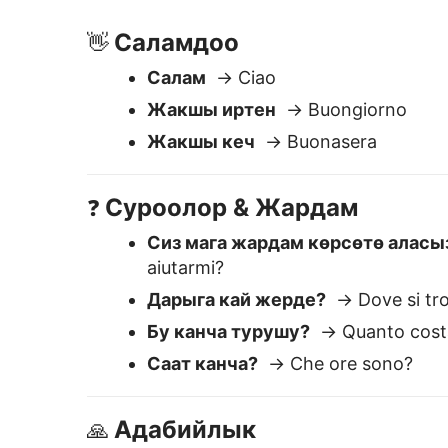
Дарыга кай жерде?
→ Dove si tro
Бу канча турушу?
→ Quanto cost
Саат канча?
→ Che ore sono?
Адабийлык
🙏
Рахмат
→ Grazie
Кечиресиз
→ Mi dispiace
Отуза чыгыңыз
→ Per favore
Неге Lingvane