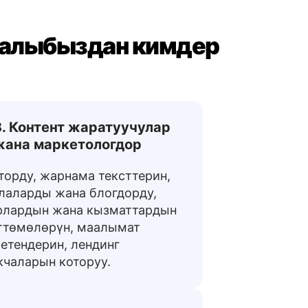
ралыбыздан кимдер
3. Контент жаратуучулар
жана маркетологдор
торду, жарнама тексттерин,
лаларды жана блогдорду,
рлардын жана кызматтардын
ттөмөлөрүн, маалымат
етендерин, лендинг
кчаларын которуу.