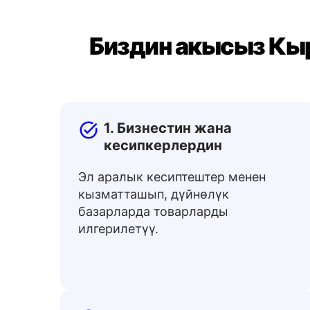
Биздин акысыз Кы
1. Бизнестин жана
кесипкерлердин
Эл аралык кесиптештер менен
кызматташып, дүйнөлүк
базарларда товарларды
илгерилетүү.