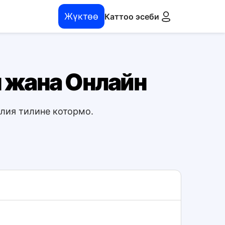
Жүктөө
Каттоо эсеби
н жана Онлайн
алия тилине котормо.