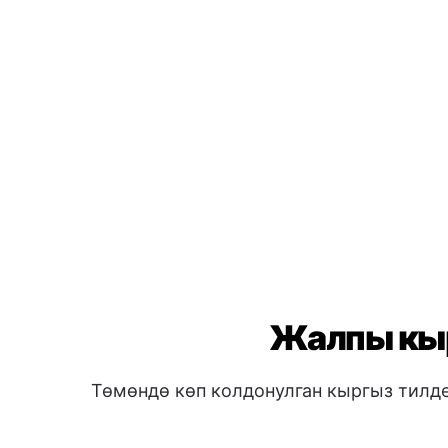
Жалпы кыр
Төмөндө көп колдонулган кыргыз тилде
Саламдоо
👋
Салам
→ Ciao
Жакшы иртен
→ Buongiorno
Жакшы кеч
→ Buonasera
Суроолор & Жардам
❓
Сиз мага жардам көрсөтө алас
aiutarmi?