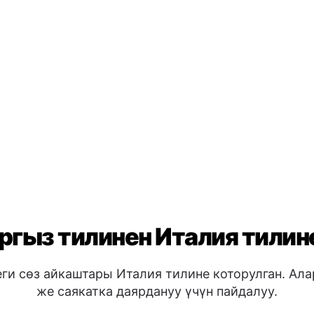
гыз тилинен Италия тилин
ги сөз айкаштары Италия тилине которулган. Ал
же саякатка даярдануу үчүн пайдалуу.
Негизги 
😊
Мен жак
Мен түшү
Мен түшү
Жакшы к
🖐️
ызбы?
→ Puoi
Жакшы к
Жакшы т