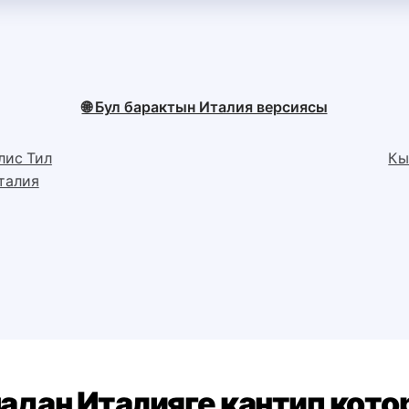
🌐 Бул барактын Италия версиясы
лис Тил
Кы
талия
дан Италияге кантип кото