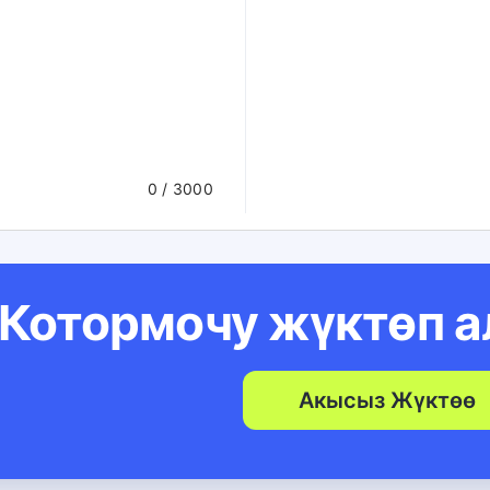
0
/ 3000
Котормочу жүктөп 
Акысыз Жүктөө