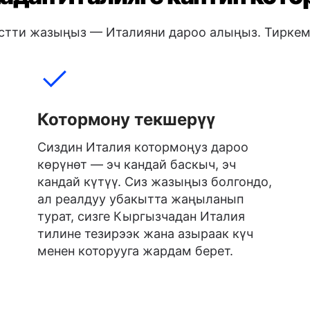
кстти жазыңыз — Италияни дароо алыңыз. Тиркем
Котормону текшерүү
Сиздин Италия котормоңуз дароо
көрүнөт — эч кандай баскыч, эч
кандай күтүү. Сиз жазыңыз болгондо,
ал реалдуу убакытта жаңыланып
турат, сизге Кыргызчадан Италия
тилине тезирээк жана азыраак күч
менен которууга жардам берет.