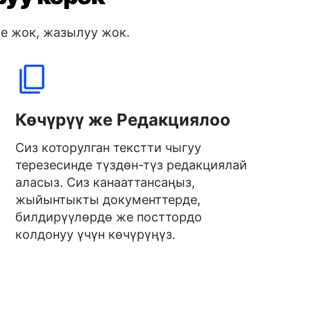
е жок, жазылуу жок.
Көчүрүү же Редакциялоо
Сиз которулган текстти чыгуу
терезесинде түздөн-түз редакциялай
аласыз. Сиз канааттансаңыз,
жыйынтыкты документтерде,
билдирүүлөрдө же посттордо
колдонуу үчүн көчүрүңүз.