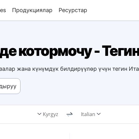
ies
Продукциялар
Ресурстар
де котормочу - Теги
залар жана күнүмдүк билдирүүлөр үчүн тегин Ит
здыруу
Kyrgyz
Italian