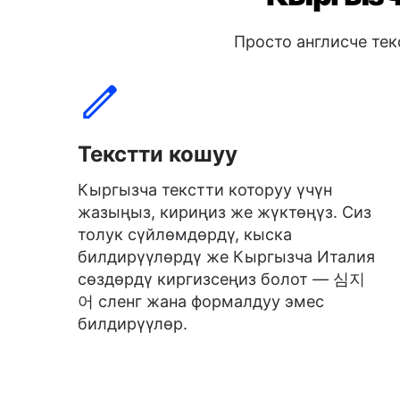
Просто англисче те
Текстти кошуу
Кыргызча текстти которуу үчүн
жазыңыз, кириңиз же жүктөңүз. Сиз
толук сүйлөмдөрдү, кыска
билдирүүлөрдү же Кыргызча Италия
сөздөрдү киргизсеңиз болот — 심지
어 сленг жана формалдуу эмес
билдирүүлөр.