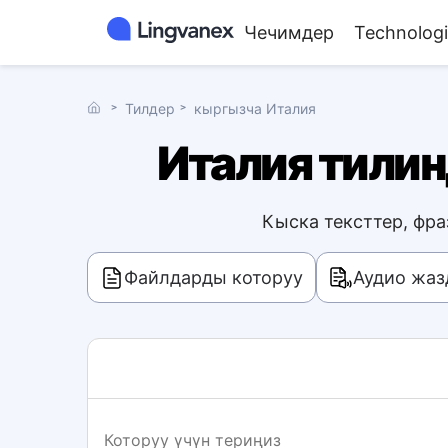
Чечимдер
Technolog
˃
Тилдер
˃
кыргызча Италия
Италия тилин
Кыска тексттер, фра
Файлдарды которуу
Аудио жа