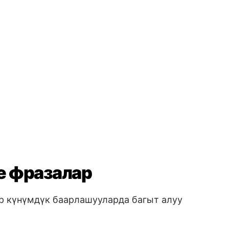
е фразалар
ар күнүмдүк баарлашууларда багыт алуу
Жооптар
шымын
→ Sto bene
ндүм
→ Capisco
нбөймүн
→ Non capisco
алуу
алыңыз
→ Arrivederci
үн
→ Buonanotte