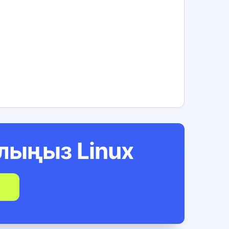
алыңыз
Linux