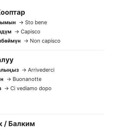
з
→ Ci vediamo dopo
к / Балким
o
Forse
алия котормочу