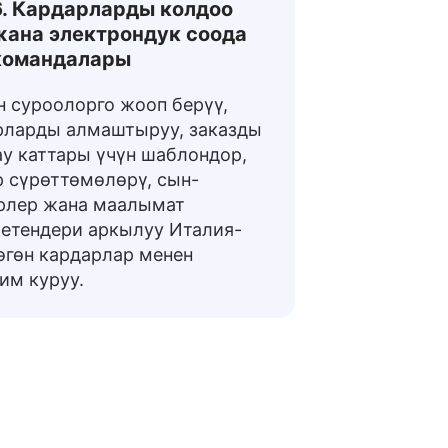
6. Кардарларды колдоо
жана электрондук соода
командалары
н суроолорго жооп берүү,
рларды алмаштыруу, заказды
ау каттары үчүн шаблондор,
р сүрөттөмөлөрү, сын-
рлер жана маалымат
етендери аркылуу Италия-
өгөн кардарлар менен
им куруу.