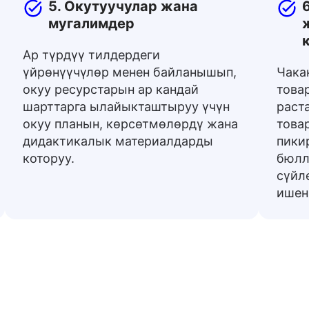
5. Окутуучулар жана
мугалимдер
Ар түрдүү тилдердеги
үйрөнүүчүлөр менен байланышып,
Чака
окуу ресурстарын ар кандай
това
шарттарга ылайыкташтыруу үчүн
раст
окуу планын, көрсөтмөлөрдү жана
това
дидактикалык материалдарды
пики
которуу.
бюлл
сүйл
ишен