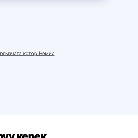
ргызчага котор Немис
руу керек