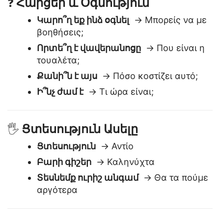
Հարցեր և Օգնություն
❓
Կարո՞ղ եք ինձ օգնել
→ Μπορείς να με
βοηθήσεις;
Որտե՞ղ է վավերանոցը
→ Που είναι η
τουαλέτα;
Քանի՞ն է այս
→ Πόσο κοστίζει αυτό;
Ի՞նչ ժամ է
→ Τι ώρα είναι;
Ցտեսություն Ասելը
🖐️
Ցտեսություն
→ Αντίο
Բարի գիշեր
→ Καληνύχτα
Տեսնեմք ուրիշ անգամ
→ Θα τα πούμε
αργότερα