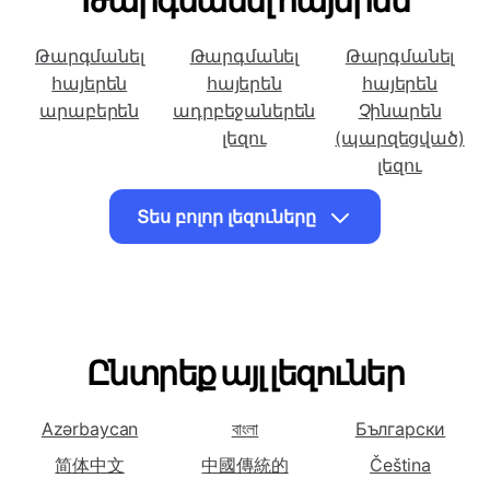
Թարգմանել հայերեն
Թարգմանել
Թարգմանել
Թարգմանել
հայերեն
հայերեն
հայերեն
արաբերեն
ադրբեջաներեն
Չինարեն
լեզու
(պարզեցված)
լեզու
Թարգմանել
Թարգմանել
Թարգմանել
Տես բոլոր լեզուները
հայերեն
հայերեն
հայերեն
Չինարեն
Չեխերեն լեզու
Հոլանդերեն
(ավանդական)
լեզու
լեզու
Թարգմանել
Թարգմանել
Թարգմանել
Ընտրեք այլ լեզուներ
հայերեն
հայերեն
հայերեն
Անգլերեն Լեզու
Պարսկերեն
Ֆրանսերեն
Azərbaycan
լեզու
বাংলা
Български
լեզու