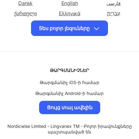
Թարգմանել
简体中文
Թարգմանել
中國傳統的
Թարգմանել
Čeština
հայերեն
հայերեն
հայերեն
Dansk
English
فارسی
Վրացերեն լեզու
Գերմաներեն
Հունարեն լեզու
ქართული
Ελληνικά
עִברִית
Թարգմանել
Թարգմանել
Թարգմանել
हिंदी
Magyar
Bahasa Indonesia
հայերեն
հայերեն հինդի
հայերեն
Տես բոլոր լեզուները
日本
한국인
Lietuvių
Եբրայերեն
լեզու
Հունգարերեն
լեզու
լեզու
Polskie
Português
Română
Թարգմանել
Թարգմանել
Թարգմանել
Slovenský
Svenska
ไทย
հայերեն
հայերեն
հայերեն
Türk
Український
O'zbek
Իտալերեն լեզու
Ճապոներեն
Կորեերեն
ԹԱՐԳՄԱՆԻՉՆԵՐ
Tiếng Việt
լեզու
Թարգմանիչ iOS-ի համար
Թարգմանել
Թարգմանել
Թարգմանել
հայերեն
հայերեն
հայերեն
Թարգմանիչ Android-ի համար
Քրդերեն լեզու
Լատինական
Լիտվերեն լեզու
Թարգմանիչ MacOS-ի համար
Ցույց տալ ավելին
լեզու
Թարգմանիչ Windows-ի համար
Թարգմանել
Թարգմանել
Թարգմանել