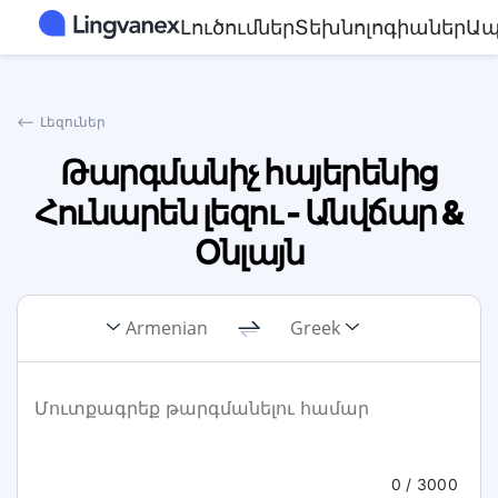
Լուծումներ
Տեխնոլոգիաներ
Ապ
⟵
Լեզուներ
Թարգմանիչ հայերենից
Հունարեն լեզու - Անվճար &
Օնլայն
Armenian
Greek
0
/ 3000