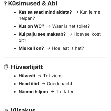
Küsimused & Abi
❓
Kas sa saad mind aidata?
→ Kun je me
helpen?
Kus on WC?
→ Waar is het toilet?
Kui palju see maksab?
→ Hoeveel kost
dit?
Mis kell on?
→ Hoe laat is het?
Hüvastijätt
🖐️
Hüvasti
→ Tot ziens
Head ööd
→ Goedenacht
Näeme hiljem
→ Tot later