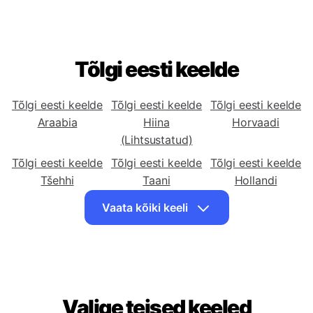
Tõlgi eesti keelde
Tõlgi eesti keelde
Tõlgi eesti keelde
Tõlgi eesti keelde
Araabia
Hiina
Horvaadi
(Lihtsustatud)
Tõlgi eesti keelde
Tõlgi eesti keelde
Tõlgi eesti keelde
Tšehhi
Taani
Hollandi
Tõlgi eesti keelde
Tõlgi eesti keelde
Tõlgi eesti keelde
Vaata kõiki keeli
Inglise
Esperanto
Soome
Tõlgi eesti keelde
Tõlgi eesti keelde
Tõlgi eesti keelde
Prantsuse
Friisi
Gruusia