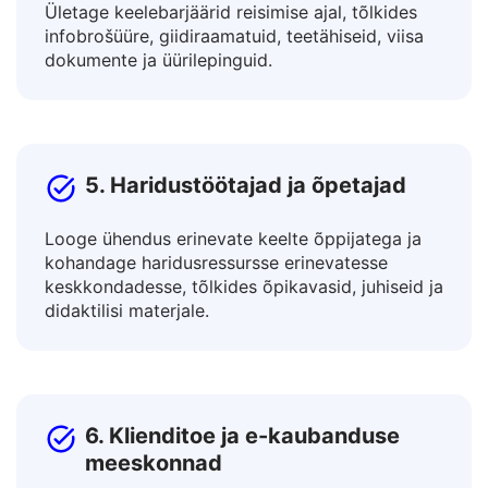
4. Reisisellid ja välismaalased
Ületage keelebarjäärid reisimise ajal, tõlkides
infobrošüüre, giidiraamatuid, teetähiseid, viisa
dokumente ja üürilepinguid.
5. Haridustöötajad ja õpetajad
Looge ühendus erinevate keelte õppijatega ja
kohandage haridusressursse erinevatesse
keskkondadesse, tõlkides õpikavasid, juhiseid ja
didaktilisi materjale.