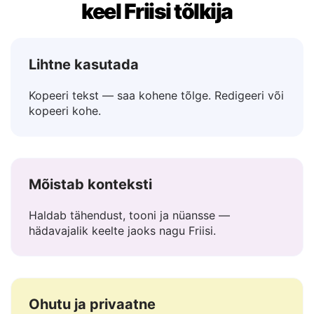
Miks Lingvanex on parim Eesti
keel Friisi tõlkija
Lihtne kasutada
Kopeeri tekst — saa kohene tõlge. Redigeeri või
kopeeri kohe.
Mõistab konteksti
Haldab tähendust, tooni ja nüansse —
hädavajalik keelte jaoks nagu Friisi.