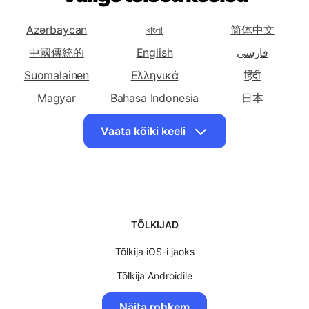
Tõlgi eesti keelde
Tõlgi eesti keelde
Tõlgi eesti keelde
Saksa
Valige teised keeled
Kreeka
Hindi
Tõlgi eesti keelde
Tõlgi eesti keelde
Tõlgi eesti keelde
Ungari
Islandi
Iiri
Azərbaycan
বাংলা
简体中文
Tõlgi eesti keelde
Tõlgi eesti keelde
Tõlgi eesti keelde
中國傳統的
English
فارسی
Itaalia
Jaapani
Korea
Suomalainen
Ελληνικά
हिंदी
Tõlgi eesti keelde
Tõlgi eesti keelde
Tõlgi eesti keelde
Magyar
Bahasa Indonesia
日本
Ladina
Läti
Leedu
Latviski
Lietuvių
मराठी
Vaata kõiki keeli
Tõlgi eesti keelde
Tõlgi eesti keelde
Tõlgi eesti keelde
Norsk
Polskie
Português
Norra
Poola
Portugali
Română
Slovenský
Svenska
Tõlgi eesti keelde
Tõlgi eesti keelde
Tõlgi eesti keelde
Rumeenia
తెలుగు
Vene
ไทย
Sloveenia
Türk
Tõlgi eesti keelde
Український
Tõlgi eesti keelde
O'zbek
Tõlgi eesti keelde
TÕLKIJAD
Hispaania
Suahiili
Rootsi
Tõlgi eesti keelde
Tõlgi eesti keelde
Tõlgi eesti keelde
Tõlkija iOS-i jaoks
Tai
Türgi
Ukraina