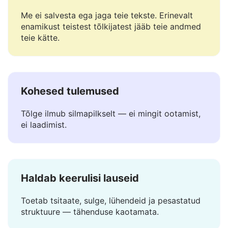
Ohutu ja privaatne
Me ei salvesta ega jaga teie tekste. Erinevalt
enamikust teistest tõlkijatest jääb teie andmed
teie kätte.
Kohesed tulemused
Tõlge ilmub silmapilkselt — ei mingit ootamist,
ei laadimist.
Haldab keerulisi lauseid
Toetab tsitaate, sulge, lühendeid ja pesastatud