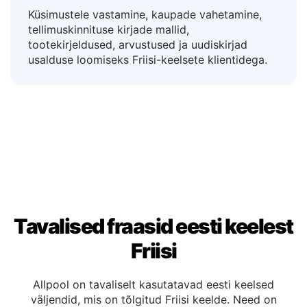
6. Klienditoe ja e-kaubanduse
meeskonnad
Küsimustele vastamine, kaupade vahetamine,
tellimuskinnituse kirjade mallid,
tootekirjeldused, arvustused ja uudiskirjad
usalduse loomiseks Friisi-keelsete klientidega.
Tavalised fraasid eesti keelest
Friisi