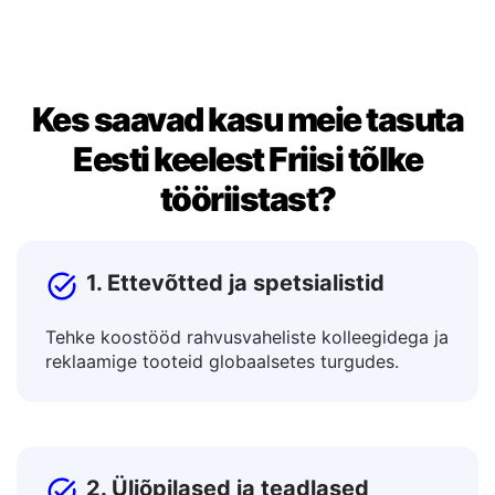
Kes saavad kasu meie tasuta
Eesti keelest Friisi tõlke
tööriistast?
1. Ettevõtted ja spetsialistid
Tehke koostööd rahvusvaheliste kolleegidega ja
reklaamige tooteid globaalsetes turgudes.