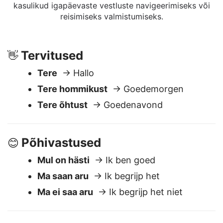
Allpool on tavaliselt kasutatavad eesti keelsed
väljendid, mis on tõlgitud Friisi keelde. Need on
kasulikud igapäevaste vestluste navigeerimiseks või
reisimiseks valmistumiseks.
Tervitused
👋
Tere
→ Hallo
Tere hommikust
→ Goedemorgen
Tere õhtust
→ Goedenavond
Põhivastused
😊
Mul on hästi
→ Ik ben goed
Ma saan aru
→ Ik begrijp het
Ma ei saa aru
→ Ik begrijp het niet