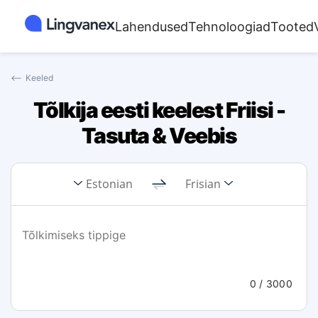
Lahendused
Tehnoloogiad
Tooted
⟵
Keeled
Tõlkija eesti keelest Friisi -
Tasuta & Veebis
Estonian
Frisian
0
/ 3000