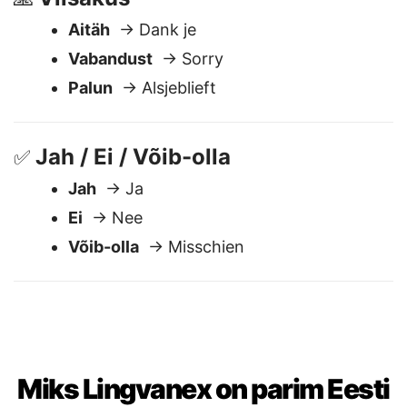
Viisakus
🙏
Aitäh
→ Dank je
Vabandust
→ Sorry
Palun
→ Alsjeblieft
Jah / Ei / Võib-olla
✅
Jah
→ Ja
Ei
→ Nee
Võib-olla
→ Misschien