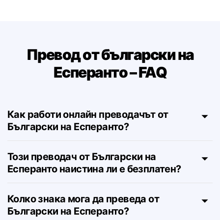
Превод от български на
Есперанто – FAQ
Как работи онлайн преводачът от
Български на Есперанто?
Този преводач от Български на
Есперанто наистина ли е безплатен?