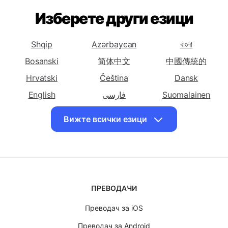
Каталонски
Китайски
Китайски
(Опростен)
(Традиционен)
Превод на
Превод на
Превод на
Изберете други езици
български на
български на
български на
Корсикански
Хърватски
Чешки
Shqip
Azərbaycan
বাংলা
Превод на
Превод на
Превод на
Bosanski
简体中文
中國傳統的
български на
български на
български на
Hrvatski
Датски
Холандски
Čeština
Английски
Dansk
Превод на
English
Превод на
فارسی
Suomalainen
Превод на
български на
български на
български на
Ελληνικά
עִברִית
हिंदी
Вижте всички езици
Есперанто
Персийски
Финландски
Magyar
Bahasa Indonesia
日本
Превод на
Превод на
Превод на
Казақ
한국인
Lietuvių
български на
български на
български на
Македонски
मराठी
Norsk
Френски
Грузински
Немски
Polskie
Português
Română
Превод на
Превод на
Превод на
ПРЕВОДАЧИ
български на
български на
български на
Српски ћирилиц
Slovenský
Slovenščina