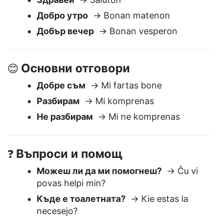
Поздрави
👋
Здравей
→ Saluton
Добро утро
→ Bonan matenon
Добър вечер
→ Bonan vesperon
Основни отговори
😊
Добре съм
→ Mi fartas bone
Разбирам
→ Mi komprenas
Не разбирам
→ Mi ne komprenas
Въпроси и помощ
❓
Можеш ли да ми помогнеш?
→ Ĉu vi
povas helpi min?