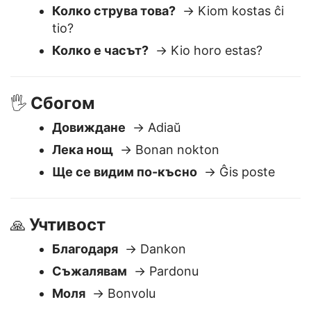
Къде е тоалетната?
→ Kie estas la
necesejo?
Колко струва това?
→ Kiom kostas ĉi
tio?
Колко е часът?
→ Kio horo estas?
Сбогом
🖐️
Довиждане
→ Adiaŭ
Лека нощ
→ Bonan nokton
Ще се видим по-късно
→ Ĝis poste
Учтивост
🙏
Благодаря
→ Dankon
Съжалявам
→ Pardonu