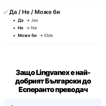
Моля
→ Bonvolu
Да / Не / Може би
✅
Да
→ Jes
Не
→ Ne
Може би
→ Eble
Защо Lingvanex е най-
добрият Български до
Есперанто преводач