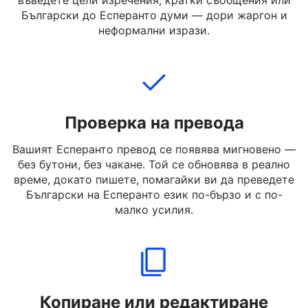
Напишете, поставете или качете текста на
Български, който искате да преведете. Можете да
въведете цели изречения, кратки съобщения или
Български до Есперанто думи — дори жаргон и
неформални изрази.
Проверка на превода
Вашият Есперанто превод се появява мигновено —
без бутони, без чакане. Той се обновява в реално
време, докато пишете, помагайки ви да преведете
Български на Есперанто език по-бързо и с по-
малко усилия.