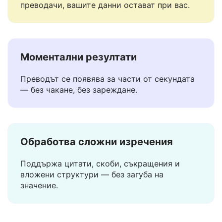
Не съхраняваме и не споделяме вашите
текстове. За разлика от повечето други
преводачи, вашите данни остават при вас.
Моментални резултати
Преводът се появява за части от секундата
— без чакане, без зареждане.
Обработва сложни изречения
Поддържа цитати, скоби, съкращения и
вложени структури — без загуба на
значение.