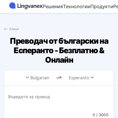
Решения
Технологии
Продукти
Р
⟵
Езици
Преводач от български на
Есперанто - Безплатно &
Онлайн
Bulgarian
Esperanto
0
/ 3000