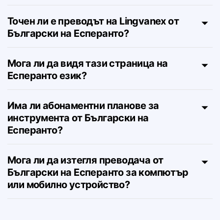
Колко знака мога да преведа от
Български на Есперанто?
Точен ли е преводът на Lingvanex от
Български на Есперанто?
Мога ли да видя тази страница на
Есперанто език?
Има ли абонаментни планове за
инструмента от Български на
Есперанто?
Мога ли да изтегля преводача от
Български на Есперанто за компютър
или мобилно устройство?