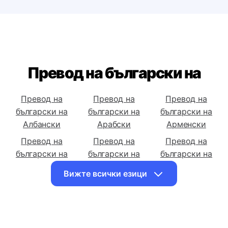
Превод на български на
Превод на
Превод на
Превод на
български на
български на
български на
Албански
Арабски
Арменски
Превод на
Превод на
Превод на
български на
български на
български на
Азербайджански
Бенгалски
Босненски
Вижте всички езици
Превод на
Превод на
Превод на
български на
български на
български на