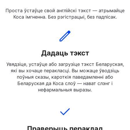
Як перакласці Беларускую на
Коса
Проста ўстаўце свой англійскі тэкст — атрымайце
Коса імгненна. Без рэгістрацыі, без падпісак.
Дадаць тэкст
Увядзіце, устаўце або загрузіце тэкст Беларуская,
які вы хочаце перакласці. Вы можаце ўводзіць
поўныя сказы, кароткія паведамленні або
Беларуская да Коса слоў — нават слэнг і
нефармальныя выразы.