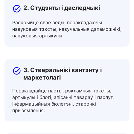
2. Студэнты і даследчыкі
Раскрыйце свае веды, перакладаючы
навуковыя тэксты, навучальныя дапаможнікі,
навуковыя артыкулы.
3. Стваральнікі кантэнту і
маркетолагі
Перакладайце пасты, рэкламныя тэксты,
артыкулы і блогі, апісанні тавараў і паслуг,
інфармацыйныя бюлетэні, старонкі
прызямлення.