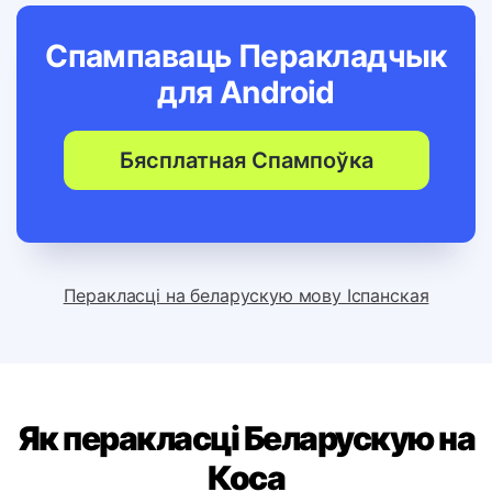
Спампаваць Перакладчык
для
Android
Бясплатная Спампоўка
Перакласці на беларускую мову Іспанская