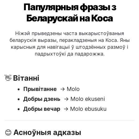
Папулярныя фразы з
Беларускай на Коса
Ніжэй прыведзены часта выкарыстоўваныя
беларускія выразы, перакладзеныя на Коса. Яны
карысныя для навігацыі ў штодзённых размоў і
падрыхтоўкі да падарожжа.
Вітанні
👋
Прывітанне
→ Molo
Добры дзень
→ Molo ekuseni
Добры вечар
→ Molo ebusuku