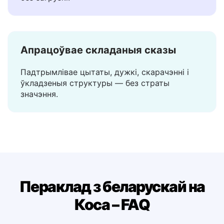
Пераклад з'явіцца за імгненне — без чакання,
без загрузкі.
Апрацоўвае складаныя сказы
Падтрымлівае цытаты, дужкі, скарачэнні і
ўкладзеныя структуры — без страты
значэння.
Пераклад з беларускай на