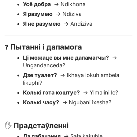
Асноўныя адказы
😊
Усё добра
→ Ndikhona
Я разумею
→ Ndiziva
Я не разумею
→ Andiziva
Пытанні і дапамога
❓
Ці можаце вы мне дапамагчы?
→
Ungandanceda?
Дзе туалет?
→ Ikhaya lokuhlambela
likuphi?
Колькі гэта коштуе?
→ Yimalini le?
Колькі часу?
→ Ngubani ixesha?