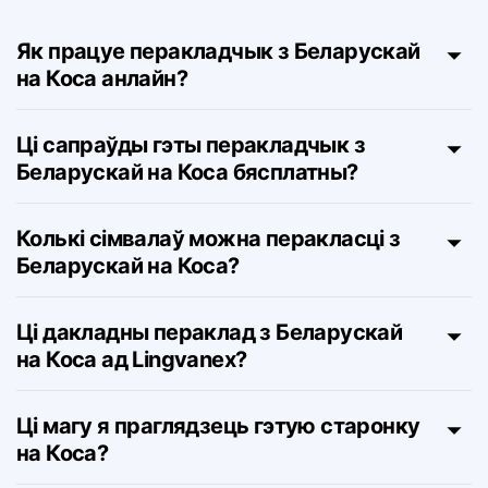
Коса – FAQ
Як працуе перакладчык з Беларускай
на Коса анлайн?
Ці сапраўды гэты перакладчык з
Беларускай на Коса бясплатны?
Колькі сімвалаў можна перакласці з
Беларускай на Коса?
Ці дакладны пераклад з Беларускай
на Коса ад Lingvanex?
Ці магу я праглядзець гэтую старонку