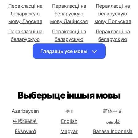
мову
Перакласці на
Перакласці на
Перакласці на
беларускую
беларускую
беларускую
мову Лаоская
мову Лацінская
мову Польская
Перакласці на
Перакласці на
Перакласці на
беларускую
беларускую
беларускую
мову Руская
мову Іспанская
мову Коса
Глядзець усе мовы
Перакласці на
беларускую
мову Зулуская
Выберыце іншыя мовы
Azərbaycan
বাংলা
简体中文
中國傳統的
English
فارسی