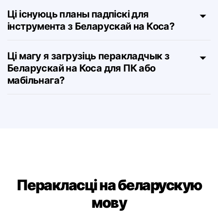
на Коса?
Ці існуюць планы падпіскі для
інструмента з Беларускай на Коса?
Ці магу я загрузіць перакладчык з
Беларускай на Коса для ПК або
мабільнага?
Перакласці на беларускую