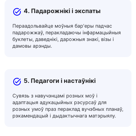
4. Падарожнікі і экспаты
Пераадольвайце моўныя бар'еры падчас
падарожжаў, перакладаючы інфармацыйныя
буклеты, даведнікі, дарожныя знакі, візы і
дамовы арэнды.
5. Педагоги і настаўнікі
Сувязь з навучэнцамі розных моў і
адаптацыя адукацыйных рэсурсаў для
розных умоў праз пераклад вучэбных планаў,
рэкамендацый і дыдактычнага матэрыялу.