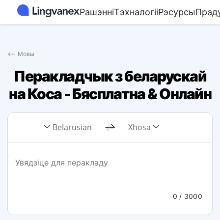
Рашэнні
Тэхналогіі
Рэсурсы
Прад
⟵
Мовы
Перакладчык з беларускай
на Коса - Бясплатна & Онлайн
Belarusian
Xhosa
0
/ 3000