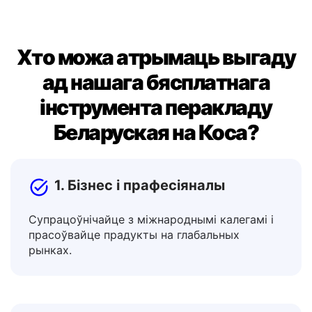
Хто можа атрымаць выгаду
ад нашага бясплатнага
інструмента перакладу
Беларуская на Коса?
1. Бізнес і прафесіяналы
Супрацоўнічайце з міжнароднымі калегамі і
прасоўвайце прадукты на глабальных
рынках.