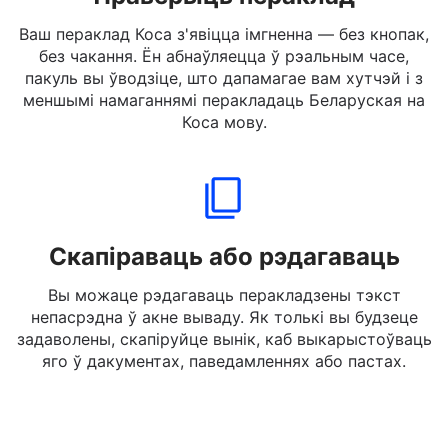
Праверыць пераклад
Ваш пераклад Коса з'явіцца імгненна — без кнопак,
без чакання. Ён абнаўляецца ў рэальным часе,
пакуль вы ўводзіце, што дапамагае вам хутчэй і з
меншымі намаганнямі перакладаць Беларуская на
Коса мову.
Скапіраваць або рэдагаваць
Вы можаце рэдагаваць перакладзены тэкст
непасрэдна ў акне вываду. Як толькі вы будзеце
задаволены, скапіруйце вынік, каб выкарыстоўваць
яго ў дакументах, паведамленнях або пастах.