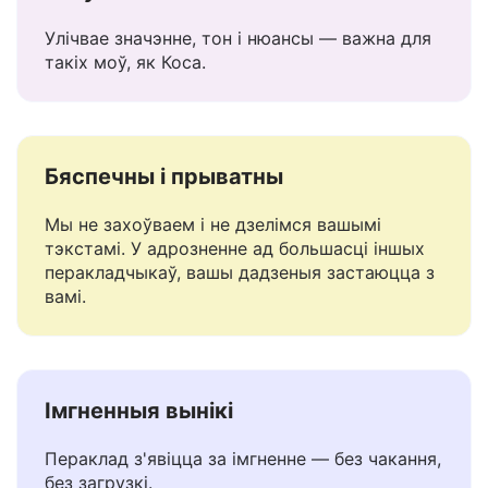
Разумее кантэкст
Улічвае значэнне, тон і нюансы — важна для
такіх моў, як Коса.
Бяспечны і прыватны
Мы не захоўваем і не дзелімся вашымі
тэкстамі. У адрозненне ад большасці іншых
перакладчыкаў, вашы дадзеныя застаюцца з
вамі.
Імгненныя вынікі