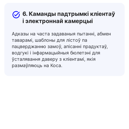
6. Каманды падтрымкі кліентаў
і электроннай камерцыі
Адказы на часта задаваныя пытанні, абмен
таварамі, шаблоны для лістоў па
пацверджанню замоў, апісанні прадуктаў,
водгукі і інфармацыйныя бюлетэні для
ўсталявання даверу з кліентамі, якія
размаўляюць на Коса.