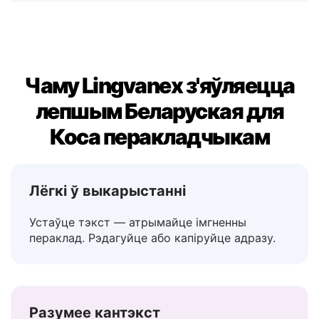
Магчыма
→ Mhlawumbi
Чаму Lingvanex з'яўляецца
лепшым Беларуская для
Коса перакладчыкам
Лёгкі ў выкарыстанні
Устаўце тэкст — атрымайце імгненны
пераклад. Рэдагуйце або капіруйце адразу.