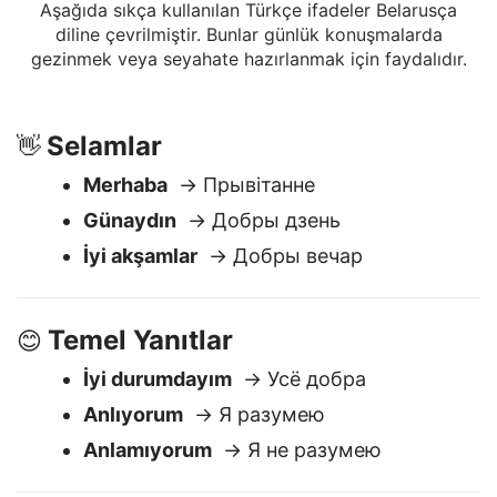
ifadeler
Aşağıda sıkça kullanılan Türkçe ifadeler Belarusça
diline çevrilmiştir. Bunlar günlük konuşmalarda
gezinmek veya seyahate hazırlanmak için faydalıdır.
Selamlar
👋
Merhaba
→ Прывітанне
Günaydın
→ Добры дзень
İyi akşamlar
→ Добры вечар
Temel Yanıtlar
😊
İyi durumdayım
→ Усё добра
Anlıyorum
→ Я разумею