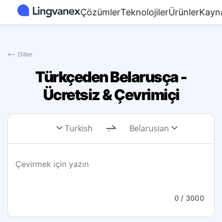
Çözümler
Teknolojiler
Ürünler
Kayn
⟵
Diller
Türkçeden Belarusça -
Ücretsiz & Çevrimiçi
Turkish
Belarusian
0
/ 3000