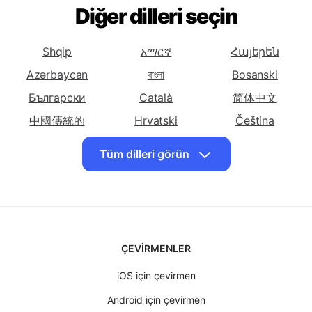
(Basitleştirilmiş)
(Geleneksel)
Türkçe'yi çevir
Türkçe'yi çevir
Türkçe'yi çevir
Korsika
Diğer dilleri seçin
Hırvat
Çek
Türkçe'yi çevir
Türkçe'yi çevir
Türkçe'yi çevir
Danimarka
Felemenkçe
Ingilizce
Shqip
አማርኛ
Հայերեն
Türkçe'yi çevir
Türkçe'yi çevir
Türkçe'yi çevir
Azərbaycan
বাংলা
Bosanski
Esperanto
Estonya
Farsça
Български
Català
简体中文
Türkçe'yi çevir Fin
Türkçe'yi çevir
Türkçe'yi çevir
中國傳統的
Hrvatski
Čeština
Fransızca
Frizce
Dansk
English
Eesti keel
Tüm dilleri görün
Türkçe'yi çevir
Türkçe'yi çevir
Türkçe'yi çevir
فارسی
Suomalainen
ქართული
Gürcü
Alman
Yunan
Ελληνικά
ગુજરાતી
עִברִית
Türkçe'yi çevir
Türkçe'yi çevir
Türkçe'yi çevir
Haiti Kreol
हिंदी
Magyar
Hausa
Bahasa Indonesia
Hawaii
Türkçe'yi çevir
日本
Türkçe'yi çevir
Basa jawa
Türkçe'yi çevir
Казақ
ÇEVIRMENLER
İbranice
Hintçe
Macar
한국인
Кыргызча
Latviski
Türkçe'yi çevir
Türkçe'yi çevir
Türkçe'yi çevir
iOS için çevirmen