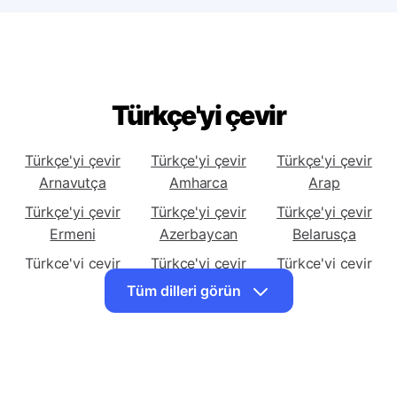
Türkçe'yi çevir
Türkçe'yi çevir
Türkçe'yi çevir
Türkçe'yi çevir
Arnavutça
Amharca
Arap
Türkçe'yi çevir
Türkçe'yi çevir
Türkçe'yi çevir
Ermeni
Azerbaycan
Belarusça
Türkçe'yi çevir
Türkçe'yi çevir
Türkçe'yi çevir
Bengalce
Boşnakça
Bulgarca
Tüm dilleri görün
Türkçe'yi çevir
Türkçe'yi çevir
Türkçe'yi çevir
Cebuano
Çince
Çince