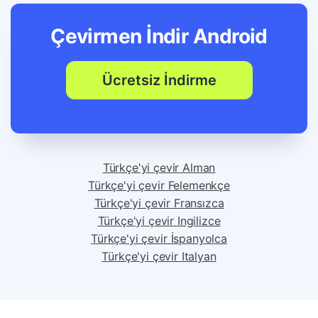
Çevirmen İndir
Android
Ücretsiz İndirme
Türkçe'yi çevir Alman
Türkçe'yi çevir Felemenkçe
Türkçe'yi çevir Fransızca
Türkçe'yi çevir Ingilizce
Türkçe'yi çevir İspanyolca
Türkçe'yi çevir Italyan