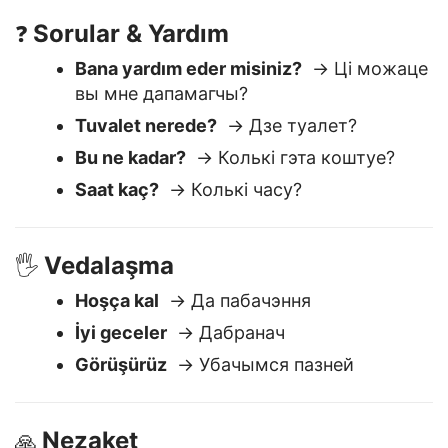
Anlamıyorum
→ Я не разумею
Sorular & Yardım
❓
Bana yardım eder misiniz?
→ Ці можаце
вы мне дапамагчы?
Tuvalet nerede?
→ Дзе туалет?
Bu ne kadar?
→ Колькі гэта коштуе?
Saat kaç?
→ Колькі часу?
Vedalaşma
🖐️
Hoşça kal
→ Да пабачэння
İyi geceler
→ Дабранач
Görüşürüz
→ Убачымся пазней