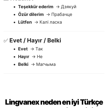
Nezaket
🙏
Teşekkür ederim
→ Дзякуй
Özür dilerim
→ Прабачце
Lütfen
→ Калі ласка
Evet / Hayır / Belki
✅
Evet
→ Так
Hayır
→ Не
Belki
→ Магчыма