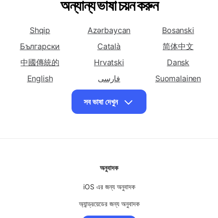
বাংলায় অনুবাদ করুন
বাংলায় অনুবাদ করুন চীনা
বাংলায় অনুবাদ করুন চীনা
চিচেওয়া
(সরলীকৃত)
(ঐতিহ্যগত)
অন্যান্য ভাষা চয়ন করুন
বাংলায় অনুবাদ করুন
বাংলায় অনুবাদ করুন
বাংলায় অনুবাদ করুন চেক
করসিকান
ক্রোয়েশিয়ান
Shqip
Azərbaycan
Bosanski
বাংলায় অনুবাদ করুন
বাংলায় অনুবাদ করুন
বাংলায় অনুবাদ করুন
ডেনিশ
ওলন্দাজ
ইংরেজী
Български
Català
简体中文
বাংলায় অনুবাদ করুন
বাংলায় অনুবাদ করুন
বাংলায় অনুবাদ করুন ফার্সি
中國傳統的
Hrvatski
Dansk
এস্পেরান্তো
এস্তোনিয়ান
English
فارسی
Suomalainen
বাংলায় অনুবাদ করুন
বাংলায় অনুবাদ করুন ফ্রঞ্চ
বাংলায় অনুবাদ করুন
Ελληνικά
ગુજરાતી
עִברִית
সব ভাষা দেখুন
ফিনিশ
ফ্রিজিয়ান
हिंदी
Magyar
Bahasa Indonesia
বাংলায় অনুবাদ করুন জার্মান
বাংলায় অনুবাদ করুন গ্রীক
বাংলায় অনুবাদ করুন
日本
Basa jawa
ខ្មែរ
গুজরাটি
한국인
Кыргызча
Bahasa Malay
বাংলায় অনুবাদ করুন
বাংলায় অনুবাদ করুন হাউসা
বাংলায় অনুবাদ করুন
হাইতিয়ান ক্রেওল
मराठी
မြန်မာ
হাওয়াইয়ান
नेपाली
অনুবাদক
বাংলায় অনুবাদ করুন হিব্রু
Norsk
বাংলায় অনুবাদ করুন হিন্দি
Polskie
বাংলায় অনুবাদ করুন
Português
হাঙ্গেরিয়ান
iOS এর জন্য অনুবাদক
Română
Српски ћирилиц
සිංහල