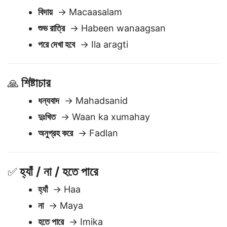
বিদায় বলা
🖐️
বিদায়
→ Macaasalam
শুভ রাত্রি
→ Habeen wanaagsan
পরে দেখা হবে
→ Ila aragti
শিষ্টাচার
🙏
ধন্যবাদ
→ Mahadsanid
দুঃখিত
→ Waan ka xumahay
অনুগ্রহ করে
→ Fadlan
হ্যাঁ / না / হতে পারে
✅
হ্যাঁ
→ Haa