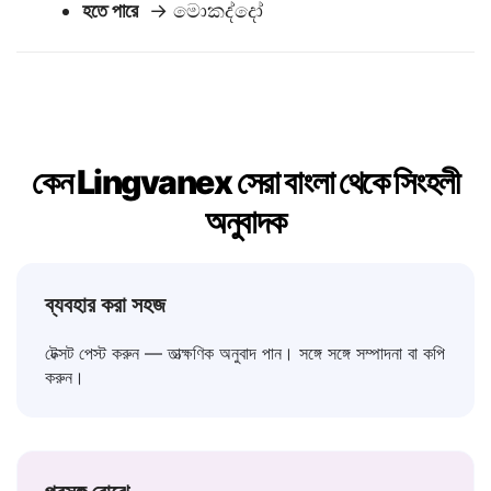
না
→ නැහැ
হতে পারে
→ මොකද්දෝ
কেন Lingvanex সেরা বাংলা থেকে সিংহলী
অনুবাদক
ব্যবহার করা সহজ
টেক্সট পেস্ট করুন — তাত্ক্ষণিক অনুবাদ পান। সঙ্গে সঙ্গে সম্পাদনা বা কপি
করুন।