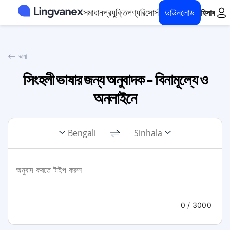
সমাধান
প্রযুক্তি
পণ্য
রিসোর্স
ডাউনলোড
হিসাব
⟵
ভাষা
সিংহলী ভাষার জন্য অনুবাদক - বিনামূল্যে ও
অনলাইনে
Bengali
Sinhala
0
/ 3000