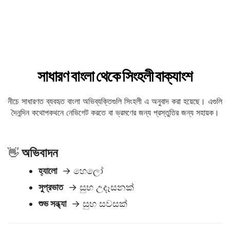
সাধারণ বাংলা থেকে সিংহলী বাক্যাংশ
নীচে সাধারণত ব্যবহৃত বাংলা অভিব্যক্তিগুলি সিংহলী এ অনুবাদ করা হয়েছে। এগুলি
দৈনন্দিন কথোপকথনে নেভিগেট করতে বা ভ্রমণের জন্য প্রস্তুতির জন্য সহায়ক।
অভিবাদন
👋
হ্যালো
→ හෙලෝ
সুপ্রভাত
→ සුභ උදෑසනක්
শুভ সন্ধ্যা
→ සුභ සවසක්