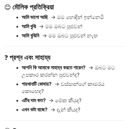
মৌলিক প্রতিক্রিয়া
😊
আমি ভালো আছি
→ මම හොඳින් ඉන්නෙමි
আমি বুঝি
→ මම ඔබට පුළුවන්
আমি বুঝিনি
→ මම ඔබට පුළුවන් නැත
প্রশ্ন এবং সাহায্য
❓
আপনি কি আমাকে সাহায্য করতে পারেন?
→ ඔබට මට
උපකාර කරන්න පුළුවන්ද?
পায়খানাটি কোথায়?
→ වස්සාන්ගේ කාමරය
කොහෙද?
এটির দাম কত?
→ මේක කීයද?
এখন কটা বাজে?
→ දැන් කීයද?