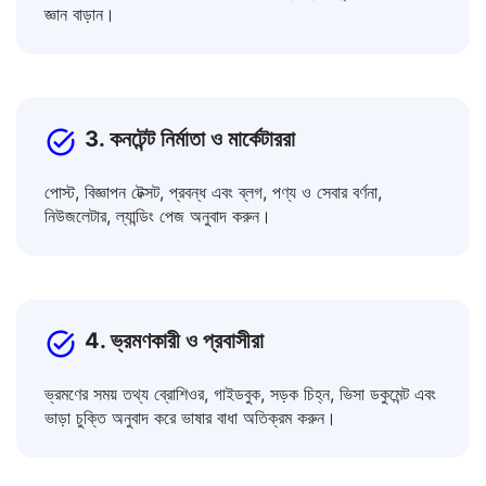
একাডেমিক টেক্সট, শিক্ষণ সহায়ক, বৈজ্ঞানিক প্রবন্ধ অনুবাদ করে আপনার
জ্ঞান বাড়ান।
3. কনটেন্ট নির্মাতা ও মার্কেটাররা
পোস্ট, বিজ্ঞাপন টেক্সট, প্রবন্ধ এবং ব্লগ, পণ্য ও সেবার বর্ণনা,
নিউজলেটার, ল্যান্ডিং পেজ অনুবাদ করুন।
4. ভ্রমণকারী ও প্রবাসীরা
ভ্রমণের সময় তথ্য ব্রোশিওর, গাইডবুক, সড়ক চিহ্ন, ভিসা ডকুমেন্ট এবং
ভাড়া চুক্তি অনুবাদ করে ভাষার বাধা অতিক্রম করুন।