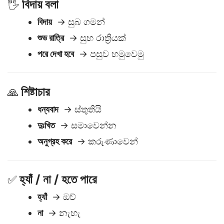
বিদায় বলা
🖐️
বিদায়
→ සුබ ගමන්
শুভ রাত্রি
→ සුභ රාත්‍රියක්
পরে দেখা হবে
→ පසුව හමුවෙමු
শিষ্টাচার
🙏
ধন্যবাদ
→ ස්තුතියි
দুঃখিত
→ සමාවෙන්න
অনুগ্রহ করে
→ කරුණාවෙන්
হ্যাঁ / না / হতে পারে
✅
হ্যাঁ
→ ඔව්