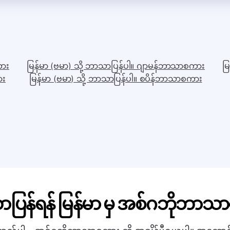
ကား
မြန်မာ (ဗမာ) သို့ ဘာသာပြန်ပါ။ ဂျာမန်ဘာသာစကား
မ
ား
မြန်မာ (ဗမာ) သို့ ဘာသာပြန်ပါ။ စပိန်ဘာသာစကား
ပြန်ရန် မြန်မာ မှ အစ်ဂဘိုဘာသ