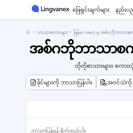
ဖြေရှင်းချက်များ
နည်းပည
˃
ဘာသာစကားများ
˃
မြန်မာ (ဗမာ) မှ အစ်ဂဘိုဘာသာစ
အစ်ဂဘိုဘာသာစကား သ
တိုတိုစာသားများ၊ စကားလ
ဖိုင်များကို ဘာသာပြန်ပါ။
အဝင်သံကို 