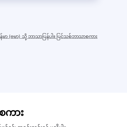
ြန်မာ (ဗမာ) သို့ ဘာသာပြန်ပါ။ ပြင်သစ်ဘာသာစကား
ာစကား