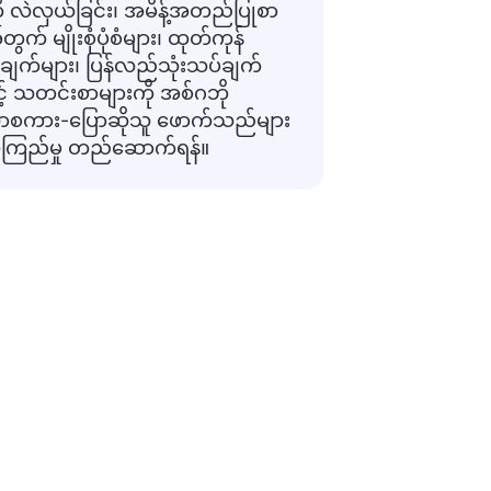
ို လဲလှယ်ခြင်း၊ အမိန့်အတည်ပြုစာ
ွက် မျိုးစုံပုံစံများ၊ ထုတ်ကုန်
ြချက်များ၊ ပြန်လည်သုံးသပ်ချက်
ှင့် သတင်းစာများကို အစ်ဂဘို
စကား-ပြောဆိုသူ ဖောက်သည်များ
 ယုံကြည်မှု တည်ဆောက်ရန်။