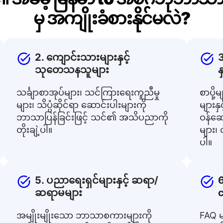
မှ အကျိုးခံစားနိုင်မလဲ?
2. ကျောင်းသားများနှင့်
3
သုတေသနသူများ
န
သင်္ချာစာအုပ်များ၊ သင်ကြားရေးကူညီမှု
စာပို
များ၊ သိပ္ပံဆိုင်ရာ ဆောင်းပါးများကို
များနှ
ဘာသာပြန်ခြင်းဖြင့် သင်၏ အသိပညာကို
ဝန်ဆေ
တိုးချဲ့ပါ။
များ၊
ပါ။
5. ပညာရေးရှင်များနှင့် ဆရာ/
6
ဆရာမများ
c
အမျိုးမျိုးသော ဘာသာစကားများကို
FAQ မ