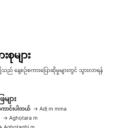
းစုများ
သည် နေ့စဉ်စကားပြောဆိုမှုများတွင် သွားလာရန်
ေများ
်ကောင်းပါတယ်
→ Adị m mma
်
→ Aghọtara m
 Aghọtaghị m