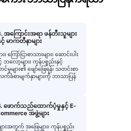
. အကြောင်းအရာ ဖန်တီးသူများ
ှင့် မာကတီနာများ
့များ၊ ကြော်ငြာစာသားများ၊ ဆောင်းပါး
င့် ဘလော့များ၊ ကုန်ပစ္စည်းနှင့်
ာင်မှုများ၏ ဖျော်ဖြေရန်၊ သတင်းစာ
 လက်ခံစာမျက်နှာများကို ဘာသာပြန်
. ဖောက်သည်ထောက်ပံ့မှုနှင့် E-
ommerce အဖွဲ့များ
ျားအတွက် အဖြေများ၊ ကုန်ပစ္စည်း