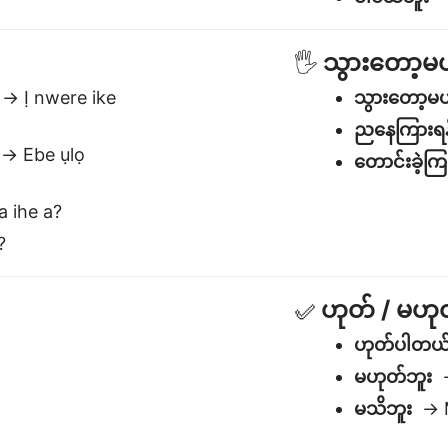
သွားတော့မယ
🖐️
→ Ị nwere ike
သွားတော့မ
ညနေကြားရ
→ Ebe ụlọ
တောင်းခဲ့ကြည
 ihe a?
?
ဟုတ် / မဟု
✅
ဟုတ်ပါတယ
မဟုတ်ဘူး
→
မသိဘူး
→ M