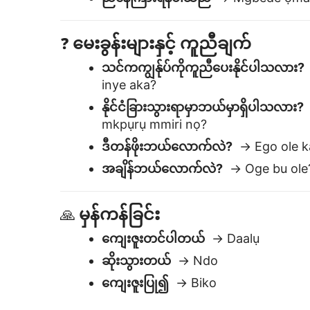
မေးခွန်းများနှင့် ကူညီချက်
❓
သင်ကကျွန်ုပ်ကိုကူညီပေးနိုင်ပါသလား?
inye aka?
နိုင်ငံခြားသွားရာမှာဘယ်မှာရှိပါသလား?
mkpụrụ mmiri nọ?
ဒီတန်ဖိုးဘယ်လောက်လဲ?
→ Ego ole ka
အချိန်ဘယ်လောက်လဲ?
→ Oge bu ole
မှန်ကန်ခြင်း
🙏
ကျေးဇူးတင်ပါတယ်
→ Daalụ
ဆိုးသွားတယ်
→ Ndo
ကျေးဇူးပြု၍
→ Biko