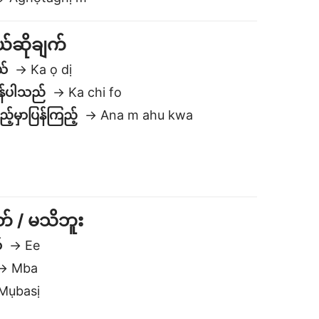
်ဆိုချက်
ယ်
→ Ka ọ dị
န်ပါသည်
→ Ka chi fo
့်မှာပြန်ကြည့်
→ Ana m ahu kwa
တ် / မသိဘူး
်
→ Ee
 Mba
ụbasị