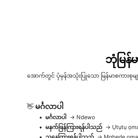
ဘုံမြန
အောက်တွင် ပုံမှန်အသုံးပြုသော မြန်မာစကားစု
မင်္ဂလာပါ
👋
မင်္ဂလာပါ
→ Ndewo
မနက်ဖြန်ကြားရန်ပါသည်
→ Ụtụtụ ọm
ညနေကြားရန်ပါသည်
→ Mgbede ọma