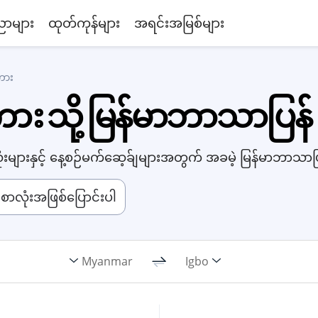
ာများ
ထုတ်ကုန်များ
အရင်းအမြစ်များ
ကား
ို့ မြန်မာဘာသာပြန် - အခမ
ုံးများနှင့် နေ့စဉ်မက်ဆေ့ခ်ျများအတွက် အခမဲ့ မြန်မာဘာ
စာလုံးအဖြစ်ပြောင်းပါ
Myanmar
Igbo