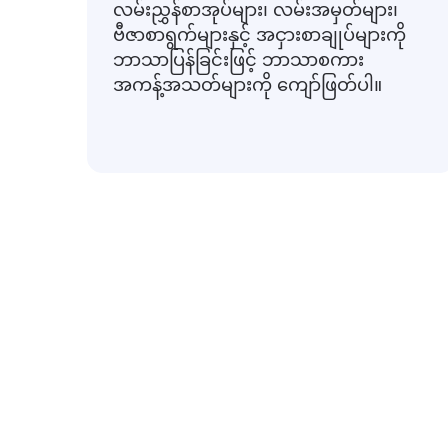
လမ်းညွှန်စာအုပ်များ၊ လမ်းအမှတ်များ၊
ဗီဇာစာရွက်များနှင့် အငှားစာချုပ်များကို
ဘာသာပြန်ခြင်းဖြင့် ဘာသာစကား
အကန့်အသတ်များကို ကျော်ဖြတ်ပါ။