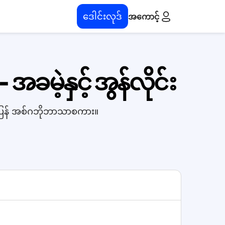
ဒေါင်းလုဒ်
အကောင့်
ဲ့နှင့် အွန်လိုင်း
သာပြန် အစ်ဂဘိုဘာသာစကား။