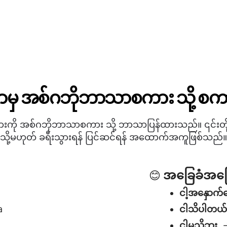
်မာမှ အစ်ဂဘိုဘာသာစကား သို့ စကာ
များကို အစ်ဂဘိုဘာသာစကား သို့ ဘာသာပြန်ထားသည်။ ၎င်းတို့
သို့မဟုတ် ခရီးသွားရန် ပြင်ဆင်ရန် အထောက်အကူဖြစ်သည်။
အခြေခံအဖြ
😊
ငါ့အနှောက
a
ငါသိပါတယ
ငါမသိဘူး
→