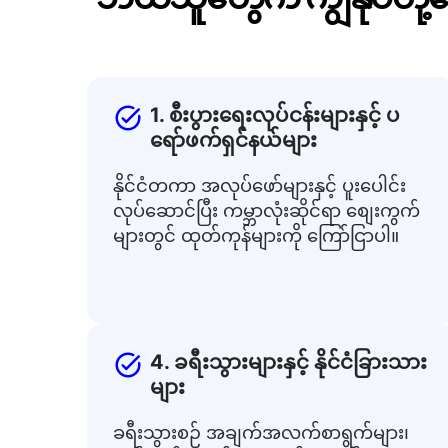
1. စီးပွားရေးလုပ်ငန်းများနှင့် ပ
ရော်ဖက်ရှင်နယ်များ
နိုင်ငံတကာ အလုပ်ဖော်များနှင့် ပူးပေါင်း
လုပ်ဆောင်ပြီး ကမ္ဘာလုံးဆိုင်ရာ စျေးကွက်
များတွင် ထုတ်ကုန်များကို ကြော်ငြာပါ။
4. ခရီးသွားများနှင့် နိုင်ငံခြားသား
များ
ခရီးသွားစဉ် အချက်အလက်စာရွက်များ၊