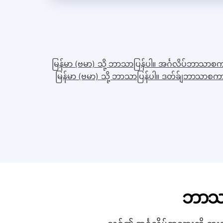
မြန်မာ (ဗမာ) သို့ ဘာသာပြန်ပါ။ အင်္ဂလိပ်ဘာသာစ
မြန်မာ (ဗမာ) သို့ ဘာသာပြန်ပါ။ ဒတ်ခ်ျဘာသာစက
ဘာသာ