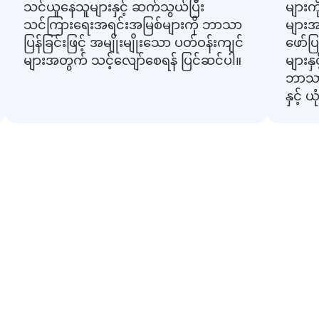
သင်ယူနေသူများနှင့် ဆက်သွယ်ပြီး
များက
သင်ကြားရေးအရင်းအမြစ်များကို ဘာသာ
များအတ
ပြန်ခြင်းဖြင့် အမျိုးမျိုးသော ပတ်ဝန်းကျင်
ဖော်ပ
များအတွက် သင့်လျော်စေရန် ပြင်ဆင်ပါ။
များန
ဘာသာ
နှင့်