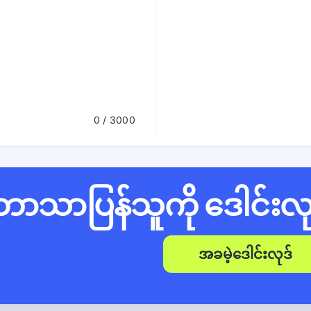
0
/ 3000
ဘာသာပြန်သူကို ဒေါင်းလု
အခမဲ့ဒေါင်းလုဒ်