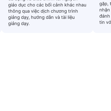
gặp, 
giáo dục cho các bối cảnh khác nhau
nhận 
thông qua việc dịch chương trình
đánh 
giảng dạy, hướng dẫn và tài liệu
tin v
giảng dạy.
 thông dụng từ tiếng Việt sa
ng được sử dụng được dịch sang Zulu. Chúng hữu ích 
hàng ngày hoặc chuẩn bị cho chuyến du lịch.