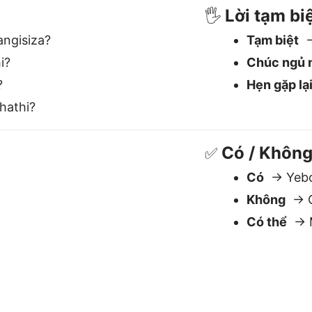
Không
→ 
Có thể
→ 
ex là trình dịch Tiếng Việt tố
Hiểu ngữ cảnh
A
y
Xử lý ý nghĩa, giọng điệu và sắc thái
C
— điều cần thiết cho những ngôn
v
ngữ như Zulu.
c
v