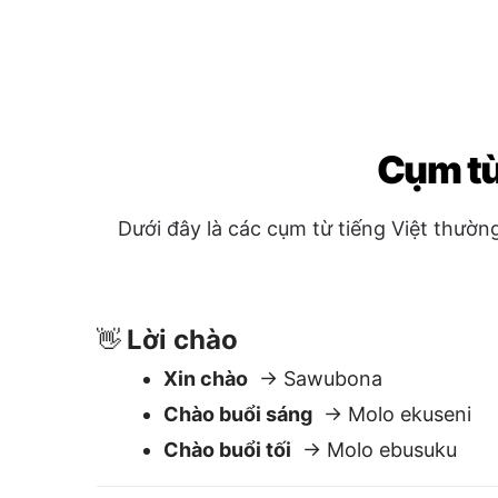
Lời chào
👋
Xin chào
→ Sawubona
Chào buổi sáng
→ Molo ekuseni
Chào buổi tối
→ Molo ebusuku
Câu hỏi & Trợ giúp
❓
Bạn có thể giúp tôi không?
→ Unga
Nhà vệ sinh ở đâu?
→ Ikhishi likuph
Cái này giá bao nhiêu?
→ Liyini leli
Bây giờ là mấy giờ?
→ Ngubani isik
Lịch sự
🙏
Cảm ơn
→ Ngiyabonga