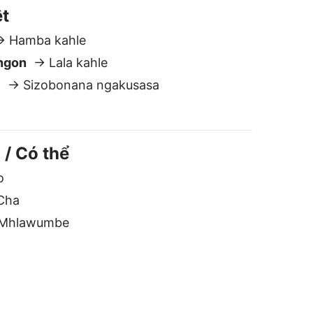
Cha
Mhlawumbe
t nhất sang Zulu
n toàn và riêng tư
húng tôi không lưu trữ hoặc chia sẻ
ăn bản của bạn. Khác với hầu hết
ác trình dịch khác, dữ liệu của bạn
ẫn ở với bạn.