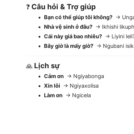
Xin lỗi
→ Ngiyaxolisa
Làm ơn
→ Ngicela
Tại sao Lingvan
Dễ sử dụng
Dán văn bản — nhận bản dịch nga
lập tức. Chỉnh sửa hoặc sao chép
ngay.