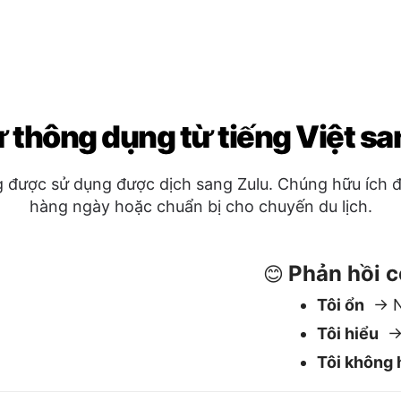
Phản hồi c
😊
Tôi ổn
→ N
Tôi hiểu
→ 
Tôi không 
Lời tạm bi
🖐️
ngisiza?
Tạm biệt
→
i?
Chúc ngủ 
?
Hẹn gặp lạ
hathi?
Có / Không
✅
Có
→ Yeb