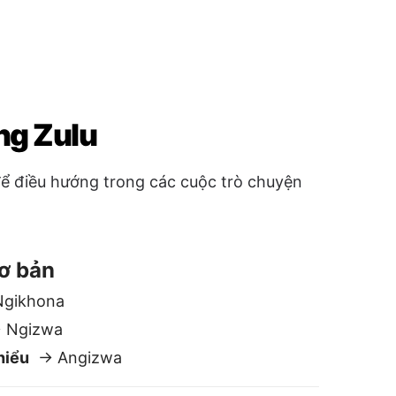
ơ bản
gikhona
Ngizwa
hiểu
→ Angizwa
ệt
 Hamba kahle
ngon
→ Lala kahle
i
→ Sizobonana ngakusasa
 / Có thể
o