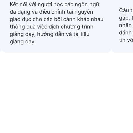
Kết nối với người học các ngôn ngữ
Câu t
đa dạng và điều chỉnh tài nguyên
gặp, 
giáo dục cho các bối cảnh khác nhau
nhận 
thông qua việc dịch chương trình
đánh 
giảng dạy, hướng dẫn và tài liệu
tin v
giảng dạy.
 thông dụng từ tiếng Việt sa
ng được sử dụng được dịch sang Nhat. Chúng hữu ích 
hàng ngày hoặc chuẩn bị cho chuyến du lịch.